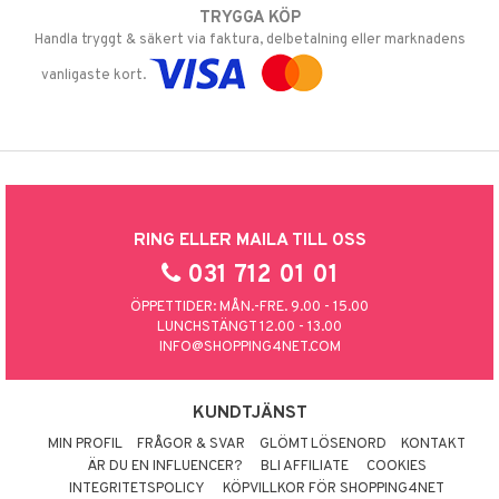
TRYGGA KÖP
Handla tryggt & säkert via faktura, delbetalning eller marknadens
vanligaste kort.
RING ELLER MAILA TILL OSS
031 712 01 01
ÖPPETTIDER: MÅN.-FRE. 9.00 - 15.00
LUNCHSTÄNGT 12.00 - 13.00
INFO@SHOPPING4NET.COM
KUNDTJÄNST
MIN PROFIL
FRÅGOR & SVAR
GLÖMT LÖSENORD
KONTAKT
ÄR DU EN INFLUENCER?
BLI AFFILIATE
COOKIES
INTEGRITETSPOLICY
KÖPVILLKOR FÖR SHOPPING4NET