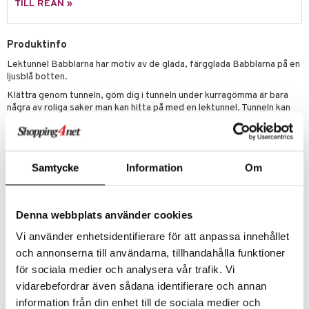
TILL REAN »
erial
tik
 Patrol
s
tson & Findus
Produktinfo
Lektunnel Babblarna har motiv av de glada, färgglada Babblarna på en
pi Långstrump
ljusblå botten.
kemon
Klättra genom tunneln, göm dig i tunneln under kurragömma är bara
några av roliga saker man kan hitta på med en lektunnel. Tunneln kan
amashjältarna
också användas ihop med lektält för att skapa en ingång till bara barn
till tältet.
ållan
Material: Polyester.
derman
Samtycke
Information
Om
Mått: 46 x 135 cm.
er Mario
Förvaringsväska ingår.
Denna webbplats använder cookies
Artikelnr
Vi använder enhetsidentifierare för att anpassa innehållet
TBA51-1-XX
och annonserna till användarna, tillhandahålla funktioner
för sociala medier och analysera vår trafik. Vi
Lägsta pris senaste 30 dagarna: 143 kr
vidarebefordrar även sådana identifierare och annan
information från din enhet till de sociala medier och