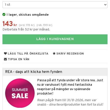
tyrt
gtoys
s
O Classic
saker
ens Barn
I lager, skickas omgående
ney
O Creator
o
uslek
143
ållan
ney Prinsessor
GO Disney
kr
badabado
(
ord.
178
kr
)
(
rek.
199
kr
)
andlek
Delbetala från 52 kr per månad.
ffi Love
l
O Disney Princess
ki
omhus-leksaker
LÄGG I KUNDVAGNEN
zen
GO DUPLO
mhus-spel
ta Gris
O Friends
LÄGG TILL PÅ ÖNSKELISTA
SKRIV RECENSION
ry Potter
O Minecraft
TIPSA EN VÄN
tar
lo Kitty
GO Ninjago
tar
REA - dags att klicka hem fynden
.L.
GO Speed Champions
0 bitar
el
Passa på att fynda under vår stora rea. Just
änst
mma Mu
GO Spidey
nu är varuhuset fyllt med fantastiska
sel
aterial
spel
reapriser på mängder av spännande
 & svar
le
O Super Heroes
produkter!
ssel
set
psspel
produkt
min
ic
Rean pågår fram till 31/8-2026, men var
illbehör
Måla
snabb - dina favoritprodukter kan fort ta slut!
elningen
Little Pony