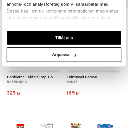
annons- och analysföretag som vi samarbetar med.
Tips till dig
Dessa kan i sin tur kombinera informationen med annan
information som du har tillhandahållit eller som de har
samlat in när du har använt deras tjänster. Du godkänner
våra cookies vid fortsatt användande av vår webbplats.
Tillåt alla
Anpassa
Babblarna Lektält Pop-Up
Lektunnel Bamse
BABBLARNA
BAMSE
329
169
kr
kr