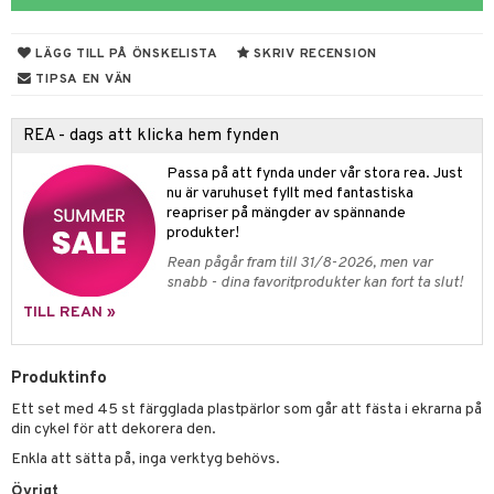
tyrt
gtoys
s
O Classic
saker
LÄGG TILL PÅ ÖNSKELISTA
SKRIV RECENSION
ens Barn
ney
O Creator
o
uslek
TIPSA EN VÄN
ållan
ney Prinsessor
GO Disney
badabado
andlek
REA - dags att klicka hem fynden
ffi Love
l
O Disney Princess
ki
omhus-leksaker
Passa på att fynda under vår stora rea. Just
zen
GO DUPLO
mhus-spel
nu är varuhuset fyllt med fantastiska
reapriser på mängder av spännande
ta Gris
O Friends
produkter!
ry Potter
O Minecraft
Rean pågår fram till 31/8-2026, men var
tar
snabb - dina favoritprodukter kan fort ta slut!
lo Kitty
GO Ninjago
tar
TILL REAN »
.L.
GO Speed Champions
0 bitar
el
änst
mma Mu
GO Spidey
Produktinfo
sel
aterial
spel
 & svar
le
Ett set med 45 st färgglada plastpärlor som går att fästa i ekrarna på
O Super Heroes
ssel
set
psspel
din cykel för att dekorera den.
produkt
min
ic
Enkla att sätta på, inga verktyg behövs.
illbehör
Måla
elningen
Little Pony
Övrigt