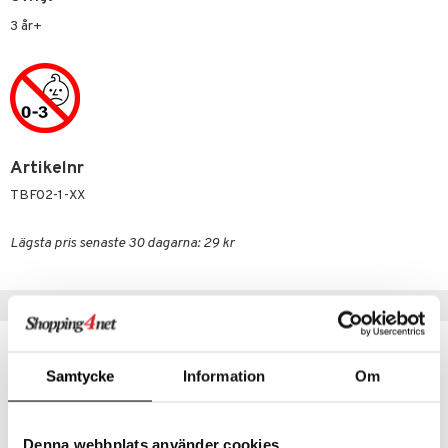
erial
tik
 Patrol
3 år+
s
tson & Findus
pi Långstrump
kemon
amashjältarna
Artikelnr
TBF02-1-XX
ållan
derman
Lägsta pris senaste 30 dagarna: 29 kr
er Mario
Tips till dig
Samtycke
Information
Om
Denna webbplats använder cookies