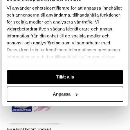
Vi använder enhetsidentifierare för att anpassa innehållet
och annonserna till användarna, tillhandahålla funktioner
för sociala medier och analysera vår trafik. Vi
vidarebefordrar även sådana identifierare och annan
Bike Fun Spoke Light 2 st
Bike Fun Spoke Reflector Set 18 Delar
information från din enhet till de sociala medier och
KIDS PLAY NORDIC
KIDS PLAY NORDIC
annons- och analysföretag som vi samarbetar med.
69
35
kr
kr
Dessa kan i sin tur kombinera informationen med annan
information som du har tillhandahållit eller som de har
samlat in när du har använt deras tjänster. Du godkänner
våra cookies vid fortsatt användande av vår webbplats.
Tillåt alla
Anpassa
Bike Fun Unicorn Spoke Lights 2 st