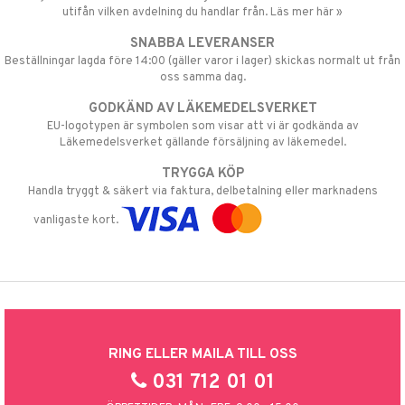
utifån vilken avdelning du handlar från. Läs mer här »
SNABBA LEVERANSER
Beställningar lagda före 14:00 (gäller varor i lager) skickas normalt ut från
oss samma dag.
GODKÄND AV LÄKEMEDELSVERKET
EU-logotypen är symbolen som visar att vi är godkända av
Läkemedelsverket gällande försäljning av läkemedel.
TRYGGA KÖP
Handla tryggt & säkert via faktura, delbetalning eller marknadens
vanligaste kort.
RING ELLER MAILA TILL OSS
031 712 01 01