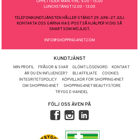
ÖPPETTIDER: MÅN.-FRE. 9.00 - 15.00
LUNCHSTÄNGT 12.00 - 13.00
TELEFONKUNDTJÄNSTEN HÅLLER STÄNGT 29 JUNI–27 JULI.
KONTAKTA OSS GÄRNA VIA E-POST SÅ HJÄLPER VI DIG SÅ
SNART SOM MÖJLIGT.
INFO@SHOPPING4NET.COM
KUNDTJÄNST
MIN PROFIL
FRÅGOR & SVAR
GLÖMT LÖSENORD
KONTAKT
ÄR DU EN INFLUENCER?
BLI AFFILIATE
COOKIES
INTEGRITETSPOLICY
KÖPVILLKOR FÖR SHOPPING4NET
OM SHOPPING4NET
SHOPPING4NET BEAUTYSTORE
TRYGG E-HANDEL
FÖLJ OSS ÄVEN PÅ