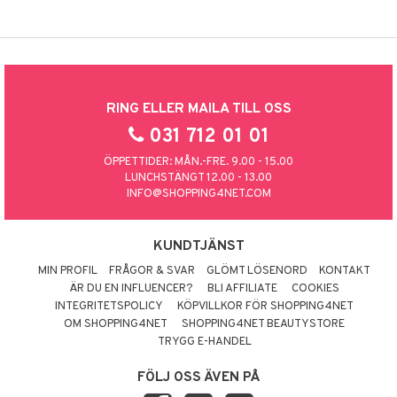
RING ELLER MAILA TILL OSS
031 712 01 01
ÖPPETTIDER: MÅN.-FRE. 9.00 - 15.00
LUNCHSTÄNGT 12.00 - 13.00
INFO@SHOPPING4NET.COM
KUNDTJÄNST
MIN PROFIL
FRÅGOR & SVAR
GLÖMT LÖSENORD
KONTAKT
ÄR DU EN INFLUENCER?
BLI AFFILIATE
COOKIES
INTEGRITETSPOLICY
KÖPVILLKOR FÖR SHOPPING4NET
OM SHOPPING4NET
SHOPPING4NET BEAUTYSTORE
TRYGG E-HANDEL
FÖLJ OSS ÄVEN PÅ