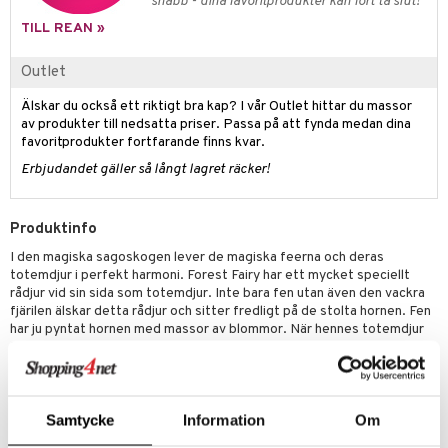
snabb - dina favoritprodukter kan fort ta slut!
 Patrol
TILL REAN »
tson & Findus
Outlet
pi Långstrump
Älskar du också ett riktigt bra kap? I vår Outlet hittar du massor
av produkter till nedsatta priser. Passa på att fynda medan dina
kemon
favoritprodukter fortfarande finns kvar.
amashjältarna
Erbjudandet gäller så långt lagret räcker!
ållan
Produktinfo
derman
I den magiska sagoskogen lever de magiska feerna och deras
er Mario
totemdjur i perfekt harmoni. Forest Fairy har ett mycket speciellt
rådjur vid sin sida som totemdjur. Inte bara fen utan även den vackra
fjärilen älskar detta rådjur och sitter fredligt på de stolta hornen. Fen
har ju pyntat hornen med massor av blommor. När hennes totemdjur
är skadat förser Forest Fairy henne med lövbandage och ger henne
färsk hö som hon kan äta. Tack vare hennes omsorg och de magiska
fekrafterna kommer hennes följeslagare att vara återställd hur
snabbt som helst.
Samtycke
Information
Om
Setet innehåller en Forest Fairy med ett rådjur som totemdjur, en
fjäril, blommor som går att klämma fast, en korg med vårdtillbehör