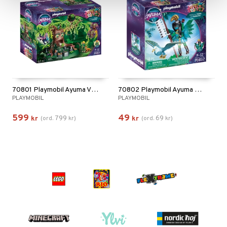
70801 Playmobil Ayuma Visdoms Träd
70802 Playmobil Ayuma Knight Fairy med Totemdjur
PLAYMOBIL
PLAYMOBIL
599
49
799
69
kr
(
ord.
kr
)
kr
(
ord.
kr
)