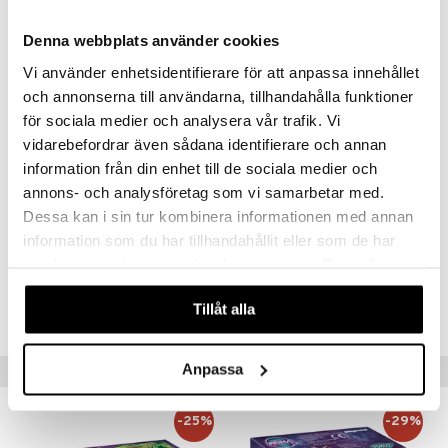
och många andra magiska extra saker. Lövkjolen och armbanden kan
tas bort.
Denna webbplats använder cookies
Övrigt
Vi använder enhetsidentifierare för att anpassa innehållet
Rekommenderad ålder: 7-12 år
och annonserna till användarna, tillhandahålla funktioner
för sociala medier och analysera vår trafik. Vi
vidarebefordrar även sådana identifierare och annan
information från din enhet till de sociala medier och
annons- och analysföretag som vi samarbetar med.
Dessa kan i sin tur kombinera informationen med annan
Artikelnr
information som du har tillhandahållit eller som de har
TPB13-1-XX
samlat in när du har använt deras tjänster. Du godkänner
våra cookies vid fortsatt användande av vår webbplats.
Tillåt alla
Lägsta pris senaste 30 dagarna: 69 kr
Anpassa
Tips till dig
-25%
-29%