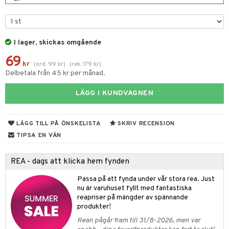
tyrt
gtoys
s
O Classic
saker
ens Barn
ney
O Creator
o
uslek
I lager, skickas omgående
ållan
ney Prinsessor
GO Disney
badabado
andlek
69
kr
(
ord.
99
kr
)
(
rek.
179
kr
)
ffi Love
l
O Disney Princess
ki
mhus-leksaker
tar
Delbetala från 45 kr per månad.
zen
GO DUPLO
mhus-spel
tar
LÄGG I KUNDVAGNEN
ta Gris
O Friends
0 bitar
el
änst
ry Potter
O Minecraft
LÄGG TILL PÅ ÖNSKELISTA
SKRIV RECENSION
sel
aterial
spel
 & svar
TIPSA EN VÄN
lo Kitty
GO Ninjago
ssel
set
psspel
produkt
.L.
GO Speed Champions
REA - dags att klicka hem fynden
illbehör
Måla
elningen
mma Mu
GO Spidey
erial
Passa på att fynda under vår stora rea. Just
tik
nu är varuhuset fyllt med fantastiska
le
O Super Heroes
s
reapriser på mängder av spännande
produkter!
min
ic
Rean pågår fram till 31/8-2026, men var
Little Pony