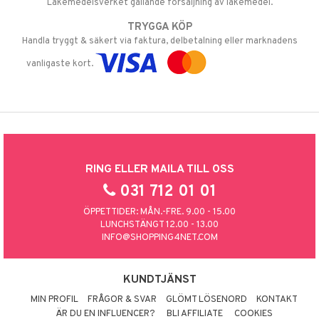
Läkemedelsverket gällande försäljning av läkemedel.
TRYGGA KÖP
Handla tryggt & säkert via faktura, delbetalning eller marknadens
vanligaste kort.
RING ELLER MAILA TILL OSS
031 712 01 01
ÖPPETTIDER: MÅN.-FRE. 9.00 - 15.00
LUNCHSTÄNGT 12.00 - 13.00
INFO@SHOPPING4NET.COM
KUNDTJÄNST
MIN PROFIL
FRÅGOR & SVAR
GLÖMT LÖSENORD
KONTAKT
ÄR DU EN INFLUENCER?
BLI AFFILIATE
COOKIES