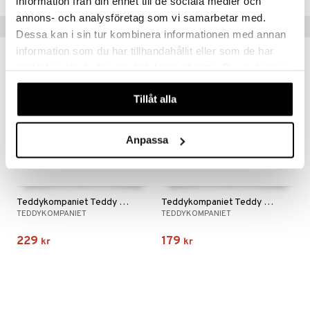
information från din enhet till de sociala medier och
annons- och analysföretag som vi samarbetar med.
Tips till dig
Dessa kan i sin tur kombinera informationen med annan
information som du har tillhandahållit eller som de har
samlat in när du har använt deras tjänster. Du godkänner
våra cookies vid fortsatt användande av vår webbplats.
Tillåt alla
Anpassa
Teddykompaniet Teddy Cats Lekset
Teddykompaniet Teddy Medical Lekset
TEDDYKOMPANIET
TEDDYKOMPANIET
229
179
kr
kr