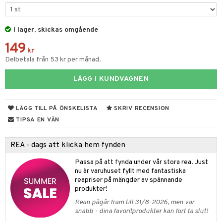
tyrt
gtoys
s
O Classic
saker
ens Barn
I lager, skickas omgående
ney
O Creator
o
uslek
149
ållan
ney Prinsessor
GO Disney
kr
badabado
andlek
Delbetala från 53 kr per månad.
ffi Love
l
O Disney Princess
ki
mhus-leksaker
tar
LÄGG I KUNDVAGNEN
zen
GO DUPLO
mhus-spel
tar
ta Gris
O Friends
0 bitar
el
LÄGG TILL PÅ ÖNSKELISTA
SKRIV RECENSION
änst
ry Potter
O Minecraft
TIPSA EN VÄN
sel
aterial
spel
 & svar
lo Kitty
GO Ninjago
ssel
set
psspel
REA - dags att klicka hem fynden
produkt
.L.
GO Speed Champions
illbehör
Måla
Passa på att fynda under vår stora rea. Just
elningen
mma Mu
GO Spidey
nu är varuhuset fyllt med fantastiska
erial
reapriser på mängder av spännande
tik
le
O Super Heroes
produkter!
s
min
ic
Rean pågår fram till 31/8-2026, men var
snabb - dina favoritprodukter kan fort ta slut!
Little Pony