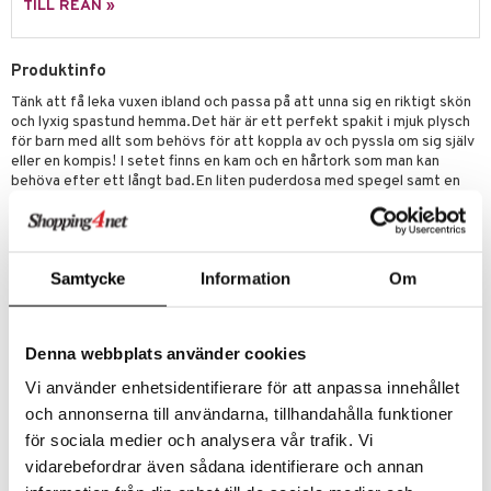
TILL REAN »
 Patrol
tson & Findus
Produktinfo
Tänk att få leka vuxen ibland och passa på att unna sig en riktigt skön
pi Långstrump
och lyxig spastund hemma.Det här är ett perfekt spakit i mjuk plysch
kemon
för barn med allt som behövs för att koppla av och pyssla om sig själv
eller en kompis! I setet finns en kam och en hårtork som man kan
amashjältarna
behöva efter ett långt bad.En liten puderdosa med spegel samt en
sminkborste och ett läppstift.
ållan
Storlek: 21,5 x 12 x 10,5 cm.
derman
Testade och godkända enligt EN71 och CE märkta.
Samtycke
Information
Om
er Mario
Övrigt
0 mån+
Denna webbplats använder cookies
Artikelnr
Vi använder enhetsidentifierare för att anpassa innehållet
TTD62-1-XX
och annonserna till användarna, tillhandahålla funktioner
för sociala medier och analysera vår trafik. Vi
Lägsta pris senaste 30 dagarna: 149 kr
vidarebefordrar även sådana identifierare och annan