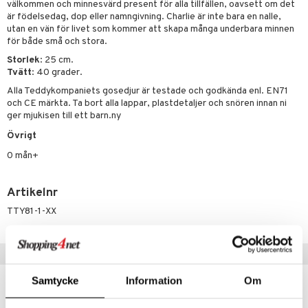
välkommen och minnesvärd present för alla tillfällen, oavsett om det
är födelsedag, dop eller namngivning. Charlie är inte bara en nalle,
 Patrol
utan en vän för livet som kommer att skapa många underbara minnen
tson & Findus
för både små och stora.
Storlek
: 25 cm.
pi Långstrump
Tvätt
: 40 grader.
kemon
Alla Teddykompaniets gosedjur är testade och godkända enl. EN71
och CE märkta. Ta bort alla lappar, plastdetaljer och snören innan ni
amashjältarna
ger mjukisen till ett barn.ny
ållan
Övrigt
0 mån+
derman
er Mario
Artikelnr
TTY81-1-XX
Tips till dig
Samtycke
Information
Om