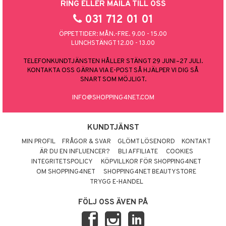
RING ELLER MAILA TILL OSS
031 712 01 01
ÖPPETTIDER: MÅN.-FRE. 9.00 - 15.00
LUNCHSTÄNGT 12.00 - 13.00
TELEFONKUNDTJÄNSTEN HÅLLER STÄNGT 29 JUNI–27 JULI.
KONTAKTA OSS GÄRNA VIA E-POST SÅ HJÄLPER VI DIG SÅ
SNART SOM MÖJLIGT.
INFO@SHOPPING4NET.COM
KUNDTJÄNST
MIN PROFIL
FRÅGOR & SVAR
GLÖMT LÖSENORD
KONTAKT
ÄR DU EN INFLUENCER?
BLI AFFILIATE
COOKIES
INTEGRITETSPOLICY
KÖPVILLKOR FÖR SHOPPING4NET
OM SHOPPING4NET
SHOPPING4NET BEAUTYSTORE
TRYGG E-HANDEL
FÖLJ OSS ÄVEN PÅ