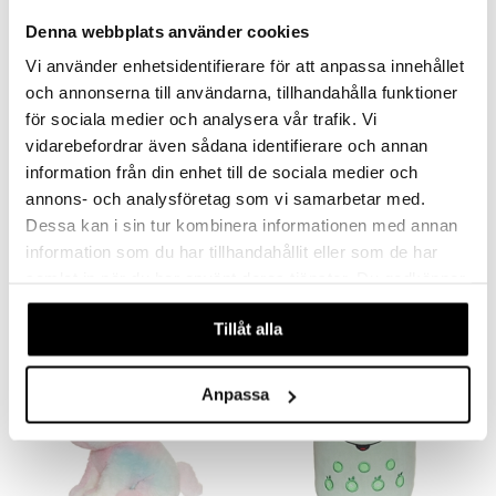
Denna webbplats använder cookies
Vi använder enhetsidentifierare för att anpassa innehållet
och annonserna till användarna, tillhandahålla funktioner
för sociala medier och analysera vår trafik. Vi
vidarebefordrar även sådana identifierare och annan
information från din enhet till de sociala medier och
Teddykompaniet Enhörning Elsie
Teddykompaniet Kramis Dino
annons- och analysföretag som vi samarbetar med.
TEDDYKOMPANIET
TEDDYKOMPANIET
Dessa kan i sin tur kombinera informationen med annan
information som du har tillhandahållit eller som de har
129
119
kr
kr
samlat in när du har använt deras tjänster. Du godkänner
våra cookies vid fortsatt användande av vår webbplats.
Tillåt alla
Anpassa