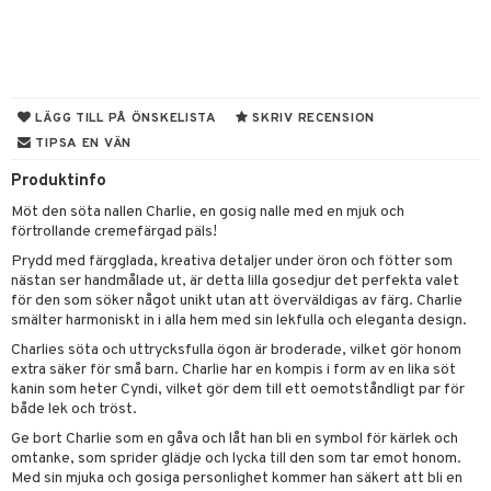
tyrt
gtoys
s
O Classic
saker
ens Barn
ney
O Creator
o
uslek
ållan
ney Prinsessor
GO Disney
badabado
andlek
LÄGG TILL PÅ ÖNSKELISTA
SKRIV RECENSION
ffi Love
TIPSA EN VÄN
l
O Disney Princess
ki
mhus-leksaker
tar
Produktinfo
zen
GO DUPLO
mhus-spel
tar
Möt den söta nallen Charlie, en gosig nalle med en mjuk och
ta Gris
O Friends
0 bitar
el
förtrollande cremefärgad päls!
änst
ry Potter
O Minecraft
Prydd med färgglada, kreativa detaljer under öron och fötter som
sel
aterial
spel
nästan ser handmålade ut, är detta lilla gosedjur det perfekta valet
 & svar
lo Kitty
GO Ninjago
för den som söker något unikt utan att överväldigas av färg. Charlie
ssel
set
psspel
smälter harmoniskt in i alla hem med sin lekfulla och eleganta design.
produkt
.L.
GO Speed Champions
illbehör
Måla
Charlies söta och uttrycksfulla ögon är broderade, vilket gör honom
elningen
mma Mu
extra säker för små barn. Charlie har en kompis i form av en lika söt
GO Spidey
erial
kanin som heter Cyndi, vilket gör dem till ett oemotståndligt par för
tik
le
O Super Heroes
både lek och tröst.
s
Ge bort Charlie som en gåva och låt han bli en symbol för kärlek och
min
ic
omtanke, som sprider glädje och lycka till den som tar emot honom.
Med sin mjuka och gosiga personlighet kommer han säkert att bli en
Little Pony