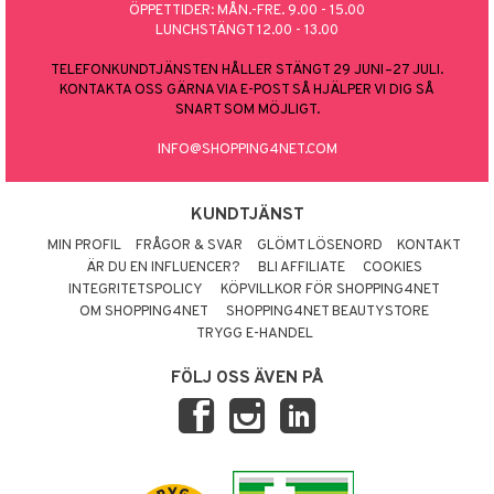
ÖPPETTIDER: MÅN.-FRE. 9.00 - 15.00
LUNCHSTÄNGT 12.00 - 13.00
TELEFONKUNDTJÄNSTEN HÅLLER STÄNGT 29 JUNI–27 JULI.
KONTAKTA OSS GÄRNA VIA E-POST SÅ HJÄLPER VI DIG SÅ
SNART SOM MÖJLIGT.
INFO@SHOPPING4NET.COM
KUNDTJÄNST
MIN PROFIL
FRÅGOR & SVAR
GLÖMT LÖSENORD
KONTAKT
ÄR DU EN INFLUENCER?
BLI AFFILIATE
COOKIES
INTEGRITETSPOLICY
KÖPVILLKOR FÖR SHOPPING4NET
OM SHOPPING4NET
SHOPPING4NET BEAUTYSTORE
TRYGG E-HANDEL
FÖLJ OSS ÄVEN PÅ