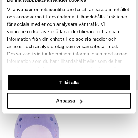
Vi använder enhetsidentifierare för att anpassa innehållet
och annonserna till användarna, tillhandahålla funktioner
för sociala medier och analysera vår trafik. Vi
vidarebefordrar även sådana identifierare och annan
information från din enhet till de sociala medier och
Artikelnr
annons- och analysföretag som vi samarbetar med.
TSQ56-1-XX
Dessa kan i sin tur kombinera informationen med annan
information som du har tillhandahållit eller som de har
Lägsta pris senaste 30 dagarna: 199 kr
samlat in när du har använt deras tjänster. Du godkänner
våra cookies vid fortsatt användande av vår webbplats.
Tillåt alla
Tips till dig
Anpassa