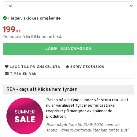
tyrt
gtoys
s
O Classic
saker
ens Barn
I lager, skickas omgående
ney
O Creator
o
uslek
199
ållan
ney Prinsessor
GO Disney
kr
badabado
andlek
Delbetala från 58 kr per månad.
ffi Love
l
O Disney Princess
ki
mhus-leksaker
tar
LÄGG I KUNDVAGNEN
zen
GO DUPLO
mhus-spel
tar
ta Gris
O Friends
0 bitar
el
LÄGG TILL PÅ ÖNSKELISTA
SKRIV RECENSION
änst
ry Potter
O Minecraft
TIPSA EN VÄN
sel
aterial
spel
 & svar
lo Kitty
GO Ninjago
ssel
set
psspel
REA - dags att klicka hem fynden
produkt
.L.
GO Speed Champions
illbehör
Måla
Passa på att fynda under vår stora rea. Just
elningen
mma Mu
GO Spidey
nu är varuhuset fyllt med fantastiska
erial
reapriser på mängder av spännande
tik
le
O Super Heroes
produkter!
s
min
ic
Rean pågår fram till 31/8-2026, men var
snabb - dina favoritprodukter kan fort ta slut!
Little Pony