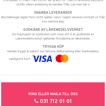
Vi erbjuder fri frakt från 350 kr. Vår gräns för fraktfri leverans bestäms
utifån vilken avdelning du handlar från. Läs mer här »
SNABBA LEVERANSER
Beställningar lagda före 14:00 (gäller varor i lager) skickas normalt ut från
oss samma dag.
GODKÄND AV LÄKEMEDELSVERKET
EU-logotypen är symbolen som visar att vi är godkända av
Läkemedelsverket gällande försäljning av läkemedel.
TRYGGA KÖP
Handla tryggt & säkert via faktura, delbetalning eller marknadens
vanligaste kort.
RING ELLER MAILA TILL OSS
031 712 01 01