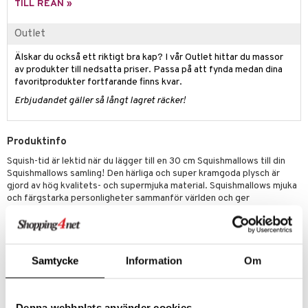
TILL REAN »
 Patrol
Outlet
tson & Findus
Älskar du också ett riktigt bra kap? I vår Outlet hittar du massor
pi Långstrump
av produkter till nedsatta priser. Passa på att fynda medan dina
favoritprodukter fortfarande finns kvar.
kemon
Erbjudandet gäller så långt lagret räcker!
amashjältarna
ållan
Produktinfo
derman
Squish-tid är lektid när du lägger till en 30 cm Squishmallows till din
Squishmallows samling! Den härliga och super kramgoda plysch är
er Mario
gjord av hög kvalitets- och supermjuka material. Squishmallows mjuka
och färgstarka personligheter sammanför världen och ger
oförglömliga upplevelser, som du kan dela med alla. De kommer i olika
storlekar och färger och varje Squishmallows har sitt eget namn och
sin egen unika personlighet. De ger glädje och ger en känsla av
äventyr och vänskap till alla deras fans, oavsett var de är.
Samtycke
Information
Om
Höjd 30 cm.
Övrigt
3 år+
Denna webbplats använder cookies