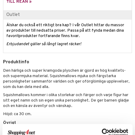
TILL REAN »
 Patrol
Outlet
tson & Findus
Älskar du också ett riktigt bra kap? I vår Outlet hittar du massor
pi Långstrump
av produkter till nedsatta priser. Passa på att fynda medan dina
favoritprodukter fortfarande finns kvar.
kemon
Erbjudandet gäller så långt lagret räcker!
amashjältarna
ållan
Produktinfo
derman
Den härliga och super kramgoda plyschen är gjord av hög kvalitets-
och supermjuka material. Squishmallows mjuka och färgstarka
er Mario
personligheter sammanför världen och ger oförglömliga upplevelser,
som du kan dela med alla.
Squishmallows kommer i olika storlekar och färger och varje figur har
sitt eget namn och sin egen unika personlighet. De ger barnen glädje
och en känsla av äventyr och vänskap.
Höjd: ca 30 cm.
Övrigt
0 år+