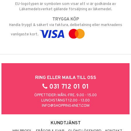
EU-logotypen är symbolen som visar att vi är godkända av
Läkemedelsverket gällande försäljning av läkemedel.
TRYGGA KÖP
Handla tryggt & säkert via faktura, delbetalning eller marknadens
vanligaste kort.
RING ELLER MAILA TILL OSS
031 712 01 01
ÖPPETTIDER: MÅN.-FRE. 9.00 - 15.00
LUNCHSTÄNGT 12.00 - 13.00
INFO@SHOPPING4NET.COM
KUNDTJÄNST