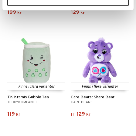
SOMMARSKUGGAN
WILD REPUBLIC
199
129
kr
kr
Finns i flera varianter
Finns i flera varianter
TK Kramis Bubble Tea
Care Bears: Share Bear
TEDDYKOMPANIET
CARE BEARS
119
129
kr
fr.
kr