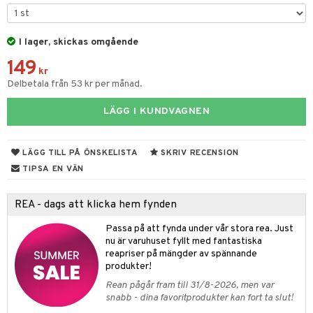
tyrt
gtoys
s
O Classic
saker
ens Barn
I lager, skickas omgående
ney
O Creator
o
uslek
149
ållan
ney Prinsessor
GO Disney
kr
badabado
andlek
Delbetala från 53 kr per månad.
ffi Love
l
O Disney Princess
ki
mhus-leksaker
tar
LÄGG I KUNDVAGNEN
zen
GO DUPLO
mhus-spel
tar
ta Gris
O Friends
0 bitar
el
LÄGG TILL PÅ ÖNSKELISTA
SKRIV RECENSION
änst
ry Potter
O Minecraft
TIPSA EN VÄN
sel
aterial
spel
 & svar
lo Kitty
GO Ninjago
ssel
set
psspel
REA - dags att klicka hem fynden
produkt
.L.
GO Speed Champions
illbehör
Måla
Passa på att fynda under vår stora rea. Just
elningen
mma Mu
GO Spidey
nu är varuhuset fyllt med fantastiska
erial
reapriser på mängder av spännande
tik
le
O Super Heroes
produkter!
s
min
ic
Rean pågår fram till 31/8-2026, men var
snabb - dina favoritprodukter kan fort ta slut!
Little Pony