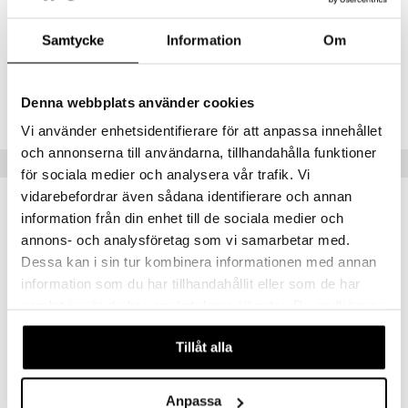
Artikelnr
Samtycke
Information
Om
TSQ37-1-XX
Denna webbplats använder cookies
Lägsta pris senaste 30 dagarna: 149 kr
Vi använder enhetsidentifierare för att anpassa innehållet
och annonserna till användarna, tillhandahålla funktioner
Populära produkter
för sociala medier och analysera vår trafik. Vi
vidarebefordrar även sådana identifierare och annan
information från din enhet till de sociala medier och
annons- och analysföretag som vi samarbetar med.
Dessa kan i sin tur kombinera informationen med annan
information som du har tillhandahållit eller som de har
samlat in när du har använt deras tjänster. Du godkänner
våra cookies vid fortsatt användande av vår webbplats.
Tillåt alla
Finns i flera varianter
Vinterskuggan Mjukis 35 cm
Wild Republic Fågel med Ljud
Anpassa