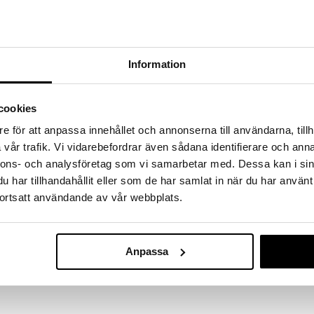
hem fynden
tt fynda under vår stora rea. Just nu är varuhuset
fantastiska reapriser på mängder av spännande
!
Information
 fram till 31/8-2026, men var snabb - dina
ukter kan fort ta slut!
N »
cookies
e för att anpassa innehållet och annonserna till användarna, tillh
vår trafik. Vi vidarebefordrar även sådana identifierare och anna
Pippi Långstr
nnons- och analysföretag som vi samarbetar med. Dessa kan i sin
 L är en härligt knallgul bakskål i melamin som ingår
Bakskål 1,9 L
 från Martinex. Bakskålen har härliga bilder av Pippi
har tillhandahållit eller som de har samlat in när du har använt
PIPPI LÅNGSTR
ar en gummiring i botten som ger ett bra fäste, en
ortsatt användande av vår webbplats.
199
upphängning på krok i köket.
kr
 rekommenderas men skålen tål maskindisk max
Anpassa