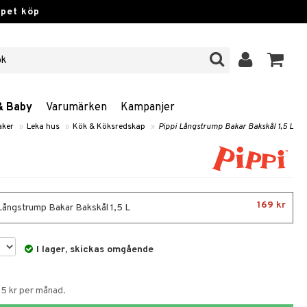
ppet köp
& Baby
Varumärken
Kampanjer
aker
»
Leka hus
»
Kök & Köksredskap
»
Pippi Långstrump Bakar Bakskål 1,5 L
169 kr
Långstrump Bakar Bakskål 1,5 L
I lager, skickas omgående
55 kr per månad.