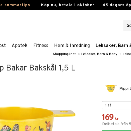
ta sommartips
-
Köp nu, betala i oktober -
45 dagars ö
ost
Apotek
Fitness
Hem & Inredning
Leksaker, Barn 
Shopping4net
»
Leksaker, Barn & Baby
»
Leks
p Bakar Bakskål 1,5 L
Pippi 
169
kr
Delbetala från 