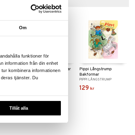
Tips till dig
Om
andahålla funktioner för
n information från din enhet
ump Bakar
Pippi Långstrump Bakar
Pippi Långstrump
 tur kombinera informationen
Slickepott M
Bakformar
 deras tjänster. Du
UMP
PIPPI LÅNGSTRUMP
PIPPI LÅNGSTRUMP
119
129
kr
kr
Tillåt alla