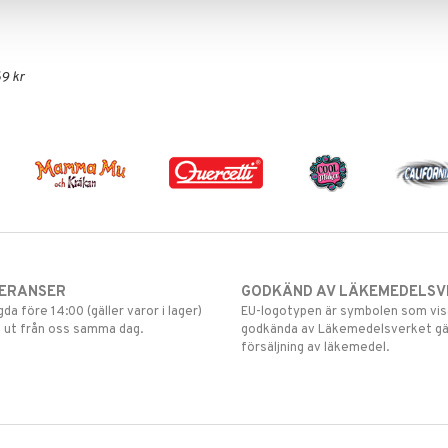
9 kr
VERANSER
GODKÄND AV LÄKEMEDELSV
gda före 14:00 (gäller varor i lager)
EU-logotypen är symbolen som visar
 ut från oss samma dag.
godkända av Läkemedelsverket gä
försäljning av läkemedel.