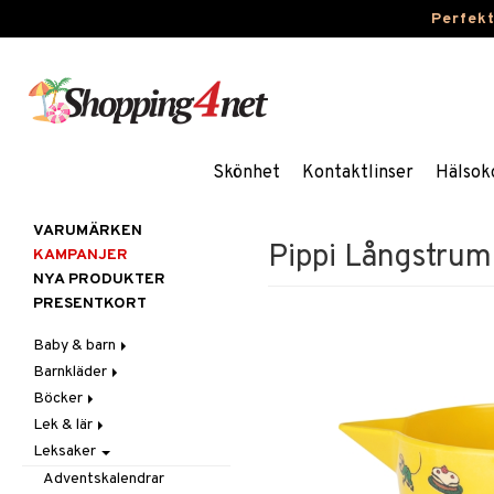
Perfek
Skönhet
Kontaktlinser
Hälsok
VARUMÄRKEN
Pippi Långstrum
KAMPANJER
NYA PRODUKTER
PRESENTKORT
Baby & barn
Barnkläder
Accessoarer
Böcker
Aktivitet
Accessoarer
För håret
Lek & lär
Äta
Badkläder & UV-kläder
Dagböcker
Hattar & Mössor
Babygym
Kepsar & Solhattar
Leksaker
Badrockar & Handdukar
Klänningar
Läs & Lär
Experiment
Övrigt
Babysitters
Barnservis
Barnvagnstillbehör
Nederdelar
Målarböcker
Inlärningsspel
Plånböcker
Bit & Skallra
Haklappar
Adventskalendrar