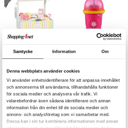
s
 Patrol
tson & Findus
pi Långstrump
kemon
Finns i flera varianter
amashjältarna
Jabadabado Godisbutik
Chillfactor Colour Shock
Samtycke
Information
Om
JABADABADO
CHILLFACTOR
ållan
399
149
kr
kr
derman
Denna webbplats använder cookies
er Mario
Vi använder enhetsidentifierare för att anpassa innehållet
och annonserna till användarna, tillhandahålla funktioner
för sociala medier och analysera vår trafik. Vi
vidarebefordrar även sådana identifierare och annan
information från din enhet till de sociala medier och
annons- och analysföretag som vi samarbetar med.
Dessa kan i sin tur kombinera informationen med annan
information som du har tillhandahållit eller som de har