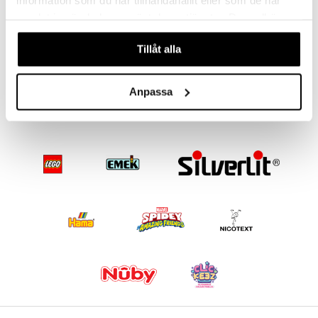
samlat in när du har använt deras tjänster. Du godkänner
våra cookies vid fortsatt användande av vår webbplats.
3-2-6 Kaffe Shop
Mumin Förvaringsburk m. Lock 0,8 L
Tillåt alla
THREE TO SIX
MUMIN
299
49
kr
kr
Anpassa