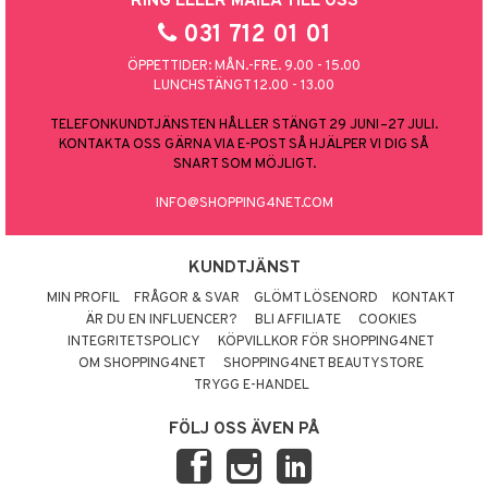
RING ELLER MAILA TILL OSS
031 712 01 01
ÖPPETTIDER: MÅN.-FRE. 9.00 - 15.00
LUNCHSTÄNGT 12.00 - 13.00
TELEFONKUNDTJÄNSTEN HÅLLER STÄNGT 29 JUNI–27 JULI.
KONTAKTA OSS GÄRNA VIA E-POST SÅ HJÄLPER VI DIG SÅ
SNART SOM MÖJLIGT.
INFO@SHOPPING4NET.COM
KUNDTJÄNST
MIN PROFIL
FRÅGOR & SVAR
GLÖMT LÖSENORD
KONTAKT
ÄR DU EN INFLUENCER?
BLI AFFILIATE
COOKIES
INTEGRITETSPOLICY
KÖPVILLKOR FÖR SHOPPING4NET
OM SHOPPING4NET
SHOPPING4NET BEAUTYSTORE
TRYGG E-HANDEL
FÖLJ OSS ÄVEN PÅ