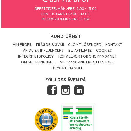
031 712 01 01
 Patrol
ÖPPETTIDER: MÅN.-FRE. 9.00 - 15.00
LUNCHSTÄNGT 12.00 - 13.00
tson & Findus
INFO@SHOPPING4NET.COM
pi Långstrump
KUNDTJÄNST
kemon
MIN PROFIL
FRÅGOR & SVAR
GLÖMT LÖSENORD
KONTAKT
amashjältarna
ÄR DU EN INFLUENCER?
BLI AFFILIATE
COOKIES
INTEGRITETSPOLICY
KÖPVILLKOR FÖR SHOPPING4NET
ållan
OM SHOPPING4NET
SHOPPING4NET BEAUTYSTORE
derman
TRYGG E-HANDEL
er Mario
FÖLJ OSS ÄVEN PÅ