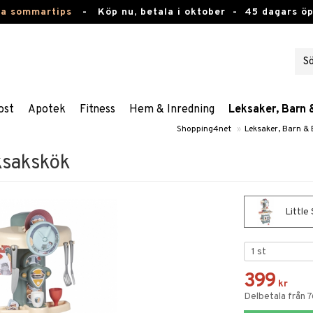
ta sommartips
-
Köp nu, betala i oktober -
45 dagars ö
ost
Apotek
Fitness
Hem & Inredning
Leksaker, Barn 
Shopping4net
»
Leksaker, Barn &
ksakskök
Little
399
kr
Delbetala från 7