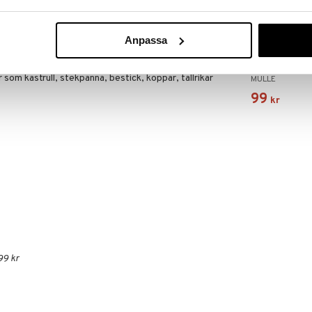
rg. Den roliga inlärningsklockan visar bilder på olika
 den och ger även ifrån sig ett "klick"-ljud.
i Little Smoby-köket: det finns en spis med fläkt, en
Anpassa
ika kaffekapslar och förvaringsytor. Kökets
tan kan bli större.
Hästen Mulle 
Teburk
 som kastrull, stekpanna, bestick, koppar, tallrikar
MULLE
99
kr
99 kr