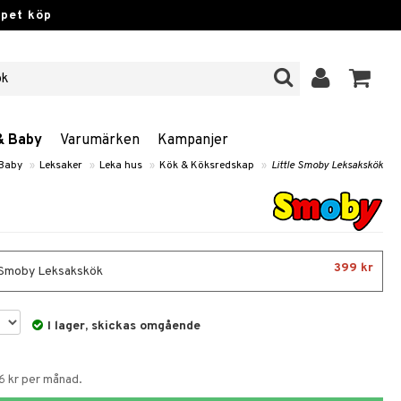
ppet köp
& Baby
Varumärken
Kampanjer
 Baby
»
Leksaker
»
Leka hus
»
Kök & Köksredskap
»
Little Smoby Leksakskök
399 kr
 Smoby Leksakskök
I lager, skickas omgående
6 kr per månad.