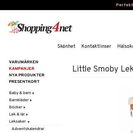
Perfek
Skönhet
Kontaktlinser
Hälsok
VARUMÄRKEN
Little Smoby Le
KAMPANJER
NYA PRODUKTER
PRESENTKORT
Baby & barn
Barnkläder
Accessoarer
Böcker
Aktivitet
Accessoarer
För håret
Lek & lär
Äta
Badkläder & UV-kläder
Dagböcker
Hattar & Mössor
Babygym
Kepsar & Solhattar
Leksaker
Badrockar & Handdukar
Klänningar
Läs & Lär
Experiment
Övrigt
Babysitters
Barnservis
Barnvagnstillbehör
Nederdelar
Målarböcker
Inlärningsspel
Plånböcker
Bit & Skallra
Haklappar
Adventskalendrar