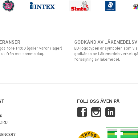
VERANSER
GODKÄND AV LÄKEMEDELSV
gda före 14:00 (gäller varor i lager)
EU-logotypen är symbolen som visar
 ut från oss samma dag.
godkända av Läkemedelsverket gä
försäljning av läkemedel.
ST
FÖLJ OSS ÄVEN PÅ
AR
NORD
LUENCER?