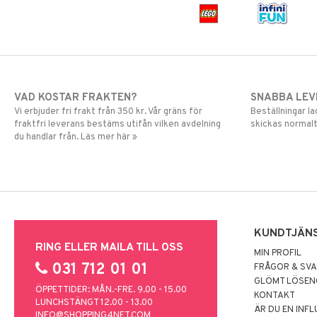
VAD KOSTAR FRAKTEN?
SNABBA LE
Vi erbjuder fri frakt från 350 kr. Vår gräns för
Beställningar la
fraktfri leverans bestäms utifån vilken avdelning
skickas normalt
du handlar från. Läs mer här »
KUNDTJÄN
RING ELLER MAILA TILL OSS
MIN PROFIL
031 712 01 01
FRÅGOR & SV
GLÖMT LÖSE
ÖPPETTIDER: MÅN.-FRE. 9.00 - 15.00
KONTAKT
LUNCHSTÄNGT 12.00 - 13.00
ÄR DU EN INF
INFO@SHOPPING4NET.COM