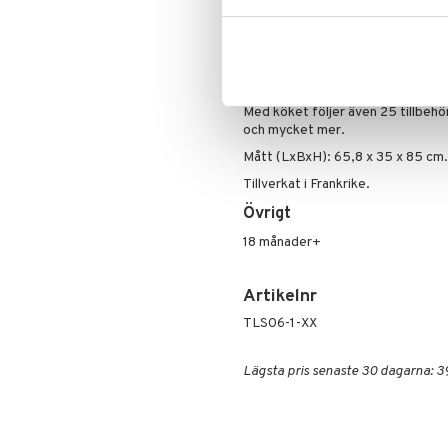
som skall passas med respektive fä
vardagsaktiviteter när du vrider på
Naturligtvis kan du även laga mat 
diskho, en espressomaskin med ol
sidodelar kan fällas ut, så att leky
Med köket följer även 25 tillbehör
och mycket mer.
Mått (LxBxH): 65,8 x 35 x 85 cm.
Tillverkat i Frankrike.
Övrigt
18 månader+
Artikelnr
TLS06-1-XX
Lägsta pris senaste 30 dagarna: 3