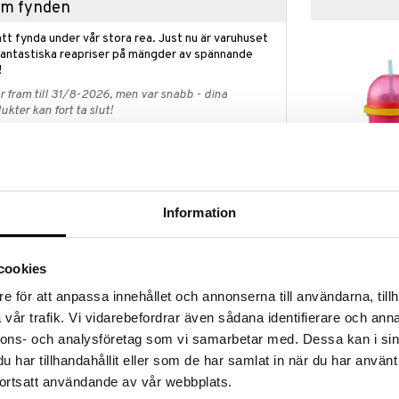
hem fynden
tt fynda under vår stora rea. Just nu är varuhuset
fantastiska reapriser på mängder av spännande
!
 fram till 31/8-2026, men var snabb - dina
ukter kan fort ta slut!
N »
Finns i flera
Chillfactor Co
ap? I vår Outlet hittar du massor av produkter till
Information
ynda medan dina favoritprodukter fortfarande finns
CHILLFACTOR
149
et räcker!
kr
cookies
e för att anpassa innehållet och annonserna till användarna, tillh
vår trafik. Vi vidarebefordrar även sådana identifierare och anna
moby med mjuka färger och lekfull design - perfekt för
nnons- och analysföretag som vi samarbetar med. Dessa kan i sin
mjuka färger passar det kompakta barnköket perfekt
har tillhandahållit eller som de har samlat in när du har använt
ts olika lekfunktioner hjälper till att främja barns
ortsatt användande av vår webbplats.
uckan finns en formsorterare med fyra olika former