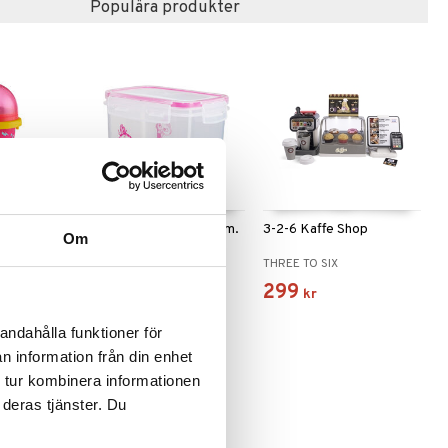
Populära produkter
 varianter
lour Shock
Mumin Förvaringsburk m.
3-2-6 Kaffe Shop
Om
Lock 0,8 L
MUMIN
THREE TO SIX
49
299
kr
kr
andahålla funktioner för
n information från din enhet
 tur kombinera informationen
 deras tjänster. Du