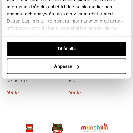
information från din enhet till de sociala medier och
er Mario
annons- och analysföretag som vi samarbetar med.
Dessa kan i sin tur kombinera informationen med annan
information som du har tillhandahållit eller som de har
samlat in när du har använt deras tjänster. Du godkänner
våra cookies vid fortsatt användande av vår webbplats.
Tillåt alla
Anpassa
Viking Ecoline Midi Tipplastbil 21 cm
BIG Power Worker Mini Dumper
VIKING TOYS
BIG
99
99
kr
kr