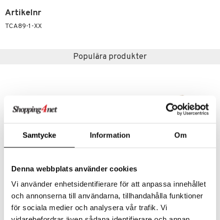
sel
aterial
spel
 & svar
Artikelnr
lo Kitty
GO Ninjago
ssel
set
psspel
TCA89-1-XX
produkt
.L.
GO Speed Champions
illbehör
Måla
elningen
mma Mu
GO Spidey
erial
Populära produkter
tik
le
O Super Heroes
s
min
ic
Little Pony
 Patrol
tson & Findus
Samtycke
Information
Om
pi Långstrump
kemon
Denna webbplats använder cookies
amashjältarna
Dickie Toys Airbus H160 Räddningshelikopter
Speed Car Sopbil 40 cm
Vi använder enhetsidentifierare för att anpassa innehållet
DICKIE TOYS
SPEED CAR
och annonserna till användarna, tillhandahålla funktioner
ållan
för sociala medier och analysera vår trafik. Vi
99
299
kr
kr
derman
vidarebefordrar även sådana identifierare och annan