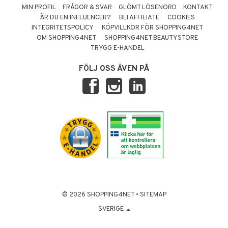
MIN PROFIL
FRÅGOR & SVAR
GLÖMT LÖSENORD
KONTAKT
ÄR DU EN INFLUENCER?
BLI AFFILIATE
COOKIES
INTEGRITETSPOLICY
KÖPVILLKOR FÖR SHOPPING4NET
OM SHOPPING4NET
SHOPPING4NET BEAUTYSTORE
TRYGG E-HANDEL
FÖLJ OSS ÄVEN PÅ
© 2026 SHOPPING4NET
•
SITEMAP
SVERIGE