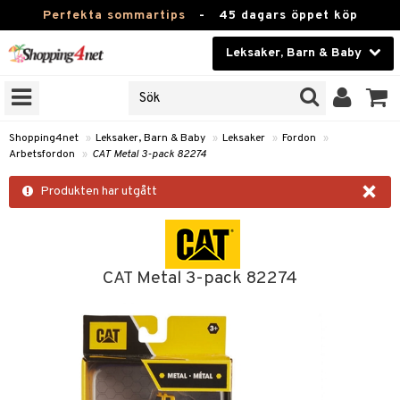
Perfekta sommartips
-
45 dagars öppet köp
Leksaker, Barn & Baby
RKEN
Skönhet
JER
ODUKTER
Kontaktlinser
Shopping4net
»
Leksaker, Barn & Baby
»
Leksaker
»
Fordon
»
Arbetsfordon
»
CAT Metal 3-pack 82274
TKORT
Hälsokost
×
Produkten har utgått
Apotek
arn
er
oarer
Fitness
 håret
et
oarer
Hem & Inredning
CAT Metal 3-pack 82274
tar & Mössor
bygym
sar & Solhattar
der & UV-kläder
ker
Leksaker, Barn & Baby
igt
ysitters
nservis
kar & Handdukar
ngar
är
ment
Varumärken
nböcker
 & Skallra
lappar
nstillbehör
elar
öcker
ngsspel
skalendrar
Kampanjer
ycken
iler
lådor & Matförvaring
gings
d/Mamma
lar
tböcker
ment
k