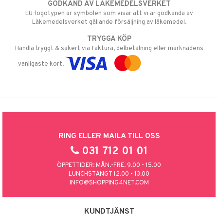
GODKÄND AV LÄKEMEDELSVERKET
EU-logotypen är symbolen som visar att vi är godkända av
Läkemedelsverket gällande försäljning av läkemedel.
TRYGGA KÖP
Handla tryggt & säkert via faktura, delbetalning eller marknadens
vanligaste kort.
RING ELLER MAILA TILL OSS
031 712 01 01
ÖPPETTIDER: MÅN.-FRE. 9.00 - 15.00
LUNCHSTÄNGT 12.00 - 13.00
INFO@SHOPPING4NET.COM
KUNDTJÄNST