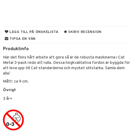
gtoys
figurer
ens Barn
ons Åberg
ållan
blarna
anicals
us
LÄGG TILL PÅ ÖNSKELISTA
SKRIV RECENSION
ffi Love
TIPSA EN VÄN
mse
tnite
 & Köksredskap
r
Produktinfo
tman
GO Bluey
dning
bil
När det finns hårt arbete att göra så är de robusta maskinerna i Cat
libompa
O City
tyrt
Metal 3-pack redo att rulla. Dessa högkvalitativa fordon är byggda för
att leva upp till Cat-standarderna och mycket slitstarka. Samla dem
s
O Classic
saker
alla!
ney
O Creator
Mått: ca 9 cm.
o
uslek
Övrigt
ney Prinsessor
GO Disney
badabado
andlek
3 år+
l
O Disney Princess
ki
mhus-leksaker
tar
zen
GO DUPLO
mhus-spel
tar
ta Gris
O Friends
0 bitar
el
änst
ry Potter
O Minecraft