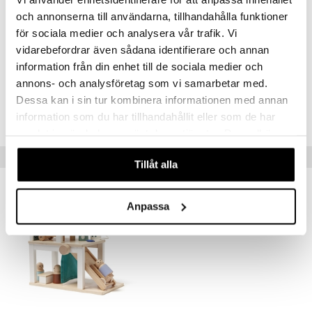
och annonserna till användarna, tillhandahålla funktioner
er Mario
för sociala medier och analysera vår trafik. Vi
vidarebefordrar även sådana identifierare och annan
Artikelnr
information från din enhet till de sociala medier och
TKB20-1-XX
annons- och analysföretag som vi samarbetar med.
Dessa kan i sin tur kombinera informationen med annan
Lägsta pris senaste 30 dagarna: 199 kr
information som du har tillhandahållit eller som de har
samlat in när du har använt deras tjänster. Du godkänner
våra cookies vid fortsatt användande av vår webbplats.
Tips till dig
Tillåt alla
-20%
Anpassa