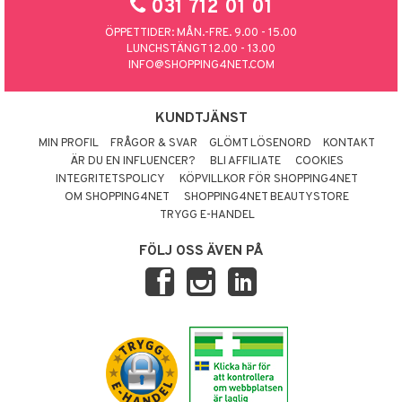
031 712 01 01
ÖPPETTIDER: MÅN.-FRE. 9.00 - 15.00
LUNCHSTÄNGT 12.00 - 13.00
INFO@SHOPPING4NET.COM
KUNDTJÄNST
MIN PROFIL
FRÅGOR & SVAR
GLÖMT LÖSENORD
KONTAKT
ÄR DU EN INFLUENCER?
BLI AFFILIATE
COOKIES
INTEGRITETSPOLICY
KÖPVILLKOR FÖR SHOPPING4NET
OM SHOPPING4NET
SHOPPING4NET BEAUTYSTORE
TRYGG E-HANDEL
FÖLJ OSS ÄVEN PÅ