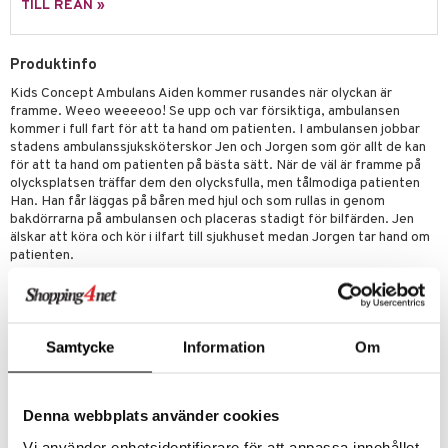
sel
aterial
spel
TILL REAN »
 & svar
lo Kitty
GO Ninjago
ssel
set
psspel
produkt
.L.
GO Speed Champions
Produktinfo
illbehör
Måla
elningen
Kids Concept Ambulans Aiden kommer rusandes när olyckan är
mma Mu
GO Spidey
erial
framme. Weeo weeeeoo! Se upp och var försiktiga, ambulansen
tik
le
kommer i full fart för att ta hand om patienten. I ambulansen jobbar
O Super Heroes
s
stadens ambulanssjuksköterskor Jen och Jorgen som gör allt de kan
min
ic
för att ta hand om patienten på bästa sätt. När de väl är framme på
olycksplatsen träffar dem den olycksfulla, men tålmodiga patienten
Little Pony
Han. Han får läggas på båren med hjul och som rullas in genom
bakdörrarna på ambulansen och placeras stadigt för bilfärden. Jen
 Patrol
älskar att köra och kör i ilfart till sjukhuset medan Jorgen tar hand om
patienten.
tson & Findus
Innehåll: Ambulans, två ambulanssjuksköterskor, en patient, en bår
pi Långstrump
Övrigt
kemon
Ålder: 3 år+
Samtycke
Information
Om
Mått: Ambulans: 17,5 x 10,5 x 13,5 cm
amashjältarna
Material: Furu, plywood, bok, schima, rostfritt stål
ållan
Denna webbplats använder cookies
derman
Vi använder enhetsidentifierare för att anpassa innehållet