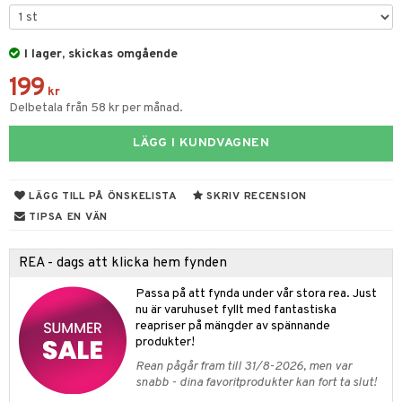
gtoys
figurer
ens Barn
I lager, skickas omgående
ons Åberg
199
ållan
blarna
anicals
us
kr
Delbetala från 58 kr per månad.
ffi Love
mse
tnite
 & Köksredskap
r
LÄGG I KUNDVAGNEN
tman
GO Bluey
dning
bil
libompa
O City
tyrt
LÄGG TILL PÅ ÖNSKELISTA
SKRIV RECENSION
s
O Classic
saker
TIPSA EN VÄN
ney
O Creator
o
uslek
REA - dags att klicka hem fynden
ney Prinsessor
GO Disney
badabado
andlek
Passa på att fynda under vår stora rea. Just
l
O Disney Princess
ki
mhus-leksaker
nu är varuhuset fyllt med fantastiska
tar
reapriser på mängder av spännande
zen
GO DUPLO
mhus-spel
tar
produkter!
ta Gris
O Friends
Rean pågår fram till 31/8-2026, men var
0 bitar
el
snabb - dina favoritprodukter kan fort ta slut!
änst
ry Potter
O Minecraft