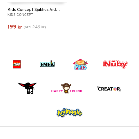
Kids Concept Sjukhus Aiden
KIDS CONCEPT
199
249
kr
(
ord.
kr
)