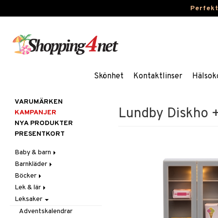
Perfek
Skönhet
Kontaktlinser
Hälsok
VARUMÄRKEN
Lundby Diskho +
KAMPANJER
NYA PRODUKTER
PRESENTKORT
Baby & barn
Barnkläder
Accessoarer
Böcker
Aktivitet
Accessoarer
För håret
Lek & lär
Äta
Badkläder & UV-kläder
Dagböcker
Hattar & Mössor
Babygym
Kepsar & Solhattar
Leksaker
Badrockar & Handdukar
Klänningar
Läs & Lär
Experiment
Övrigt
Babysitters
Barnservis
Barnvagnstillbehör
Nederdelar
Målarböcker
Inlärningsspel
Plånböcker
Bit & Skallra
Haklappar
Adventskalendrar