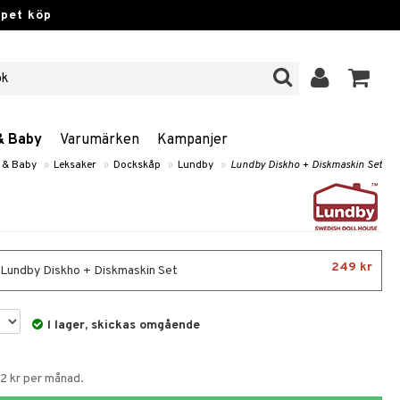
ppet köp
& Baby
Varumärken
Kampanjer
 & Baby
»
Leksaker
»
Dockskåp
»
Lundby
»
Lundby Diskho + Diskmaskin Set
249 kr
- Lundby Diskho + Diskmaskin Set
I lager, skickas omgående
62 kr per månad.