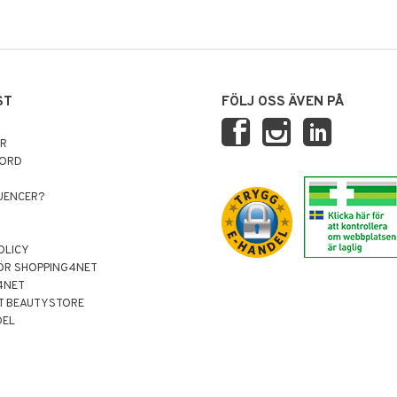
ST
FÖLJ OSS ÄVEN PÅ
AR
NORD
LUENCER?
OLICY
ÖR SHOPPING4NET
4NET
T BEAUTYSTORE
DEL