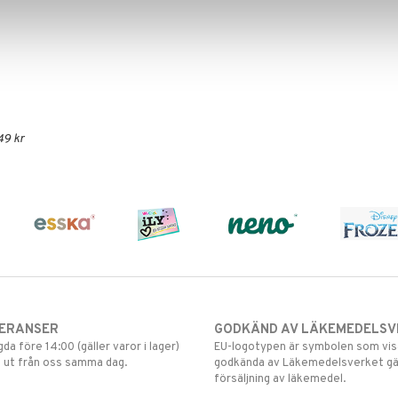
49 kr
VERANSER
GODKÄND AV LÄKEMEDELSV
gda före 14:00 (gäller varor i lager)
EU-logotypen är symbolen som visar
 ut från oss samma dag.
godkända av Läkemedelsverket gä
försäljning av läkemedel.