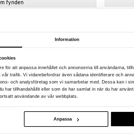
hem fynden
tt fynda under vår stora rea. Just nu är varuhuset
fantastiska reapriser på mängder av spännande
!
 fram till 31/8-2026, men var snabb - dina
ukter kan fort ta slut!
Information
N »
cookies
e för att anpassa innehållet och annonserna till användarna, tillh
Lundby Spis +
itt dockskåp med diskbänk, diskho och diskmaskin i
Kylskåpsset
vår trafik. Vi vidarebefordrar även sådana identifierare och anna
ket har öppningsbara skåp och lådor och inkluderar
LUNDBY
nnons- och analysföretag som vi samarbetar med. Dessa kan i sin
eridriven LED-belysning. Lampan tänds genom ett
239
 på köksbänken och släcks per automatik efter 15
kr
har tillhandahållit eller som de har samlat in när du har använt
.
ortsatt användande av vår webbplats.
Anpassa