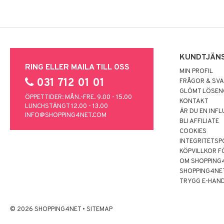
KUNDTJÄN
RING ELLER MAILA TILL OSS
MIN PROFIL
031 712 01 01
FRÅGOR & SV
GLÖMT LÖSE
ÖPPETTIDER: MÅN.-FRE. 9.00 - 15.00
KONTAKT
LUNCHSTÄNGT 12.00 - 13.00
ÄR DU EN INF
INFO@SHOPPING4NET.COM
BLI AFFILIATE
COOKIES
INTEGRITETSP
KÖPVILLKOR F
OM SHOPPING
SHOPPING4NE
TRYGG E-HAN
© 2026 SHOPPING4NET
•
SITEMAP