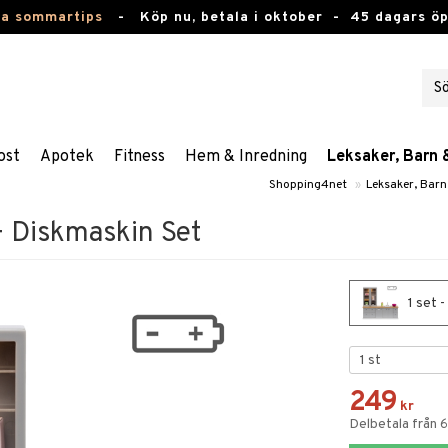
ta sommartips
-
Köp nu, betala i oktober -
45 dagars ö
ost
Apotek
Fitness
Hem & Inredning
Leksaker, Barn 
Shopping4net
»
Leksaker, Barn
 Diskmaskin Set
1 set 
249
kr
Delbetala från 