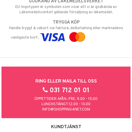
GODKÄND AV LÄKEMEDELSVERKET
EU-logotypen är symbolen som visar att vi är godkända av
Läkemedelsverket gällande försäljning av läkemedel.
TRYGGA KÖP
Handla tryggt & säkert via faktura, delbetalning eller marknadens
vanligaste kort.
RING ELLER MAILA TILL OSS
031 712 01 01
ÖPPETTIDER: MÅN.-FRE. 9.00 - 15.00
LUNCHSTÄNGT 12.00 - 13.00
INFO@SHOPPING4NET.COM
KUNDTJÄNST