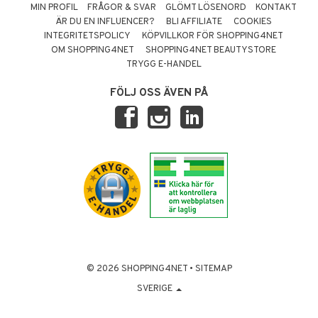
MIN PROFIL
FRÅGOR & SVAR
GLÖMT LÖSENORD
KONTAKT
ÄR DU EN INFLUENCER?
BLI AFFILIATE
COOKIES
INTEGRITETSPOLICY
KÖPVILLKOR FÖR SHOPPING4NET
OM SHOPPING4NET
SHOPPING4NET BEAUTYSTORE
TRYGG E-HANDEL
FÖLJ OSS ÄVEN PÅ
© 2026 SHOPPING4NET
•
SITEMAP
SVERIGE