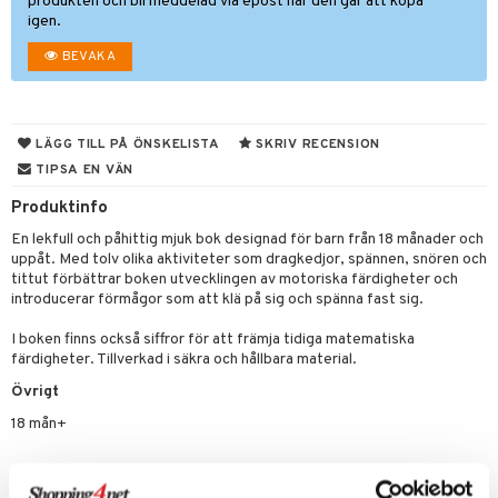
produkten och bli meddelad via epost när den går att köpa
igen.
leich-Wild Life
ktillbehör
i Villa Villerkulla
ndkår
blarna
anicals
us
BEVAKA
 Zhu Pets
by's Dollhouse
is
mse
tnite
 & Köksredskap
r
py Friends
g
tman
GO Bluey
dning
bil
.L.
LÄGG TILL PÅ ÖNSKELISTA
SKRIV RECENSION
libompa
O City
tyrt
TIPSA EN VÄN
gtoys
s
O Classic
saker
Produktinfo
ens Barn
ney
O Creator
o
uslek
En lekfull och påhittig mjuk bok designad för barn från 18 månader och
ållan
uppåt. Med tolv olika aktiviteter som dragkedjor, spännen, snören och
ney Prinsessor
GO Disney
badabado
andlek
tittut förbättrar boken utvecklingen av motoriska färdigheter och
ffi Love
l
introducerar förmågor som att klä på sig och spänna fast sig.
O Disney Princess
ki
mhus-leksaker
tar
zen
GO DUPLO
I boken finns också siffror för att främja tidiga matematiska
mhus-spel
tar
färdigheter. Tillverkad i säkra och hållbara material.
ta Gris
O Friends
0 bitar
el
Övrigt
änst
ry Potter
O Minecraft
18 mån+
sel
aterial
spel
 & svar
lo Kitty
GO Ninjago
ssel
set
psspel
Artikelnr
produkt
.L.
GO Speed Champions