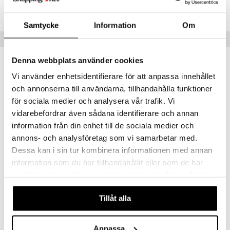
illbehör
Måla
TTF22-1-XX
elningen
mma Mu
GO Spidey
erial
Samtycke
Information
Om
tik
le
O Super Heroes
Tips till dig
s
min
ic
Denna webbplats använder cookies
Little Pony
Vi använder enhetsidentifierare för att anpassa innehållet
 Patrol
och annonserna till användarna, tillhandahålla funktioner
för sociala medier och analysera vår trafik. Vi
tson & Findus
vidarebefordrar även sådana identifierare och annan
pi Långstrump
information från din enhet till de sociala medier och
kemon
annons- och analysföretag som vi samarbetar med.
Dessa kan i sin tur kombinera informationen med annan
amashjältarna
information som du har tillhandahållit eller som de har
Taf Toys Kimmy the Koala
ållan
samlat in när du har använt deras tjänster. Du godkänner
TAF TOYS
våra cookies vid fortsatt användande av vår webbplats.
derman
99
Tillåt alla
kr
er Mario
Anpassa