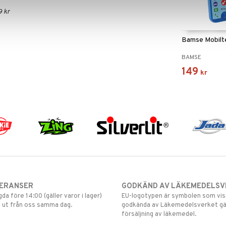
9 kr
Bamse Mobilt
BAMSE
149
kr
VERANSER
GODKÄND AV LÄKEMEDELSV
gda före 14:00 (gäller varor i lager)
EU-logotypen är symbolen som visar
 ut från oss samma dag.
godkända av Läkemedelsverket gä
försäljning av läkemedel.