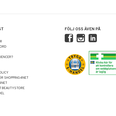
ST
FÖLJ OSS ÄVEN PÅ
AR
NORD
LUENCER?
OLICY
ÖR SHOPPING4NET
4NET
T BEAUTYSTORE
DEL