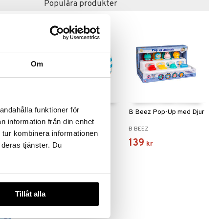
Populära produkter
Om
andahålla funktioner för
p SE
Mumin Mjukboll 11 cm
B Beez Pop-Up med Djur
n information från din enhet
MUMIN
B BEEZ
 tur kombinera informationen
79
139
kr
kr
 deras tjänster. Du
Tillåt alla