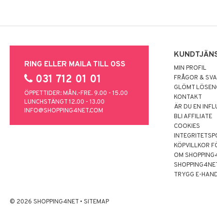
KUNDTJÄN
RING ELLER MAILA TILL OSS
MIN PROFIL
031 712 01 01
FRÅGOR & SV
GLÖMT LÖSE
ÖPPETTIDER: MÅN.-FRE. 9.00 - 15.00
KONTAKT
LUNCHSTÄNGT 12.00 - 13.00
ÄR DU EN INF
INFO@SHOPPING4NET.COM
BLI AFFILIATE
COOKIES
INTEGRITETSP
KÖPVILLKOR F
OM SHOPPING
SHOPPING4NE
TRYGG E-HAN
© 2026 SHOPPING4NET
•
SITEMAP