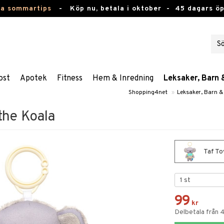
ta sommartips
-
Köp nu, betala i oktober -
45 dagars ö
ost
Apotek
Fitness
Hem & Inredning
Leksaker, Barn 
Shopping4net
»
Leksaker, Barn &
the Koala
Taf To
99
kr
Delbetala från 