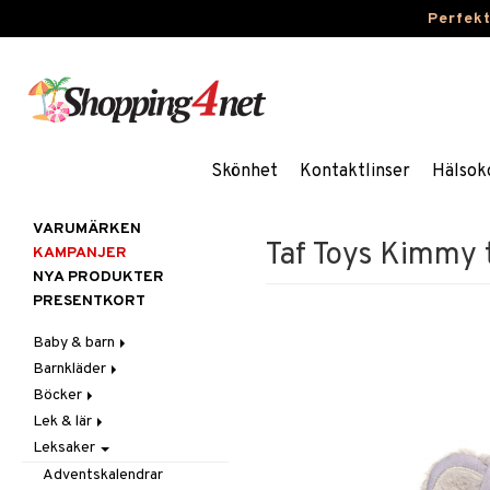
Perfek
Skönhet
Kontaktlinser
Hälsok
VARUMÄRKEN
Taf Toys Kimmy 
KAMPANJER
NYA PRODUKTER
PRESENTKORT
Baby & barn
Barnkläder
Accessoarer
Böcker
Aktivitet
Accessoarer
För håret
Lek & lär
Äta
Badkläder & UV-kläder
Dagböcker
Hattar & Mössor
Babygym
Kepsar & Solhattar
Leksaker
Badrockar & Handdukar
Klänningar
Läs & Lär
Experiment
Övrigt
Babysitters
Barnservis
Barnvagnstillbehör
Nederdelar
Målarböcker
Inlärningsspel
Plånböcker
Bit & Skallra
Haklappar
Adventskalendrar