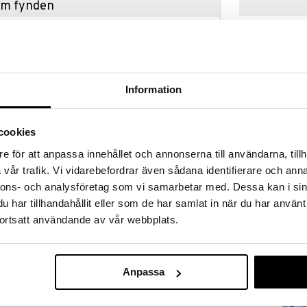
hem fynden
tt fynda under vår stora rea. Just nu är varuhuset
fantastiska reapriser på mängder av spännande
!
 fram till 31/8-2026, men var snabb - dina
ukter kan fort ta slut!
Information
N »
cookies
e för att anpassa innehållet och annonserna till användarna, tillh
Bamse Lapto
ramlande ljud och skrynkligt fluffiga öron. En liten
vår trafik. Vi vidarebefordrar även sådana identifierare och anna
fickan på magen.
BAMSE
nnons- och analysföretag som vi samarbetar med. Dessa kan i sin
ring.
269
kr
har tillhandahållit eller som de har samlat in när du har använt
ortsatt användande av vår webbplats.
Anpassa