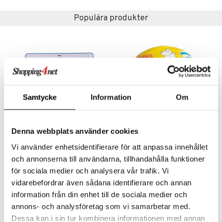
illbehör
Måla
elningen
mma Mu
GO Spidey
Populära produkter
erial
tik
le
O Super Heroes
s
min
ic
Little Pony
 Patrol
Samtycke
Information
Om
tson & Findus
pi Långstrump
Denna webbplats använder cookies
kemon
Bamse Laptop SE
Mumin Mjukboll 11 cm
Vi använder enhetsidentifierare för att anpassa innehållet
amashjältarna
BAMSE
MUMIN
och annonserna till användarna, tillhandahålla funktioner
ållan
för sociala medier och analysera vår trafik. Vi
269
79
kr
kr
vidarebefordrar även sådana identifierare och annan
derman
information från din enhet till de sociala medier och
er Mario
annons- och analysföretag som vi samarbetar med.
Dessa kan i sin tur kombinera informationen med annan