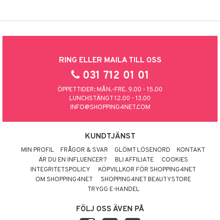
RING ELLER MAILA TILL OSS
031 712 01 01
ÖPPETTIDER: MÅN.-FRE. 9.00 - 15.00
LUNCHSTÄNGT 12.00 - 13.00
INFO@SHOPPING4NET.COM
KUNDTJÄNST
MIN PROFIL
FRÅGOR & SVAR
GLÖMT LÖSENORD
KONTAKT
ÄR DU EN INFLUENCER?
BLI AFFILIATE
COOKIES
INTEGRITETSPOLICY
KÖPVILLKOR FÖR SHOPPING4NET
OM SHOPPING4NET
SHOPPING4NET BEAUTYSTORE
TRYGG E-HANDEL
FÖLJ OSS ÄVEN PÅ