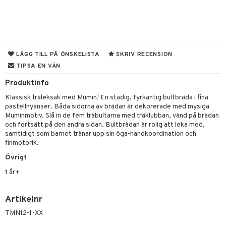
leich-Wild Life
ktillbehör
i Villa Villerkulla
ndkår
blarna
anicals
us
 Zhu Pets
by's Dollhouse
is
mse
tnite
 & Köksredskap
r
py Friends
g
tman
GO Bluey
dning
bil
LÄGG TILL PÅ ÖNSKELISTA
SKRIV RECENSION
.L.
TIPSA EN VÄN
libompa
O City
tyrt
gtoys
Produktinfo
s
O Classic
saker
Klassisk träleksak med Mumin! En stadig, fyrkantig bultbräda i fina
ens Barn
ney
O Creator
o
uslek
pastellnyanser. Båda sidorna av brädan är dekorerade med mysiga
Muminmotiv. Slå in de fem träbultarna med träklubban, vänd på brädan
ållan
ney Prinsessor
GO Disney
badabado
andlek
och fortsätt på den andra sidan. Bultbrädan är rolig att leka med,
samtidigt som barnet tränar upp sin öga-handkoordination och
ffi Love
l
O Disney Princess
ki
mhus-leksaker
tar
finmotorik.
zen
GO DUPLO
mhus-spel
Övrigt
tar
ta Gris
O Friends
1 år+
0 bitar
el
änst
ry Potter
O Minecraft
sel
aterial
spel
Artikelnr
 & svar
lo Kitty
GO Ninjago
ssel
set
psspel
TMN12-1-XX
produkt
.L.
GO Speed Champions