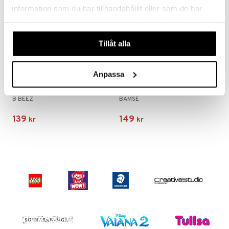
information som du har tillhandahållit eller som de har
samlat in när du har använt deras tjänster. Du godkänner
våra cookies vid fortsatt användande av vår webbplats.
Tillåt alla
Anpassa
B Beez Pop-Up med Djur
Bamse Mobiltelefon SE
B BEEZ
BAMSE
139
149
kr
kr