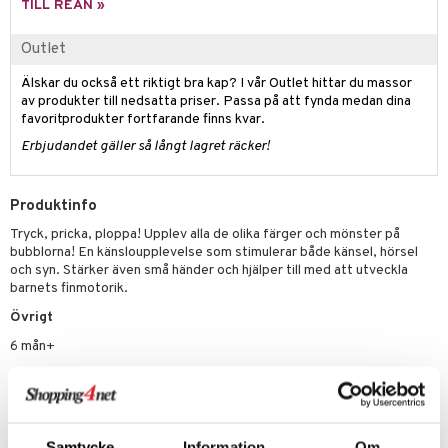
illbehör
Måla
TILL REAN »
elningen
mma Mu
GO Spidey
erial
Outlet
tik
le
O Super Heroes
s
Älskar du också ett riktigt bra kap? I vår Outlet hittar du massor
min
ic
av produkter till nedsatta priser. Passa på att fynda medan dina
favoritprodukter fortfarande finns kvar.
Little Pony
Erbjudandet gäller så långt lagret räcker!
 Patrol
tson & Findus
Produktinfo
pi Långstrump
Tryck, pricka, ploppa! Upplev alla de olika färger och mönster på
bubblorna! En känsloupplevelse som stimulerar både känsel, hörsel
kemon
och syn. Stärker även små händer och hjälper till med att utveckla
barnets finmotorik.
amashjältarna
Övrigt
ållan
6 mån+
derman
Artikelnr
er Mario
THB27-1-XX
Samtycke
Information
Om