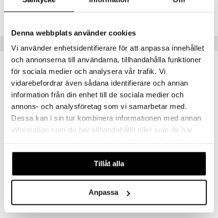
Lägsta pris senaste 30 dagarna: 99 kr
Denna webbplats använder cookies
Tips till dig
Vi använder enhetsidentifierare för att anpassa innehållet
och annonserna till användarna, tillhandahålla funktioner
för sociala medier och analysera vår trafik. Vi
vidarebefordrar även sådana identifierare och annan
information från din enhet till de sociala medier och
annons- och analysföretag som vi samarbetar med.
Dessa kan i sin tur kombinera informationen med annan
information som du har tillhandahållit eller som de har
samlat in när du har använt deras tjänster. Du godkänner
våra cookies vid fortsatt användande av vår webbplats.
Tillåt alla
Happy Baby Match-A-Shape Bucket
Happy Baby Rock A Stack Tower
HAPPY BABY
HAPPY BABY
Anpassa
99
69
kr
kr