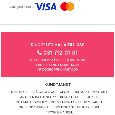
vanligaste kort.
RING ELLER MAILA TILL OSS
031 712 01 01
ÖPPETTIDER: MÅN.-FRE. 9.00 - 15.00
LUNCHSTÄNGT 12.00 - 13.00
INFO@SHOPPING4NET.COM
KUNDTJÄNST
MIN PROFIL
FRÅGOR & SVAR
GLÖMT LÖSENORD
KONTAKT
ÄR DU EN INFLUENCER?
BLI AFFILIATE
COOKIES
INTEGRITETSPOLICY
KÖPVILLKOR FÖR SHOPPING4NET
OM SHOPPING4NET
SHOPPING4NET BEAUTYSTORE
TRYGG E-HANDEL