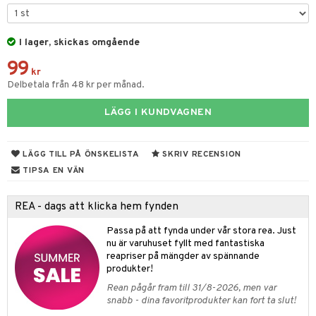
leich-Wild Life
ktillbehör
i Villa Villerkulla
ndkår
blarna
anicals
us
 Zhu Pets
I lager, skickas omgående
by's Dollhouse
is
mse
tnite
 & Köksredskap
r
99
py Friends
g
tman
GO Bluey
dning
bil
kr
Delbetala från 48 kr per månad.
.L.
libompa
O City
tyrt
LÄGG I KUNDVAGNEN
gtoys
s
O Classic
saker
ens Barn
ney
O Creator
o
uslek
LÄGG TILL PÅ ÖNSKELISTA
SKRIV RECENSION
ållan
ney Prinsessor
GO Disney
badabado
andlek
TIPSA EN VÄN
ffi Love
l
O Disney Princess
ki
mhus-leksaker
tar
REA - dags att klicka hem fynden
zen
GO DUPLO
mhus-spel
tar
Passa på att fynda under vår stora rea. Just
ta Gris
O Friends
nu är varuhuset fyllt med fantastiska
0 bitar
el
änst
reapriser på mängder av spännande
ry Potter
O Minecraft
produkter!
sel
aterial
spel
 & svar
lo Kitty
GO Ninjago
Rean pågår fram till 31/8-2026, men var
ssel
set
psspel
snabb - dina favoritprodukter kan fort ta slut!
produkt
.L.
GO Speed Champions