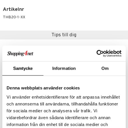
illbehör
Måla
elningen
mma Mu
GO Spidey
Artikelnr
erial
tik
THB20-1-XX
le
O Super Heroes
s
min
ic
Tips till dig
Little Pony
 Patrol
tson & Findus
pi Långstrump
Samtycke
Information
Om
kemon
amashjältarna
Denna webbplats använder cookies
ållan
Vi använder enhetsidentifierare för att anpassa innehållet
och annonserna till användarna, tillhandahålla funktioner
derman
Happy Baby Match-A-Shape Bucket
Happy Baby Sensory Sea Mat
för sociala medier och analysera vår trafik. Vi
HAPPY BABY
HAPPY BABY
er Mario
vidarebefordrar även sådana identifierare och annan
99
169
kr
kr
information från din enhet till de sociala medier och