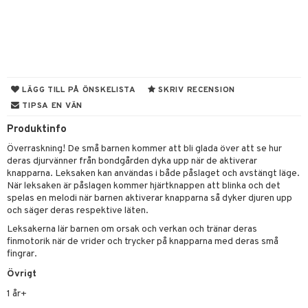
leich-Wild Life
ktillbehör
i Villa Villerkulla
ndkår
blarna
anicals
us
 Zhu Pets
by's Dollhouse
is
mse
tnite
 & Köksredskap
r
py Friends
g
tman
GO Bluey
dning
bil
.L.
LÄGG TILL PÅ ÖNSKELISTA
SKRIV RECENSION
libompa
O City
tyrt
TIPSA EN VÄN
gtoys
s
O Classic
saker
Produktinfo
ens Barn
ney
O Creator
o
uslek
Överraskning! De små barnen kommer att bli glada över att se hur
ållan
deras djurvänner från bondgården dyka upp när de aktiverar
ney Prinsessor
GO Disney
badabado
andlek
knapparna. Leksaken kan användas i både påslaget och avstängt läge.
ffi Love
l
O Disney Princess
När leksaken är påslagen kommer hjärtknappen att blinka och det
ki
mhus-leksaker
tar
spelas en melodi när barnen aktiverar knapparna så dyker djuren upp
zen
GO DUPLO
och säger deras respektive läten.
mhus-spel
tar
Leksakerna lär barnen om orsak och verkan och tränar deras
ta Gris
O Friends
0 bitar
el
finmotorik när de vrider och trycker på knapparna med deras små
änst
fingrar.
ry Potter
O Minecraft
sel
aterial
spel
 & svar
Övrigt
lo Kitty
GO Ninjago
ssel
set
psspel
1 år+
produkt
.L.
GO Speed Champions