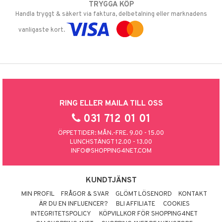
TRYGGA KÖP
Handla tryggt & säkert via faktura, delbetalning eller marknadens
vanligaste kort.
RING ELLER MAILA TILL OSS
031 712 01 01
ÖPPETTIDER: MÅN.-FRE. 9.00 - 15.00
LUNCHSTÄNGT 12.00 - 13.00
INFO@SHOPPING4NET.COM
KUNDTJÄNST
MIN PROFIL
FRÅGOR & SVAR
GLÖMT LÖSENORD
KONTAKT
ÄR DU EN INFLUENCER?
BLI AFFILIATE
COOKIES
INTEGRITETSPOLICY
KÖPVILLKOR FÖR SHOPPING4NET