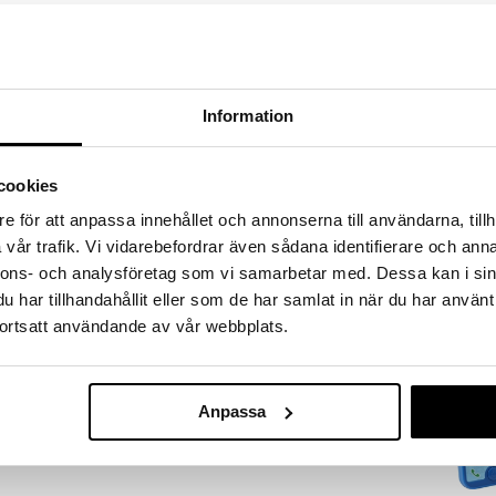
äkert att dra till sig idin babys uppmärksamhet i
parken.
Information
cookies
Bamse Lapto
e för att anpassa innehållet och annonserna till användarna, tillh
BAMSE
vår trafik. Vi vidarebefordrar även sådana identifierare och anna
269
kr
nnons- och analysföretag som vi samarbetar med. Dessa kan i sin
har tillhandahållit eller som de har samlat in när du har använt
ortsatt användande av vår webbplats.
Anpassa