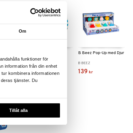
Om
p SE
Mumin Mjukboll 11 cm
B Beez Pop-Up med Djur
andahålla funktioner för
MUMIN
B BEEZ
n information från din enhet
79
139
kr
kr
 tur kombinera informationen
 deras tjänster. Du
Tillåt alla