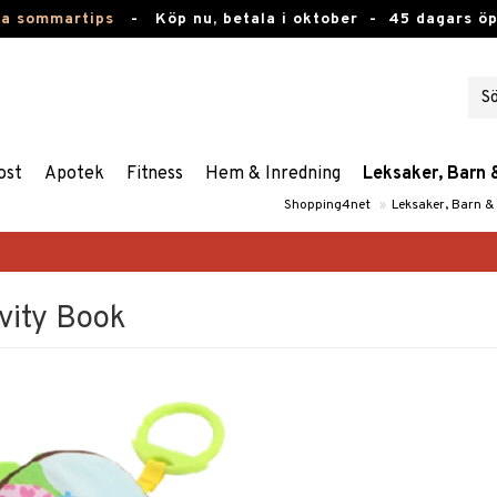
ta sommartips
-
Köp nu, betala i oktober -
45 dagars ö
ost
Apotek
Fitness
Hem & Inredning
Leksaker, Barn 
Shopping4net
»
Leksaker, Barn &
vity Book