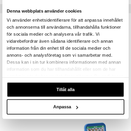
Populära produkter
Denna webbplats använder cookies
Vi använder enhetsidentifierare för att anpassa innehållet
och annonserna till användarna, tillhandahålla funktioner
för sociala medier och analysera vår trafik. Vi
vidarebefordrar även sådana identifierare och annan
information från din enhet till de sociala medier och
annons- och analysföretag som vi samarbetar med.
Dessa kan i sin tur kombinera informationen med annan
information som du har tillhandahållit eller som de har
samlat in när du har använt deras tjänster. Du godkänner
Bamse Laptop SE
Mumin Mjukboll 11 cm
våra cookies vid fortsatt användande av vår webbplats.
BAMSE
MUMIN
Tillåt alla
269
79
kr
kr
Anpassa