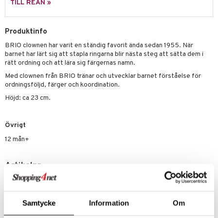
illbehör
Måla
TILL REAN »
elningen
mma Mu
GO Spidey
erial
tik
le
O Super Heroes
Produktinfo
s
BRIO clownen har varit en ständig favorit ända sedan 1955. När
min
ic
barnet har lärt sig att stapla ringarna blir nästa steg att sätta dem i
Little Pony
rätt ordning och att lära sig färgernas namn.
Med clownen från BRIO tränar och utvecklar barnet förståelse för
 Patrol
ordningsföljd, färger och koordination.
tson & Findus
Höjd: ca 23 cm.
pi Långstrump
Övrigt
kemon
12 mån+
amashjältarna
ållan
Artikelnr
TS00C-1-XX
derman
er Mario
Lägsta pris senaste 30 dagarna: 259 kr
Samtycke
Information
Om