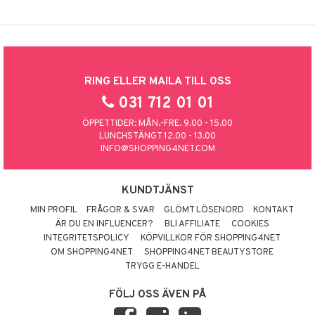
RING ELLER MAILA TILL OSS
031 712 01 01
ÖPPETTIDER: MÅN.-FRE. 9.00 - 15.00
LUNCHSTÄNGT 12.00 - 13.00
INFO@SHOPPING4NET.COM
KUNDTJÄNST
MIN PROFIL
FRÅGOR & SVAR
GLÖMT LÖSENORD
KONTAKT
ÄR DU EN INFLUENCER?
BLI AFFILIATE
COOKIES
INTEGRITETSPOLICY
KÖPVILLKOR FÖR SHOPPING4NET
OM SHOPPING4NET
SHOPPING4NET BEAUTYSTORE
TRYGG E-HANDEL
FÖLJ OSS ÄVEN PÅ