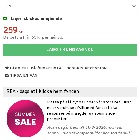
leich-Wild Life
ktillbehör
i Villa Villerkulla
ndkår
blarna
anicals
us
 Zhu Pets
I lager, skickas omgående
by's Dollhouse
is
mse
tnite
 & Köksredskap
r
259
py Friends
g
tman
GO Bluey
dning
bil
kr
Delbetala från 63 kr per månad.
.L.
libompa
O City
tyrt
LÄGG I KUNDVAGNEN
gtoys
s
O Classic
saker
ens Barn
ney
O Creator
o
uslek
LÄGG TILL PÅ ÖNSKELISTA
SKRIV RECENSION
ållan
ney Prinsessor
GO Disney
badabado
andlek
TIPSA EN VÄN
ffi Love
l
O Disney Princess
ki
mhus-leksaker
tar
REA - dags att klicka hem fynden
zen
GO DUPLO
mhus-spel
tar
Passa på att fynda under vår stora rea. Just
ta Gris
O Friends
nu är varuhuset fyllt med fantastiska
0 bitar
el
änst
reapriser på mängder av spännande
ry Potter
O Minecraft
produkter!
sel
aterial
spel
 & svar
lo Kitty
GO Ninjago
Rean pågår fram till 31/8-2026, men var
ssel
set
psspel
snabb - dina favoritprodukter kan fort ta slut!
produkt
.L.
GO Speed Champions