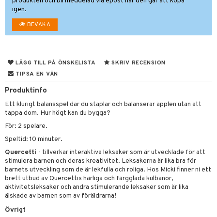
ons Åberg
produkten och bli meddelad via epost när den går att köpa
igen.
leich-Wild Life
ktillbehör
i Villa Villerkulla
ndkår
blarna
anicals
us
BEVAKA
 Zhu Pets
by's Dollhouse
is
mse
tnite
 & Köksredskap
r
py Friends
g
tman
GO Bluey
dning
bil
LÄGG TILL PÅ ÖNSKELISTA
SKRIV RECENSION
.L.
libompa
O City
tyrt
TIPSA EN VÄN
gtoys
s
O Classic
saker
Produktinfo
ens Barn
ney
O Creator
o
uslek
Ett klurigt balansspel där du staplar och balanserar äpplen utan att
tappa dom. Hur högt kan du bygga?
ållan
ney Prinsessor
GO Disney
badabado
andlek
För: 2 spelare.
ffi Love
l
O Disney Princess
ki
mhus-leksaker
Speltid: 10 minuter.
zen
GO DUPLO
mhus-spel
Quercetti
- tillverkar interaktiva leksaker som är utvecklade för att
stimulera barnen och deras kreativitet. Leksakerna är lika bra för
ta Gris
O Friends
barnets utveckling som de är lekfulla och roliga. Hos Micki finner ni ett
brett utbud av Quercettis härliga och färgglada kulbanor,
ry Potter
O Minecraft
aktivitetsleksaker och andra stimulerande leksaker som är lika
älskade av barnen som av föräldrarna!
lo Kitty
GO Ninjago
Övrigt
.L.
GO Speed Champions