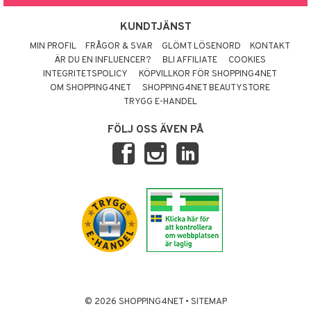
KUNDTJÄNST
MIN PROFIL
FRÅGOR & SVAR
GLÖMT LÖSENORD
KONTAKT
ÄR DU EN INFLUENCER?
BLI AFFILIATE
COOKIES
INTEGRITETSPOLICY
KÖPVILLKOR FÖR SHOPPING4NET
OM SHOPPING4NET
SHOPPING4NET BEAUTYSTORE
TRYGG E-HANDEL
FÖLJ OSS ÄVEN PÅ
© 2026 SHOPPING4NET
•
SITEMAP