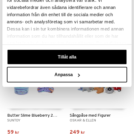
för sociala medier och analysera vår trafik. Vi
vidarebefordrar även sådana identifierare och annan
information från din enhet till de sociala medier och
Butter Slime Strawberry 2-Tone
Bamse Magnetbokstäver & Figurer
SUNTOY
BAMSE
annons- och analysföretag som vi samarbetar med.
Dessa kan i sin tur kombinera informationen med annan
59
149
kr
kr
information som du har tillhandahållit eller som de har
samlat in när du har använt deras tjänster. Du godkänner
våra cookies vid fortsatt användande av vår webbplats.
Tillåt alla
Anpassa
Butter Slime Blueberry 2-Tone
Sångpåse med Figurer
SUNTOY
OSKAR & ELLEN
59
249
kr
kr