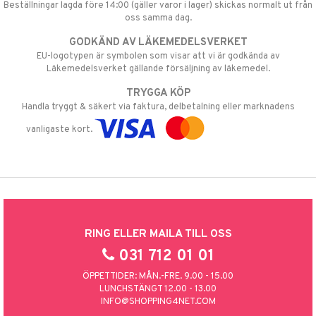
Beställningar lagda före 14:00 (gäller varor i lager) skickas normalt ut från
oss samma dag.
GODKÄND AV LÄKEMEDELSVERKET
EU-logotypen är symbolen som visar att vi är godkända av
Läkemedelsverket gällande försäljning av läkemedel.
TRYGGA KÖP
Handla tryggt & säkert via faktura, delbetalning eller marknadens
vanligaste kort.
RING ELLER MAILA TILL OSS
031 712 01 01
ÖPPETTIDER: MÅN.-FRE. 9.00 - 15.00
LUNCHSTÄNGT 12.00 - 13.00
INFO@SHOPPING4NET.COM