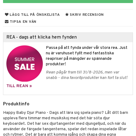
ons Åberg
leich-Wild Life
ktillbehör
i Villa Villerkulla
ndkår
blarna
anicals
us
LÄGG TILL PÅ ÖNSKELISTA
SKRIV RECENSION
 Zhu Pets
by's Dollhouse
is
mse
tnite
 & Köksredskap
r
TIPSA EN VÄN
py Friends
g
tman
GO Bluey
dning
bil
REA - dags att klicka hem fynden
.L.
libompa
O City
tyrt
Passa på att fynda under vår stora rea. Just
gtoys
s
O Classic
nu är varuhuset fyllt med fantastiska
saker
reapriser på mängder av spännande
ens Barn
ney
O Creator
o
uslek
produkter!
ållan
Rean pågår fram till 31/8-2026, men var
ney Prinsessor
GO Disney
badabado
andlek
snabb - dina favoritprodukter kan fort ta slut!
ffi Love
l
O Disney Princess
ki
mhus-leksaker
TILL REAN »
zen
GO DUPLO
mhus-spel
ta Gris
Produktinfo
O Friends
Happy Baby Djur Piano - Dags att lära sig spela piano? Låt ditt barn
ry Potter
O Minecraft
uppleva flera timmar med musikskoj med det här söta djur
keyboardet. Det har sex djurtangenter med djungelljud, och när du
lo Kitty
GO Ninjago
använder de färgade tangenterna, spelar det redan inspelade låtar
och rytmer. Det är bara att komma igång och skapa dina egna
.L.
GO Speed Champions