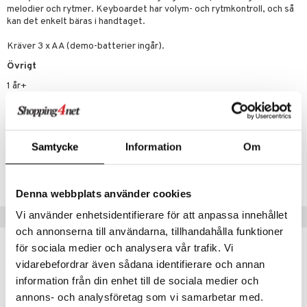
melodier och rytmer. Keyboardet har volym- och rytmkontroll, och så
mma Mu
GO Spidey
kan det enkelt bäras i handtaget.
le
O Super Heroes
Kräver 3 x AA (demo-batterier ingår).
Övrigt
min
ic
1 år+
Little Pony
 Patrol
Artikelnr
tson & Findus
TAT65-1-XX
Samtycke
Information
Om
pi Långstrump
Lägsta pris senaste 30 dagarna: 249 kr
kemon
Denna webbplats använder cookies
amashjältarna
Vi använder enhetsidentifierare för att anpassa innehållet
Tips till dig
och annonserna till användarna, tillhandahålla funktioner
ållan
för sociala medier och analysera vår trafik. Vi
derman
vidarebefordrar även sådana identifierare och annan
er Mario
information från din enhet till de sociala medier och
annons- och analysföretag som vi samarbetar med.