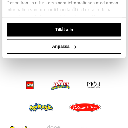
Dessa kan i sin tur kombinera informationen med annan
information som du har tillhandahållit eller som de har
samlat in när du har använt deras tjänster. Du godkänner
våra cookies vid fortsatt användande av vår webbplats.
Tillåt alla
GP Batteries AA, 1.5V, 4-pack
GP BATTERIES
Anpassa
39
kr