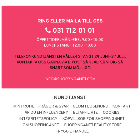
RING ELLER MAILA TILL OSS
031 712 01 01
ÖPPETTIDER: MÅN.-FRE. 9.00 - 15.00
LUNCHSTÄNGT 12.00 - 13.00
TELEFONKUNDTJÄNSTEN HÅLLER STÄNGT 29 JUNI–27 JULI.
KONTAKTA OSS GÄRNA VIA E-POST SÅ HJÄLPER VI DIG SÅ
SNART SOM MÖJLIGT.
INFO@SHOPPING4NET.COM
KUNDTJÄNST
MIN PROFIL
FRÅGOR & SVAR
GLÖMT LÖSENORD
KONTAKT
ÄR DU EN INFLUENCER?
BLI AFFILIATE
COOKIES
INTEGRITETSPOLICY
KÖPVILLKOR FÖR SHOPPING4NET
OM SHOPPING4NET
SHOPPING4NET BEAUTYSTORE
TRYGG E-HANDEL