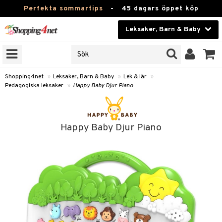
Perfekta sommartips
-
45 dagars öppet köp
Leksaker, Barn & Baby
RKEN
Skönhet
JER
ODUKTER
Kontaktlinser
Shopping4net
»
Leksaker, Barn & Baby
»
Lek & lär
»
Pedagogiska leksaker
»
Happy Baby Djur Piano
TKORT
Hälsokost
Apotek
arn
Happy Baby Djur Piano
er
oarer
Fitness
 håret
et
oarer
Hem & Inredning
tar & Mössor
bygym
sar & Solhattar
der & UV-kläder
ker
Leksaker, Barn & Baby
igt
ysitters
nservis
kar & Handdukar
ngar
är
ment
Varumärken
nböcker
 & Skallra
lappar
nstillbehör
elar
öcker
ngsspel
Kampanjer
ycken
iler
lådor & Matförvaring
gings
d/Mamma
lar
tböcker
ment