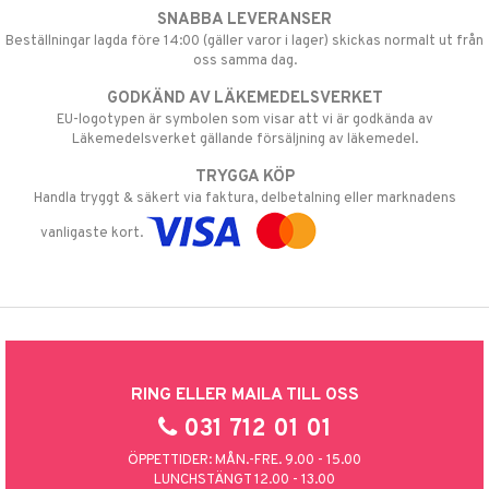
SNABBA LEVERANSER
Beställningar lagda före 14:00 (gäller varor i lager) skickas normalt ut från
oss samma dag.
GODKÄND AV LÄKEMEDELSVERKET
EU-logotypen är symbolen som visar att vi är godkända av
Läkemedelsverket gällande försäljning av läkemedel.
TRYGGA KÖP
Handla tryggt & säkert via faktura, delbetalning eller marknadens
vanligaste kort.
RING ELLER MAILA TILL OSS
031 712 01 01
ÖPPETTIDER: MÅN.-FRE. 9.00 - 15.00
LUNCHSTÄNGT 12.00 - 13.00