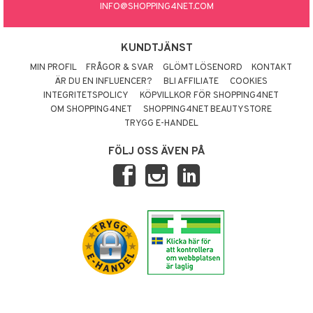
INFO@SHOPPING4NET.COM
KUNDTJÄNST
MIN PROFIL
FRÅGOR & SVAR
GLÖMT LÖSENORD
KONTAKT
ÄR DU EN INFLUENCER?
BLI AFFILIATE
COOKIES
INTEGRITETSPOLICY
KÖPVILLKOR FÖR SHOPPING4NET
OM SHOPPING4NET
SHOPPING4NET BEAUTYSTORE
TRYGG E-HANDEL
FÖLJ OSS ÄVEN PÅ