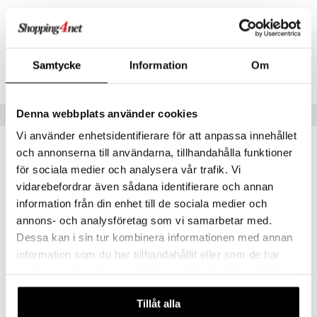
0 månader+
mma Mu
GO Spidey
le
O Super Heroes
Artikelnr
Samtycke
Information
Om
min
ic
TCM06-1-XX
Little Pony
Denna webbplats använder cookies
Tips till dig
 Patrol
Vi använder enhetsidentifierare för att anpassa innehållet
tson & Findus
och annonserna till användarna, tillhandahålla funktioner
pi Långstrump
för sociala medier och analysera vår trafik. Vi
vidarebefordrar även sådana identifierare och annan
kemon
information från din enhet till de sociala medier och
amashjältarna
annons- och analysföretag som vi samarbetar med.
Dessa kan i sin tur kombinera informationen med annan
ållan
information som du har tillhandahållit eller som de har
derman
samlat in när du har använt deras tjänster. Du godkänner
er Mario
våra cookies vid fortsatt användande av vår webbplats.
Clementoni Baby Dragon Interactive Plush
Soft Clemmy Car
Tillåt alla
CLEMENTONI BABY
CLEMENTONI BABY