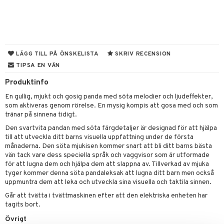
ons Åberg
leich-Wild Life
ktillbehör
i Villa Villerkulla
ndkår
blarna
anicals
us
 Zhu Pets
by's Dollhouse
is
mse
tnite
 & Köksredskap
r
py Friends
g
tman
GO Bluey
dning
bil
LÄGG TILL PÅ ÖNSKELISTA
SKRIV RECENSION
TIPSA EN VÄN
.L.
libompa
O City
tyrt
Produktinfo
gtoys
s
O Classic
saker
En gullig, mjukt och gosig panda med söta melodier och ljudeffekter,
ens Barn
ney
O Creator
o
uslek
som aktiveras genom rörelse. En mysig kompis att gosa med och som
tränar på sinnena tidigt.
ållan
ney Prinsessor
GO Disney
badabado
andlek
Den svartvita pandan med söta färgdetaljer är designad för att hjälpa
ffi Love
l
O Disney Princess
till att utveckla ditt barns visuella uppfattning under de första
ki
mhus-leksaker
månaderna. Den söta mjukisen kommer snart att bli ditt barns bästa
zen
GO DUPLO
vän tack vare dess speciella språk och vaggvisor som är utformade
mhus-spel
för att lugna dem och hjälpa dem att slappna av. Tillverkad av mjuka
ta Gris
O Friends
tyger kommer denna söta pandaleksak att lugna ditt barn men också
uppmuntra dem att leka och utveckla sina visuella och taktila sinnen.
ry Potter
O Minecraft
Går att tvätta i tvättmaskinen efter att den elektriska enheten har
tagits bort.
lo Kitty
GO Ninjago
Övrigt
.L.
GO Speed Champions