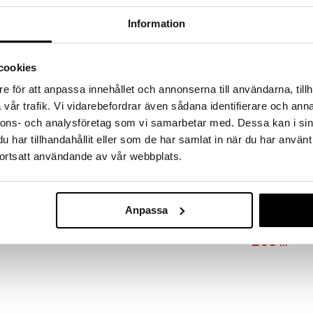
SKRIV RECENSION
TIPSA EN VÄN
Information
örningsvärlden med denna fina stickersbok från Ylvi
da och skapa färggladaoch levande bilder.
cookies
v och 11 ark med klistermärken. Boken är lätt att ta
e för att anpassa innehållet och annonserna till användarna, tillh
långtråkigt på långa bil-, tåg- eller flygresor när du
vår trafik. Vi vidarebefordrar även sådana identifierare och anna
nnons- och analysföretag som vi samarbetar med. Dessa kan i sin
har tillhandahållit eller som de har samlat in när du har använt
ortsatt användande av vår webbplats.
Ylvi DIY Pärls
Anpassa
YLVI
238
kr