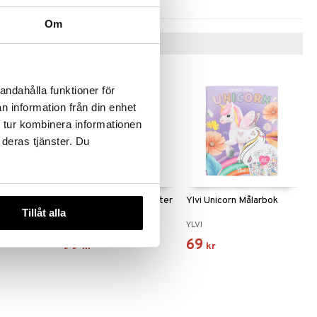
Om
Tips till dig
andahålla funktioner för
n information från din enhet
 tur kombinera informationen
 deras tjänster. Du
et
Ylvi Målarbok m. paljetter
Ylvi Unicorn Målarbok
Tillåt alla
YLVI
YLVI
99
69
kr
kr