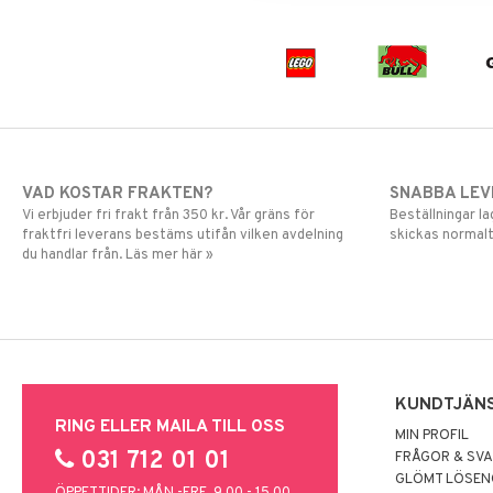
Skrållan
Spiderman
Super Mario
VAD KOSTAR FRAKTEN?
SNABBA LE
Vi erbjuder fri frakt från 350 kr. Vår gräns för
Beställningar la
fraktfri leverans bestäms utifån vilken avdelning
skickas normalt
du handlar från. Läs mer här »
KUNDTJÄN
RING ELLER MAILA TILL OSS
MIN PROFIL
031 712 01 01
FRÅGOR & SV
GLÖMT LÖSE