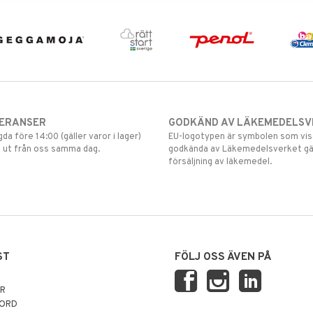
VERANSER
GODKÄND AV LÄKEMEDELSV
gda före 14:00 (gäller varor i lager)
EU-logotypen är symbolen som visar
 ut från oss samma dag.
godkända av Läkemedelsverket gä
försäljning av läkemedel.
ST
FÖLJ OSS ÄVEN PÅ
AR
NORD