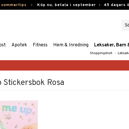
 sommartips
-
Köp nu, betala i september -
45 dagars 
ost
Apotek
Fitness
Hem & Inredning
Leksaker, Barn 
Shopping4net
»
Leksak
p Stickersbok Rosa