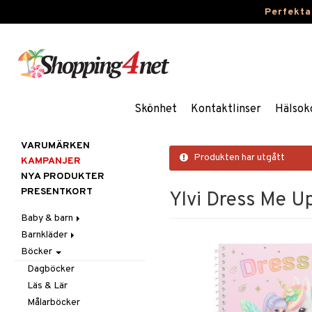
Perfekta
Skönhet
Kontaktlinser
Hälsok
VARUMÄRKEN
Produkten har utgått
KAMPANJER
NYA PRODUKTER
PRESENTKORT
Ylvi Dress Me U
Baby & barn
Barnkläder
Accessoarer
Böcker
Aktivitet
Accessoarer
För håret
Äta
Badkläder & UV-kläder
Hattar & Mössor
Babygym
Kepsar & Solhattar
Dagböcker
Badrockar & Handdukar
Klänningar
Övrigt
Babysitters
Barnservis
Läs & Lär
Barnvagnstillbehör
Nederdelar
Plånböcker
Bit & Skallra
Haklappar
Målarböcker