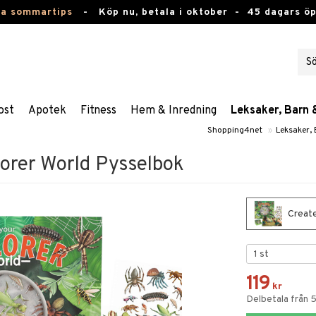
ta sommartips
-
Köp nu, betala i oktober -
45 dagars ö
ost
Apotek
Fitness
Hem & Inredning
Leksaker, Barn 
Shopping4net
»
Leksaker,
lorer World Pysselbok
Create
119
kr
Delbetala från 