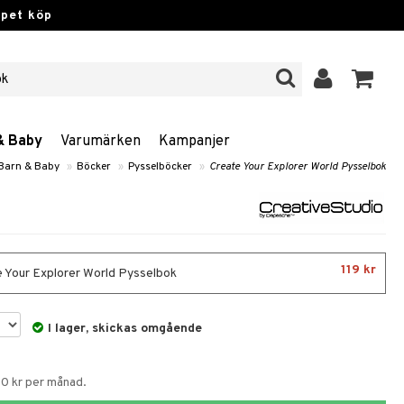
ppet köp
& Baby
Varumärken
Kampanjer
 Barn & Baby
»
Böcker
»
Pysselböcker
»
Create Your Explorer World Pysselbok
119 kr
 Your Explorer World Pysselbok
I lager, skickas omgående
50 kr per månad.