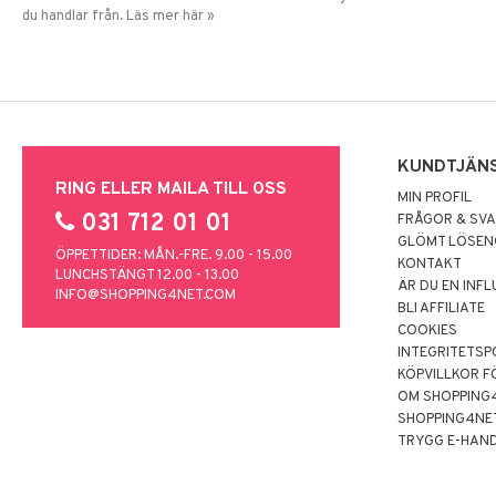
du handlar från. Läs mer här »
KUNDTJÄN
RING ELLER MAILA TILL OSS
MIN PROFIL
031 712 01 01
FRÅGOR & SV
GLÖMT LÖSE
ÖPPETTIDER: MÅN.-FRE. 9.00 - 15.00
KONTAKT
LUNCHSTÄNGT 12.00 - 13.00
ÄR DU EN INF
INFO@SHOPPING4NET.COM
BLI AFFILIATE
COOKIES
INTEGRITETSP
KÖPVILLKOR F
OM SHOPPING
SHOPPING4NE
TRYGG E-HAN