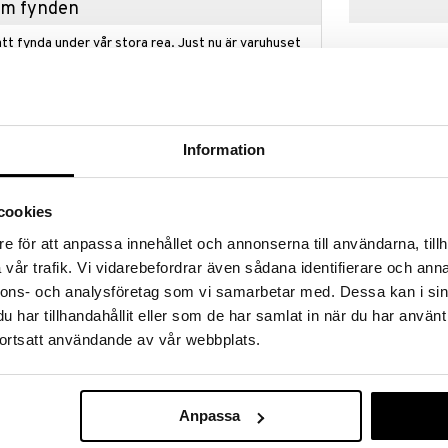
hem fynden
tt fynda under vår stora rea. Just nu är varuhuset
fantastiska reapriser på mängder av spännande
!
 fram till 31/8-2026, men var snabb - dina
ukter kan fort ta slut!
Information
N »
cookies
Create Your A
ickersbok utforskar insekternas fantastiska värld.
e för att anpassa innehållet och annonserna till användarna, tillh
Pysselbok
CREATIVE STUD
ra bilder från insekters naturliga miljöer, samt 4 ark
vår trafik. Vi vidarebefordrar även sådana identifierare och anna
ma som kan placeras på de motsvarande sidorna i
79
nnons- och analysföretag som vi samarbetar med. Dessa kan i sin
kr
form av ett förstoringsglas på omslaget ger dig
har tillhandahållit eller som de har samlat in när du har använt
rmärkena utan att öppna boken. Ger många timmar av
oriken, kreativiteten och fantasin.
ortsatt användande av vår webbplats.
Anpassa