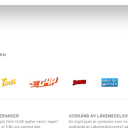
9 kr
VERANSER
GODKÄND AV LÄKEMEDELSV
gda före 14:00 (gäller varor i lager)
EU-logotypen är symbolen som visar
 ut från oss samma dag.
godkända av Läkemedelsverket gä