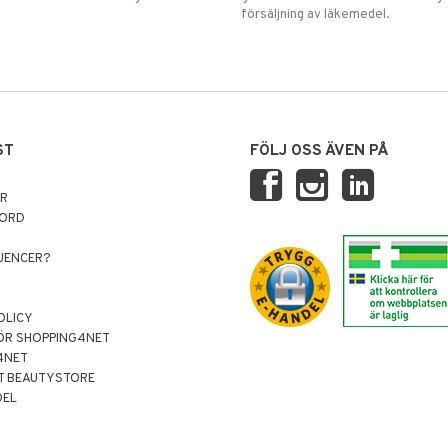
försäljning av läkemedel.
ST
FÖLJ OSS ÄVEN PÅ
AR
NORD
LUENCER?
OLICY
ÖR SHOPPING4NET
4NET
T BEAUTYSTORE
DEL