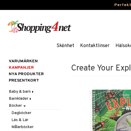
Perfek
Skönhet
Kontaktlinser
Hälsok
VARUMÄRKEN
Create Your Exp
KAMPANJER
NYA PRODUKTER
PRESENTKORT
Baby & barn
Barnkläder
Accessoarer
Böcker
Aktivitet
Accessoarer
För håret
Äta
Badkläder & UV-kläder
Hattar & Mössor
Babygym
Kepsar & Solhattar
Dagböcker
Badrockar & Handdukar
Klänningar
Övrigt
Babysitters
Barnservis
Läs & Lär
Barnvagnstillbehör
Nederdelar
Plånböcker
Bit & Skallra
Haklappar
Målarböcker