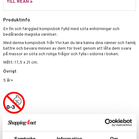
TILL REAN »
.L.
GO Speed Champions
Produktinfo
mma Mu
GO Spidey
En fin och färgglad kompisbok fylld med söta enhörningar och
le
O Super Heroes
bedårande magiska varelser.
min
ic
Med denna kompisbok från Ylvi kan du lära känna dina vänner och familj
bättre och bevara minnen av dem för livet genom att låta dem svara
Little Pony
på massor av söta och roliga frågor och fylla i sidorna i boken.
Mått: 17,5 x 21 cm.
 Patrol
Övrigt
tson & Findus
5 år+
pi Långstrump
kemon
amashjältarna
ållan
Artikelnr
derman
TTT68-1-XX
er Mario
Samtycke
Information
Om