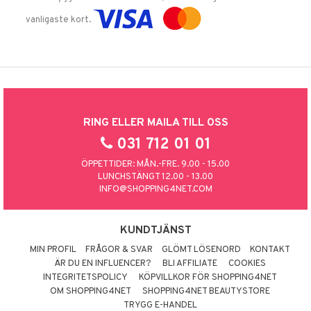
vanligaste kort.
RING ELLER MAILA TILL OSS
031 712 01 01
ÖPPETTIDER: MÅN.-FRE. 9.00 - 15.00
LUNCHSTÄNGT 12.00 - 13.00
INFO@SHOPPING4NET.COM
KUNDTJÄNST
MIN PROFIL
FRÅGOR & SVAR
GLÖMT LÖSENORD
KONTAKT
ÄR DU EN INFLUENCER?
BLI AFFILIATE
COOKIES
INTEGRITETSPOLICY
KÖPVILLKOR FÖR SHOPPING4NET
OM SHOPPING4NET
SHOPPING4NET BEAUTYSTORE
TRYGG E-HANDEL