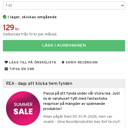
ar
figurer
leich - Hästar
ney Prinsessor
pi Hoppetossa
banor
ons Åberg
I lager, skickas omgående
leich-Wild Life
ktillbehör
i Villa Villerkulla
ndkår
blarna
anicals
us
129
 Zhu Pets
by's Dollhouse
is
kr
mse
tnite
 & Köksredskap
r
Delbetala från 51 kr per månad.
py Friends
g
tman
GO Bluey
dning
bil
LÄGG I KUNDVAGNEN
.L.
libompa
O City
tyrt
gtoys
s
O Classic
saker
LÄGG TILL PÅ ÖNSKELISTA
SKRIV RECENSION
ens Barn
ney
O Creator
TIPSA EN VÄN
o
uslek
ållan
ney Prinsessor
GO Disney
badabado
andlek
REA - dags att klicka hem fynden
ffi Love
l
O Disney Princess
ki
mhus-leksaker
Passa på att fynda under vår stora rea. Just
zen
GO DUPLO
nu är varuhuset fyllt med fantastiska
mhus-spel
reapriser på mängder av spännande
ta Gris
O Friends
produkter!
Rean pågår fram till 31/8-2026, men var
ry Potter
O Minecraft
snabb - dina favoritprodukter kan fort ta slut!
lo Kitty
GO Ninjago