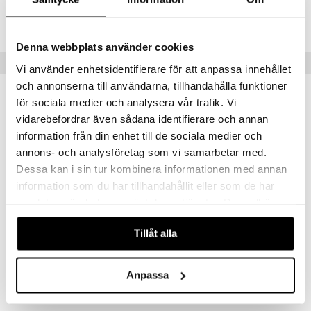
Lägsta pris senaste 30 dagarna: 129 kr
Denna webbplats använder cookies
Tips till dig
Vi använder enhetsidentifierare för att anpassa innehållet
och annonserna till användarna, tillhandahålla funktioner
för sociala medier och analysera vår trafik. Vi
vidarebefordrar även sådana identifierare och annan
information från din enhet till de sociala medier och
annons- och analysföretag som vi samarbetar med.
Dessa kan i sin tur kombinera informationen med annan
information som du har tillhandahållit eller som de har
samlat in när du har använt deras tjänster. Du godkänner
våra cookies vid fortsatt användande av vår webbplats.
Tillåt alla
TOPModel Kompisbok
Ylvi Blyertspennor m. sudd 5-p
TOPMODEL
YLVI
Anpassa
129
149
kr
kr