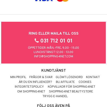
RING ELLER MAILA TILL OSS
031 712 01 01
ÖPPETTIDER: MÅN.-FRE. 9.00 - 15.00
LUNCHSTÄNGT 12.00 - 13.00
INFO@SHOPPING4NET.COM
KUNDTJÄNST
MIN PROFIL
FRÅGOR & SVAR
GLÖMT LÖSENORD
KONTAKT
ÄR DU EN INFLUENCER?
BLI AFFILIATE
COOKIES
INTEGRITETSPOLICY
KÖPVILLKOR FÖR SHOPPING4NET
OM SHOPPING4NET
SHOPPING4NET BEAUTYSTORE
TRYGG E-HANDEL
FÖLJ OSS ÄVEN PÅ