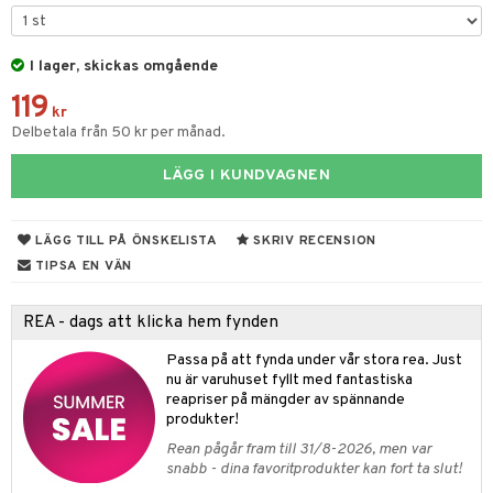
ar
figurer
leich - Hästar
ney Prinsessor
pi Hoppetossa
banor
ons Åberg
I lager, skickas omgående
leich-Wild Life
ktillbehör
i Villa Villerkulla
ndkår
blarna
anicals
us
119
 Zhu Pets
by's Dollhouse
is
kr
mse
tnite
 & Köksredskap
r
Delbetala från 50 kr per månad.
py Friends
g
tman
GO Bluey
dning
bil
LÄGG I KUNDVAGNEN
.L.
libompa
O City
tyrt
gtoys
s
O Classic
saker
LÄGG TILL PÅ ÖNSKELISTA
SKRIV RECENSION
ens Barn
ney
O Creator
TIPSA EN VÄN
o
uslek
ållan
ney Prinsessor
GO Disney
badabado
andlek
REA - dags att klicka hem fynden
ffi Love
l
O Disney Princess
ki
mhus-leksaker
Passa på att fynda under vår stora rea. Just
zen
GO DUPLO
nu är varuhuset fyllt med fantastiska
mhus-spel
reapriser på mängder av spännande
ta Gris
O Friends
produkter!
Rean pågår fram till 31/8-2026, men var
ry Potter
O Minecraft
snabb - dina favoritprodukter kan fort ta slut!
lo Kitty
GO Ninjago