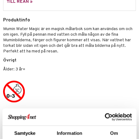
TILL REAN »
.L.
GO Speed Champions
Produktinfo
mma Mu
GO Spidey
Mumin Water Magic är en magisk målarbok som kan användas om och
le
O Super Heroes
om igen. Fyll på pennan med vatten och måla någon av de fina
Muminbilderna, färger och figurer kommer att visas. När vattnet har
min
ic
torkat blir sidan vit igen och det går bra att måla bilderna på nytt.
Perfekt att ha med på resan.
Little Pony
Övrigt
 Patrol
Ålder: 3 år+
tson & Findus
pi Långstrump
kemon
amashjältarna
Artikelnr
ållan
TAR23-1-XX
derman
Samtycke
Information
Om
Lägsta pris senaste 30 dagarna: 119 kr
er Mario