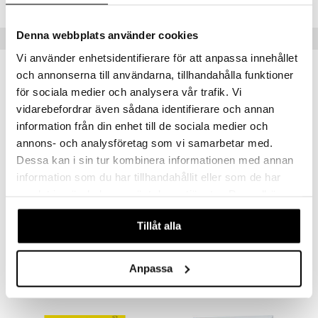
Denna webbplats använder cookies
Populära produkter
Vi använder enhetsidentifierare för att anpassa innehållet
kampanj
-20%
och annonserna till användarna, tillhandahålla funktioner
för sociala medier och analysera vår trafik. Vi
vidarebefordrar även sådana identifierare och annan
information från din enhet till de sociala medier och
annons- och analysföretag som vi samarbetar med.
Dessa kan i sin tur kombinera informationen med annan
information som du har tillhandahållit eller som de har
samlat in när du har använt deras tjänster. Du godkänner
våra cookies vid fortsatt användande av vår webbplats.
Babblarna Water Magic Set 4 bilder
Babblarna Min Första Målarbok
Tillåt alla
BABBLARNA
EGMONT KÄRNAN
64
45
79
kr
(
ord.
kr
)
kr
Anpassa