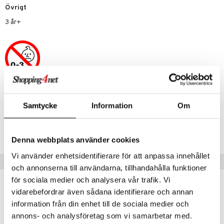
Övrigt
.L.
GO Speed Champions
3 år+
mma Mu
GO Spidey
le
O Super Heroes
min
ic
Little Pony
Artikelnr
 Patrol
Samtycke
Information
Om
TKE11-1-XX
tson & Findus
Lägsta pris senaste 30 dagarna: 45 kr
pi Långstrump
Denna webbplats använder cookies
kemon
Vi använder enhetsidentifierare för att anpassa innehållet
Tips till dig
och annonserna till användarna, tillhandahålla funktioner
amashjältarna
för sociala medier och analysera vår trafik. Vi
ållan
vidarebefordrar även sådana identifierare och annan
information från din enhet till de sociala medier och
derman
annons- och analysföretag som vi samarbetar med.
er Mario