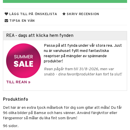
ar
figurer
leich - Hästar
ney Prinsessor
pi Hoppetossa
banor
ons Åberg
LÄGG TILL PÅ ÖNSKELISTA
SKRIV RECENSION
leich-Wild Life
ktillbehör
i Villa Villerkulla
ndkår
blarna
anicals
us
TIPSA EN VÄN
 Zhu Pets
by's Dollhouse
is
mse
tnite
 & Köksredskap
r
REA - dags att klicka hem fynden
py Friends
g
tman
GO Bluey
dning
bil
Passa på att fynda under vår stora rea. Just
.L.
libompa
O City
nu är varuhuset fyllt med fantastiska
tyrt
reapriser på mängder av spännande
gtoys
s
O Classic
saker
produkter!
ens Barn
Rean pågår fram till 31/8-2026, men var
ney
O Creator
o
uslek
snabb - dina favoritprodukter kan fort ta slut!
ållan
ney Prinsessor
GO Disney
badabado
andlek
TILL REAN »
ffi Love
l
O Disney Princess
ki
mhus-leksaker
Produktinfo
zen
GO DUPLO
mhus-spel
Det här är en extra tjock målarbok för dig som gillar att måla! Du får
ta Gris
O Friends
96 olika bilder på Bamse och hans vänner. Använd färgkritor eller
färgpennor så målar du lika fint som Brum!
ry Potter
O Minecraft
96 sidor.
lo Kitty
GO Ninjago