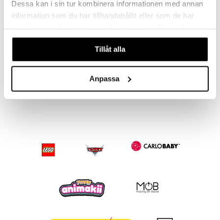
Dessa kan i sin tur kombinera informationen med annan
information som du har tillhandahållit eller som de har
samlat in när du har använt deras tjänster. Du godkänner
våra cookies vid fortsatt användande av vår webbplats.
Tillåt alla
Bamse Duoträfärgpennor
Bamse Träfärgpennor
EGMONT KÄRNAN
EGMONT KÄRNAN
Anpassa
65
55
kr
kr