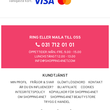
vanligaste kort.
RING ELLER MAILA TILL OSS
031 712 01 01
ÖPPETTIDER: MÅN.-FRE. 9.00 - 15.00
LUNCHSTÄNGT 12.00 - 13.00
INFO@SHOPPING4NET.COM
KUNDTJÄNST
MIN PROFIL
FRÅGOR & SVAR
GLÖMT LÖSENORD
KONTAKT
ÄR DU EN INFLUENCER?
BLI AFFILIATE
COOKIES
INTEGRITETSPOLICY
KÖPVILLKOR FÖR SHOPPING4NET
OM SHOPPING4NET
SHOPPING4NET BEAUTYSTORE
TRYGG E-HANDEL