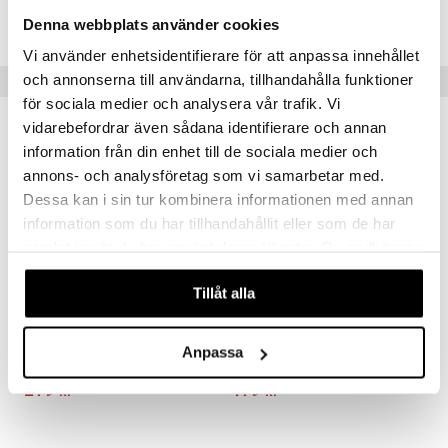
Lägsta pris senaste 30 dagarna: 279 kr
Denna webbplats använder cookies
Vi använder enhetsidentifierare för att anpassa innehållet
och annonserna till användarna, tillhandahålla funktioner
Populära produkter
för sociala medier och analysera vår trafik. Vi
vidarebefordrar även sådana identifierare och annan
information från din enhet till de sociala medier och
annons- och analysföretag som vi samarbetar med.
Dessa kan i sin tur kombinera informationen med annan
information som du har tillhandahållit eller som de har
samlat in när du har använt deras tjänster. Du godkänner
våra cookies vid fortsatt användande av vår webbplats.
Tillåt alla
TOPModel Dagbok m. kod och musik LEOHEART
Miss Melody Dagbok m. hjärtlås
Anpassa
TOPMODEL
MISS MELODY
279
179
kr
kr