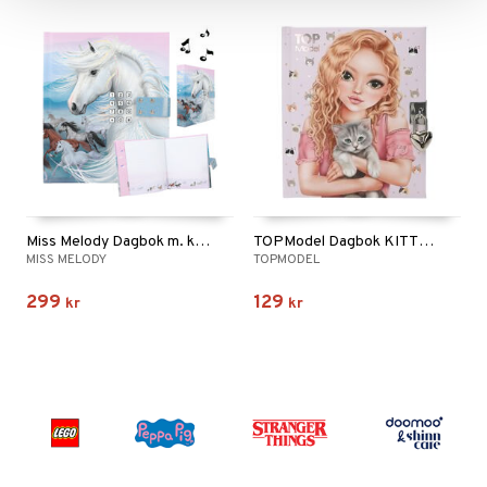
Miss Melody Dagbok m. kod & musik
TOPModel Dagbok KITTY & DOGGY, katt
MISS MELODY
TOPMODEL
299
129
kr
kr