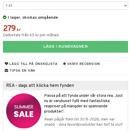
ar
figurer
leich - Hästar
ney Prinsessor
pi Hoppetossa
banor
ons Åberg
I lager, skickas omgående
leich-Wild Life
ktillbehör
i Villa Villerkulla
ndkår
blarna
anicals
us
279
 Zhu Pets
by's Dollhouse
is
kr
mse
tnite
 & Köksredskap
r
Delbetala från 65 kr per månad.
py Friends
g
tman
GO Bluey
dning
bil
LÄGG I KUNDVAGNEN
.L.
libompa
O City
tyrt
gtoys
s
O Classic
saker
LÄGG TILL PÅ ÖNSKELISTA
SKRIV RECENSION
ens Barn
ney
O Creator
TIPSA EN VÄN
o
uslek
ållan
ney Prinsessor
GO Disney
badabado
andlek
REA - dags att klicka hem fynden
ffi Love
l
O Disney Princess
ki
mhus-leksaker
Passa på att fynda under vår stora rea. Just
zen
GO DUPLO
nu är varuhuset fyllt med fantastiska
mhus-spel
reapriser på mängder av spännande
ta Gris
O Friends
produkter!
Rean pågår fram till 31/8-2026, men var
ry Potter
O Minecraft
snabb - dina favoritprodukter kan fort ta slut!
lo Kitty
GO Ninjago