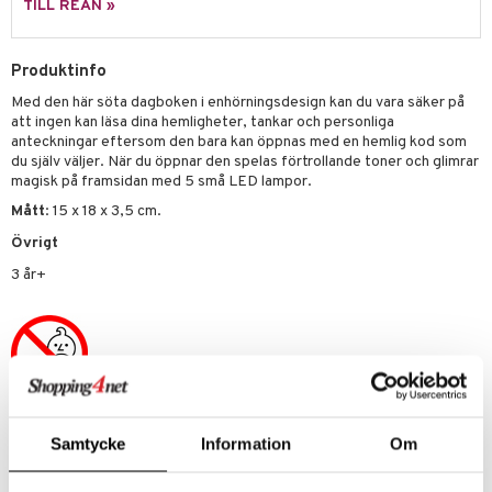
TILL REAN »
.L.
GO Speed Champions
Produktinfo
mma Mu
GO Spidey
Med den här söta dagboken i enhörningsdesign kan du vara säker på
le
O Super Heroes
att ingen kan läsa dina hemligheter, tankar och personliga
anteckningar eftersom den bara kan öppnas med en hemlig kod som
min
ic
du själv väljer. När du öppnar den spelas förtrollande toner och glimrar
magisk på framsidan med 5 små LED lampor.
Little Pony
Mått
: 15 x 18 x 3,5 cm.
 Patrol
Övrigt
tson & Findus
3 år+
pi Långstrump
kemon
amashjältarna
ållan
Artikelnr
Samtycke
Information
Om
derman
TYL09-1-XX
er Mario