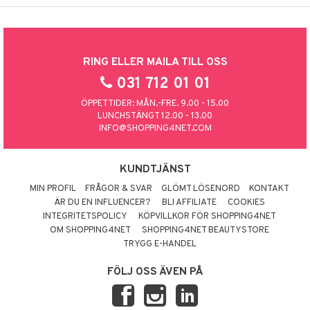
RING ELLER MAILA TILL OSS
031 712 01 01
ÖPPETTIDER: MÅN.-FRE. 9.00 - 15.00
LUNCHSTÄNGT 12.00 - 13.00
INFO@SHOPPING4NET.COM
KUNDTJÄNST
MIN PROFIL
FRÅGOR & SVAR
GLÖMT LÖSENORD
KONTAKT
ÄR DU EN INFLUENCER?
BLI AFFILIATE
COOKIES
INTEGRITETSPOLICY
KÖPVILLKOR FÖR SHOPPING4NET
OM SHOPPING4NET
SHOPPING4NET BEAUTYSTORE
TRYGG E-HANDEL
FÖLJ OSS ÄVEN PÅ