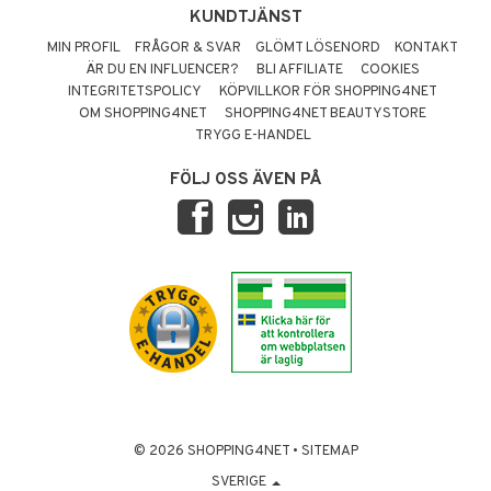
KUNDTJÄNST
MIN PROFIL
FRÅGOR & SVAR
GLÖMT LÖSENORD
KONTAKT
ÄR DU EN INFLUENCER?
BLI AFFILIATE
COOKIES
INTEGRITETSPOLICY
KÖPVILLKOR FÖR SHOPPING4NET
OM SHOPPING4NET
SHOPPING4NET BEAUTYSTORE
TRYGG E-HANDEL
FÖLJ OSS ÄVEN PÅ
© 2026 SHOPPING4NET
•
SITEMAP
SVERIGE