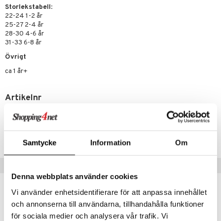
Storlekstabell
:
ållan
22-24 1-2 år
25-27 2-4 år
derman
28-30 4-6 år
31-33 6-8 år
er Mario
Övrigt
ca 1 år+
Artikelnr
TGG63-1-223
Lägsta pris senaste 30 dagarna: 149 kr
Samtycke
Information
Om
Tips till dig
Denna webbplats använder cookies
Vi använder enhetsidentifierare för att anpassa innehållet
och annonserna till användarna, tillhandahålla funktioner
för sociala medier och analysera vår trafik. Vi