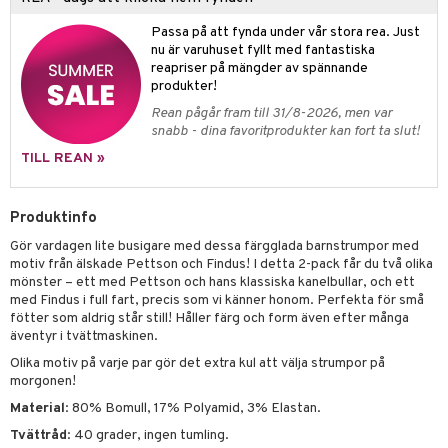
zen
GO DUPLO
mhus-spel
Passa på att fynda under vår stora rea. Just
ta Gris
O Friends
nu är varuhuset fyllt med fantastiska
ry Potter
reapriser på mängder av spännande
O Minecraft
produkter!
lo Kitty
GO Ninjago
Rean pågår fram till 31/8-2026, men var
snabb - dina favoritprodukter kan fort ta slut!
.L.
GO Speed Champions
TILL REAN »
mma Mu
GO Spidey
le
O Super Heroes
Produktinfo
min
ic
Gör vardagen lite busigare med dessa färgglada barnstrumpor med
motiv från älskade Pettson och Findus! I detta 2-pack får du två olika
Little Pony
mönster – ett med Pettson och hans klassiska kanelbullar, och ett
med Findus i full fart, precis som vi känner honom. Perfekta för små
 Patrol
fötter som aldrig står still! Håller färg och form även efter många
äventyr i tvättmaskinen.
tson & Findus
Olika motiv på varje par gör det extra kul att välja strumpor på
pi Långstrump
morgonen!
Material
: 80% Bomull, 17% Polyamid, 3% Elastan.
kemon
Tvättråd
: 40 grader, ingen tumling.
amashjältarna