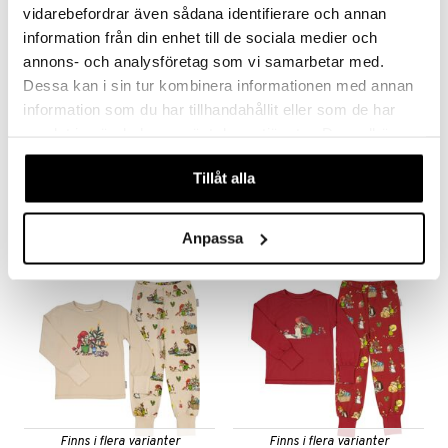
vidarebefordrar även sådana identifierare och annan
information från din enhet till de sociala medier och
annons- och analysföretag som vi samarbetar med.
Dessa kan i sin tur kombinera informationen med annan
Finns i flera varianter
Finns i flera varianter
information som du har tillhandahållit eller som de har
samlat in när du har använt deras tjänster. Du godkänner
Pyjamas Pettson & Findus Beige
Pyjamas Pettson & Findus Blå
våra cookies vid fortsatt användande av vår webbplats.
GEGGAMOJA
GEGGAMOJA
Tillåt alla
479
479
kr
kr
Anpassa
Finns i flera varianter
Finns i flera varianter