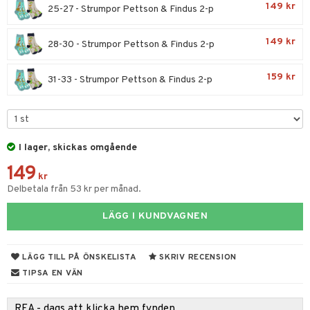
urer
ionfigurer
kåp
illbehör
Måla
149 kr
25-27 - Strumpor Pettson & Findus 2-p
elningen
gformers
 Real
y Born
ndby
n
erial
tik
149 kr
28-30 - Strumpor Pettson & Findus 2-p
ktyg
tlest Pet Shop
bie
dby Stockholm
etsfordon
star & Gungdjur
s
leich - Forntidsdjur
comelon
min
ar
figurer
159 kr
31-33 - Strumpor Pettson & Findus 2-p
leich - Hästar
ney Prinsessor
pi Hoppetossa
banor
ons Åberg
leich-Wild Life
ktillbehör
i Villa Villerkulla
ndkår
blarna
anicals
us
 Zhu Pets
by's Dollhouse
is
mse
tnite
 & Köksredskap
r
I lager, skickas omgående
py Friends
g
tman
149
GO Bluey
dning
bil
kr
.L.
Delbetala från 53 kr per månad.
libompa
O City
tyrt
gtoys
s
O Classic
LÄGG I KUNDVAGNEN
saker
ens Barn
ney
O Creator
o
uslek
LÄGG TILL PÅ ÖNSKELISTA
SKRIV RECENSION
ållan
ney Prinsessor
GO Disney
badabado
andlek
TIPSA EN VÄN
ffi Love
l
O Disney Princess
ki
mhus-leksaker
REA - dags att klicka hem fynden