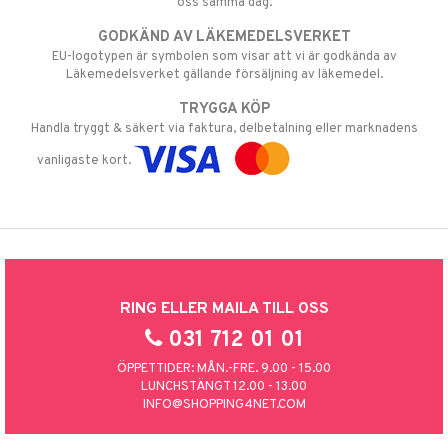
oss samma dag.
GODKÄND AV LÄKEMEDELSVERKET
EU-logotypen är symbolen som visar att vi är godkända av
Läkemedelsverket gällande försäljning av läkemedel.
TRYGGA KÖP
Handla tryggt & säkert via faktura, delbetalning eller marknadens
vanligaste kort.
RING ELLER MAILA TILL OSS
031 712 01 01
ÖPPETTIDER: MÅN.-FRE. 9.00 - 15.00
LUNCHSTÄNGT 12.00 - 13.00
INFO@SHOPPING4NET.COM