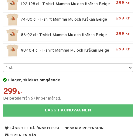
O Builder
sel
aterial
spel
299 kr
122-128 cl - T-shirt Mamma Mu och Kråkan Beige
 & svar
a gå vagnar
omag
ndgård
r
ssel
set
psspel
produkt
299 kr
74-80 cl - T-shirt Mamma Mu och Kråkan Beige
ssar
urer
ionfigurer
kåp
illbehör
Måla
elningen
gformers
 Real
y Born
ndby
n
erial
299 kr
86-92 cl - T-shirt Mamma Mu och Kråkan Beige
tik
ktyg
tlest Pet Shop
bie
dby Stockholm
etsfordon
star & Gungdjur
s
299 kr
98-104 cl - T-shirt Mamma Mu och Kråkan Beige
leich - Forntidsdjur
comelon
min
ar
figurer
leich - Hästar
ney Prinsessor
pi Hoppetossa
banor
ons Åberg
leich-Wild Life
ktillbehör
i Villa Villerkulla
ndkår
blarna
anicals
us
I lager, skickas omgående
 Zhu Pets
by's Dollhouse
is
mse
tnite
 & Köksredskap
r
299
kr
py Friends
g
tman
GO Bluey
dning
bil
Delbetala från 67 kr per månad.
.L.
libompa
O City
tyrt
LÄGG I KUNDVAGNEN
gtoys
s
O Classic
saker
ens Barn
ney
O Creator
o
uslek
LÄGG TILL PÅ ÖNSKELISTA
SKRIV RECENSION
ållan
TIPSA EN VÄN