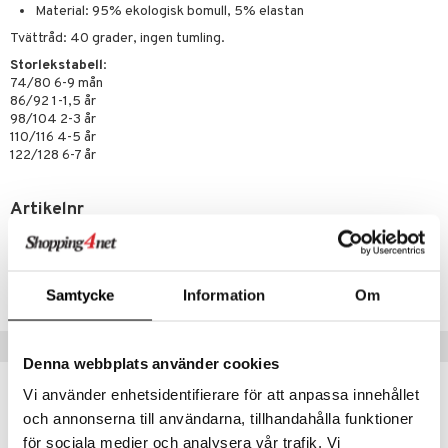
Material: 95% ekologisk bomull, 5% elastan
kemon
Tvättråd: 40 grader, ingen tumling.
Storlekstabell
:
amashjältarna
74/80 6-9 mån
ållan
86/92 1-1,5 år
98/104 2-3 år
derman
110/116 4-5 år
122/128 6-7 år
er Mario
Artikelnr
TGG80-1-1G
Lägsta pris senaste 30 dagarna: 299 kr
Samtycke
Information
Om
Tips till dig
Denna webbplats använder cookies
Vi använder enhetsidentifierare för att anpassa innehållet
och annonserna till användarna, tillhandahålla funktioner
för sociala medier och analysera vår trafik. Vi