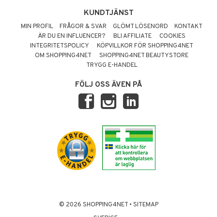
KUNDTJÄNST
MIN PROFIL
FRÅGOR & SVAR
GLÖMT LÖSENORD
KONTAKT
ÄR DU EN INFLUENCER?
BLI AFFILIATE
COOKIES
INTEGRITETSPOLICY
KÖPVILLKOR FÖR SHOPPING4NET
OM SHOPPING4NET
SHOPPING4NET BEAUTYSTORE
TRYGG E-HANDEL
FÖLJ OSS ÄVEN PÅ
© 2026 SHOPPING4NET
•
SITEMAP