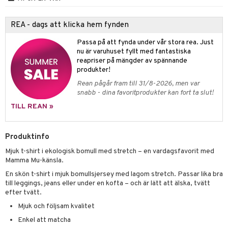
ney Prinsessor
GO Disney
badabado
andlek
ffi Love
l
O Disney Princess
ki
mhus-leksaker
REA - dags att klicka hem fynden
zen
GO DUPLO
mhus-spel
Passa på att fynda under vår stora rea. Just
nu är varuhuset fyllt med fantastiska
ta Gris
O Friends
reapriser på mängder av spännande
ry Potter
produkter!
O Minecraft
Rean pågår fram till 31/8-2026, men var
lo Kitty
GO Ninjago
snabb - dina favoritprodukter kan fort ta slut!
.L.
GO Speed Champions
TILL REAN »
mma Mu
GO Spidey
Produktinfo
le
O Super Heroes
Mjuk t-shirt i ekologisk bomull med stretch – en vardagsfavorit med
min
ic
Mamma Mu-känsla.
En skön t-shirt i mjuk bomullsjersey med lagom stretch. Passar lika bra
Little Pony
till leggings, jeans eller under en kofta – och är lätt att älska, tvätt
 Patrol
efter tvätt.
Mjuk och följsam kvalitet
tson & Findus
Enkel att matcha
pi Långstrump