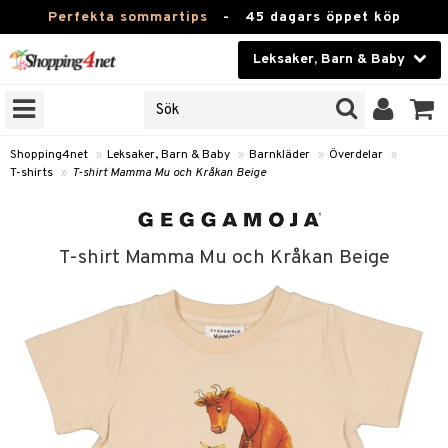
Perfekta sommartips
-
45 dagars öppet köp
Leksaker, Barn & Baby
RKEN
Skönhet
JER
ODUKTER
Kontaktlinser
Shopping4net
»
Leksaker, Barn & Baby
»
Barnkläder
»
Överdelar
»
T-shirts
»
T-shirt Mamma Mu och Kråkan Beige
TKORT
Hälsokost
Apotek
arn
T-shirt Mamma Mu och Kråkan Beige
er
oarer
Fitness
 håret
et
oarer
Hem & Inredning
tar & Mössor
bygym
sar & Solhattar
der & UV-kläder
Leksaker, Barn & Baby
igt
ysitters
nservis
kar & Handdukar
ngar
Varumärken
nböcker
 & Skallra
lappar
nstillbehör
elar
Kampanjer
ycken
iler
lådor & Matförvaring
gings
d/Mamma
lar