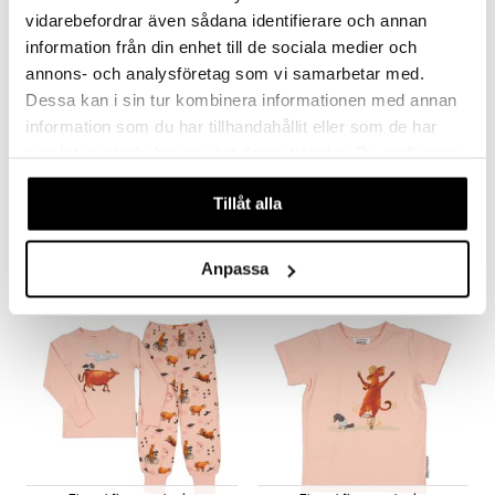
vidarebefordrar även sådana identifierare och annan
information från din enhet till de sociala medier och
annons- och analysföretag som vi samarbetar med.
Dessa kan i sin tur kombinera informationen med annan
information som du har tillhandahållit eller som de har
Finns i flera varianter
Finns i flera varianter
samlat in när du har använt deras tjänster. Du godkänner
Pyjamas Mamma Mu & Kråkan Beige
Pyjamas Mamma Mu & Kråkan Vit/Grön
våra cookies vid fortsatt användande av vår webbplats.
GEGGAMOJA
GEGGAMOJA
Tillåt alla
479
479
kr
kr
Anpassa