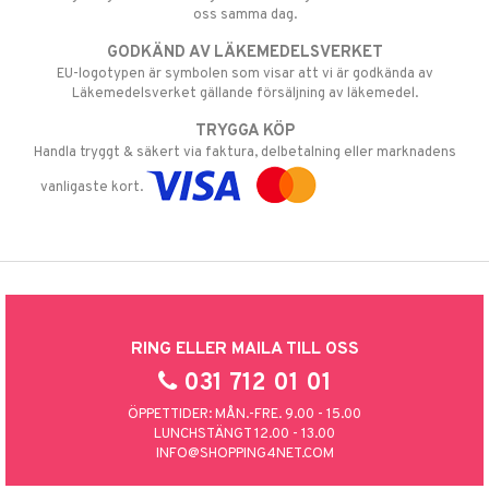
oss samma dag.
GODKÄND AV LÄKEMEDELSVERKET
EU-logotypen är symbolen som visar att vi är godkända av
Läkemedelsverket gällande försäljning av läkemedel.
TRYGGA KÖP
Handla tryggt & säkert via faktura, delbetalning eller marknadens
vanligaste kort.
RING ELLER MAILA TILL OSS
031 712 01 01
ÖPPETTIDER: MÅN.-FRE. 9.00 - 15.00
LUNCHSTÄNGT 12.00 - 13.00
INFO@SHOPPING4NET.COM