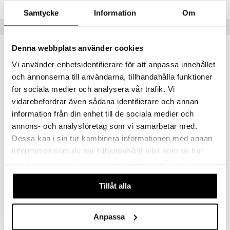
Samtycke
Information
Om
amashjältarna
Tips till dig
ållan
Denna webbplats använder cookies
derman
Vi använder enhetsidentifierare för att anpassa innehållet
er Mario
och annonserna till användarna, tillhandahålla funktioner
för sociala medier och analysera vår trafik. Vi
vidarebefordrar även sådana identifierare och annan
information från din enhet till de sociala medier och
annons- och analysföretag som vi samarbetar med.
Dessa kan i sin tur kombinera informationen med annan
Finns i flera varianter
Finns i flera varianter
information som du har tillhandahållit eller som de har
Fest Pippi Klänning Denim
Fest Pippi Mössa Denim
samlat in när du har använt deras tjänster. Du godkänner
PIPPI LÅNGSTRUMP
PIPPI LÅNGSTRUMP
våra cookies vid fortsatt användande av vår webbplats.
299
129
Tillåt alla
kr
kr
Anpassa