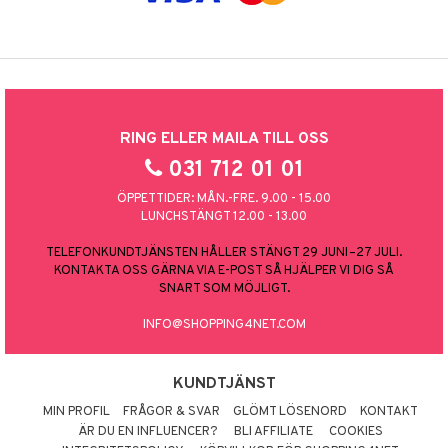
RING ELLER MAILA TILL OSS
031 712 01 01
ÖPPETTIDER: MÅN.-FRE. 9.00 - 15.00
LUNCHSTÄNGT 12.00 - 13.00
TELEFONKUNDTJÄNSTEN HÅLLER STÄNGT 29 JUNI–27 JULI.
KONTAKTA OSS GÄRNA VIA E-POST SÅ HJÄLPER VI DIG SÅ
SNART SOM MÖJLIGT.
INFO@SHOPPING4NET.COM
KUNDTJÄNST
MIN PROFIL
FRÅGOR & SVAR
GLÖMT LÖSENORD
KONTAKT
ÄR DU EN INFLUENCER?
BLI AFFILIATE
COOKIES