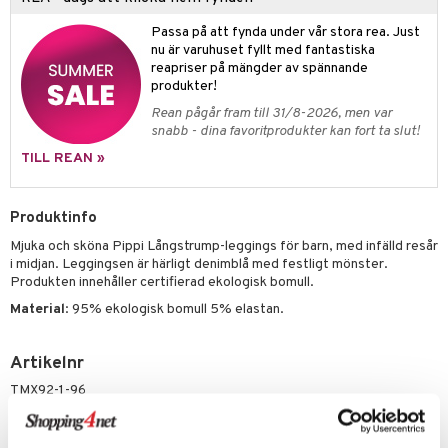
l
O Disney Princess
ki
mhus-leksaker
Passa på att fynda under vår stora rea. Just
zen
GO DUPLO
mhus-spel
nu är varuhuset fyllt med fantastiska
reapriser på mängder av spännande
ta Gris
O Friends
produkter!
ry Potter
O Minecraft
Rean pågår fram till 31/8-2026, men var
snabb - dina favoritprodukter kan fort ta slut!
lo Kitty
GO Ninjago
TILL REAN »
.L.
GO Speed Champions
mma Mu
GO Spidey
Produktinfo
le
O Super Heroes
Mjuka och sköna Pippi Långstrump-leggings för barn, med infälld resår
i midjan. Leggingsen är härligt denimblå med festligt mönster.
min
ic
Produkten innehåller certifierad ekologisk bomull.
Little Pony
Material
: 95% ekologisk bomull 5% elastan.
 Patrol
Artikelnr
tson & Findus
TMX92-1-96
pi Långstrump
Lägsta pris senaste 30 dagarna: 159 kr
kemon