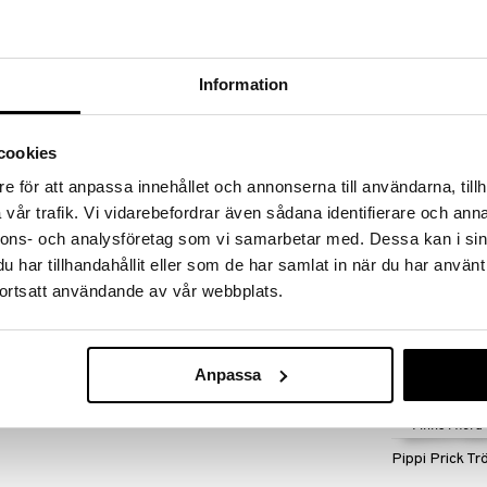
 fram till 31/8-2026, men var snabb - dina
ukter kan fort ta slut!
N »
Information
Finns i flera
Fest Pippi Klä
p-mössa för barn. Mössan är tillverkad i dubbelsydd
cookies
Denim
stligt mönster. Produkten innehåller certifierad
PIPPI LÅNGSTR
e för att anpassa innehållet och annonserna till användarna, tillh
299
kr
vår trafik. Vi vidarebefordrar även sådana identifierare och anna
5% elastan.
nnons- och analysföretag som vi samarbetar med. Dessa kan i sin
har tillhandahållit eller som de har samlat in när du har använt
ortsatt användande av vår webbplats.
9 kr
Anpassa
Finns i flera
Pippi Prick Tr