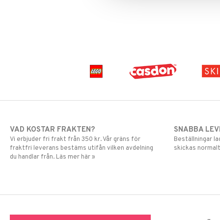
Greta Gris
LEGO Friends
Harry Potter
LEGO Minecraft
Hello Kitty
LEGO Ninjago
L.O.L.
LEGO Speed Champions
Mamma Mu
LEGO Spidey
Mulle
LEGO Super Heroes
Mumin
Sonic
My Little Pony
Paw Patrol
Pettson & Findus
Pippi Långstrump
VAD KOSTAR FRAKTEN?
SNABBA LE
Pokemon
Vi erbjuder fri frakt från 350 kr. Vår gräns för
Beställningar la
Pyjamashjältarna
fraktfri leverans bestäms utifån vilken avdelning
skickas normalt
Skrållan
du handlar från. Läs mer här »
Spiderman
Super Mario