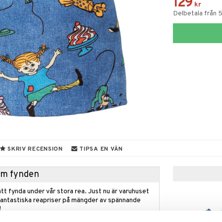
129
kr
Delbetala från 5
SKRIV RECENSION
TIPSA EN VÄN
hem fynden
tt fynda under vår stora rea. Just nu är varuhuset
fantastiska reapriser på mängder av spännande
!