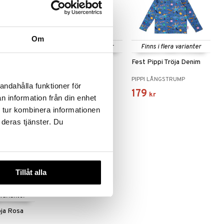
Om
 varianter
Finns i flera varianter
Finns i flera varianter
nning
Fest Pippi Leggings
Fest Pippi Tröja Denim
Denim
UMP
PIPPI LÅNGSTRUMP
PIPPI LÅNGSTRUMP
andahålla funktioner för
159
179
kr
kr
n information från din enhet
 tur kombinera informationen
 deras tjänster. Du
Tillåt alla
 varianter
öja Rosa