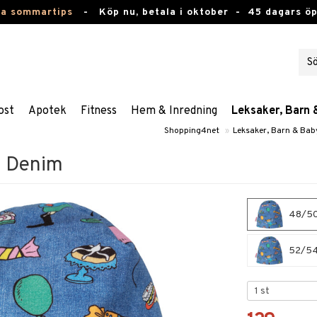
ta sommartips
-
Köp nu, betala i oktober -
45 dagars ö
ost
Apotek
Fitness
Hem & Inredning
Leksaker, Barn 
Shopping4net
»
Leksaker, Barn & Bab
a Denim
48/50 
52/54 