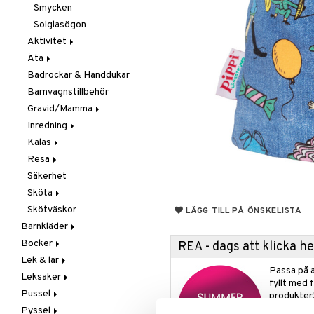
Smycken
Solglasögon
Aktivitet
Äta
Babygym
Badrockar & Handdukar
Babysitters
Barnservis
Barnvagnstillbehör
Bit & Skallra
Haklappar
Gravid/Mamma
Mobiler
Matlådor & Matförvaring
Inredning
Snuttefiltar
Nappflaskor & Tillbehör
Graviditet & amning
Kalas
Vattenflaskor &
Barnmöbler
Tillbehör
Resa
Dekoration
Maskerad
Säkerhet
Förvaring
Tillbehör
I Bilen
Sköta
Lampor
Paraply
Skötväskor
Mattor
Väskor
Badrummet
LÄGG TILL PÅ ÖNSKELISTA
Barnkläder
Sängkläder
Handdukar
Böcker
Accessoarer
Hudvård
REA - dags att klicka 
Lek & lär
Badkläder & UV-kläder
Dagböcker
Nappar & Tillbehör
Kepsar & Solhattar
Passa på a
Leksaker
Klänningar
Läs & Lär
Experiment
fyllt med 
Pussel
Nederdelar
Målarböcker
Inlärningsspel
Adventskalendrar
produkter
Pyssel
Överdelar
Presentböcker
Instrument
Babylek
1000 bitar
Leggings