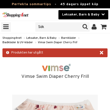
Perfekta sommartips
-
45 dagars öppet köp
Leksaker, Barn & Baby
RKEN
Skönhet
JER
ODUKTER
Kontaktlinser
Shopping4net
»
Leksaker, Barn & Baby
»
Barnkläder
»
Badkläder & UV-kläder
»
Vimse Swim Diaper Cherry Frill
TKORT
Hälsokost
×
Produkten har utgått
Apotek
arn
er
oarer
Fitness
 håret
et
oarer
Hem & Inredning
Vimse Swim Diaper Cherry Frill
tar & Mössor
bygym
sar & Solhattar
der & UV-kläder
Leksaker, Barn & Baby
igt
ysitters
nservis
kar & Handdukar
ngar
Varumärken
nböcker
 & Skallra
lappar
nstillbehör
elar
Kampanjer
ycken
iler
lådor & Matförvaring
gings
d/Mamma
lar