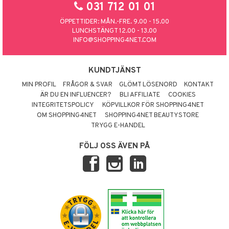
031 712 01 01
ÖPPETTIDER: MÅN.-FRE. 9.00 - 15.00
LUNCHSTÄNGT 12.00 - 13.00
INFO@SHOPPING4NET.COM
KUNDTJÄNST
MIN PROFIL
FRÅGOR & SVAR
GLÖMT LÖSENORD
KONTAKT
ÄR DU EN INFLUENCER?
BLI AFFILIATE
COOKIES
INTEGRITETSPOLICY
KÖPVILLKOR FÖR SHOPPING4NET
OM SHOPPING4NET
SHOPPING4NET BEAUTYSTORE
TRYGG E-HANDEL
FÖLJ OSS ÄVEN PÅ