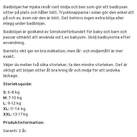
urer
ionfigurer
kåp
illbehör
Måla
elningen
Badblöjan har mjuka resår runt midja och ben som gör att badbyxan
gformers
 Real
y Born
ndby
n
erial
sitter på plats och håller tätt. Tryckknapparna i sidan gör den enkel att
tik
på och av, även när den är blöt. Det behövs ingen extra blöja eller
ktyg
tlest Pet Shop
bie
dby Stockholm
etsfordon
star & Gungdjur
s
inlägg under badblöjan.
leich - Forntidsdjur
comelon
min
ar
Badblöjan är godkänd av Simskoleförbundet för baby och barn och
figurer
passar utmärkt att använda vid t.ex babysim. Skölj badbyxorna efter
leich - Hästar
ney Prinsessor
pi Hoppetossa
banor
ons Åberg
användning.
Barnets vikt ger en bra indikation, men lår- och midjemått är mer
leich-Wild Life
ktillbehör
i Villa Villerkulla
ndkår
blarna
anicals
us
exakt.
 Zhu Pets
by's Dollhouse
is
mse
tnite
 & Köksredskap
r
Väljer du mellan två olika storlekar, ta den mindre storleken. Det är
viktigt att blöjan sitter åt bra kring lår och midja för att undvika
py Friends
g
tman
GO Bluey
dning
bil
läckage.
.L.
Storleksguide
:
libompa
O City
tyrt
S
: 6-8 kg
gtoys
s
O Classic
saker
M
: 7-10 kg
L
: 9-12 kg
ens Barn
ney
O Creator
o
uslek
XL
: 11-14 kg
XXL
: 13-17 kg
ållan
ney Prinsessor
GO Disney
badabado
andlek
Produktinformation
:
ffi Love
l
O Disney Princess
ki
mhus-leksaker
Garanti: 2 år.