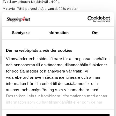
zen
GO DUPLO
mhus-spel
Tvättanvisningar: Maskintvätt 40°c.
ta Gris
Material: 78% polyester/polyamid, 22% elastan.
O Friends
Innertyg: 100% polyester laminerad med polyuretan.
ry Potter
O Minecraft
Certifierad: STANDARD 100 by OEKO-TEX®.
lo Kitty
GO Ninjago
Samtycke
Information
Om
.L.
GO Speed Champions
Artikelnr
TVI52-1-0L
mma Mu
GO Spidey
Denna webbplats använder cookies
le
O Super Heroes
Vi använder enhetsidentifierare för att anpassa innehållet
Tips till dig
min
ic
och annonserna till användarna, tillhandahålla funktioner
Little Pony
för sociala medier och analysera vår trafik. Vi
vidarebefordrar även sådana identifierare och annan
 Patrol
information från din enhet till de sociala medier och
tson & Findus
annons- och analysföretag som vi samarbetar med.
Dessa kan i sin tur kombinera informationen med annan
pi Långstrump
information som du har tillhandahållit eller som de har
kemon
samlat in när du har använt deras tjänster. Du godkänner
våra cookies vid fortsatt användande av vår webbplats.
amashjältarna