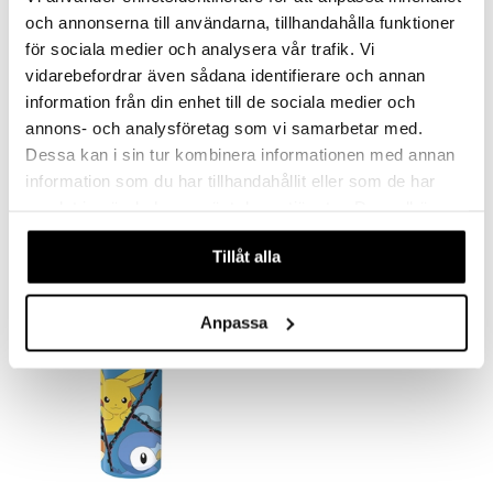
le
O Super Heroes
och annonserna till användarna, tillhandahålla funktioner
min
ic
för sociala medier och analysera vår trafik. Vi
vidarebefordrar även sådana identifierare och annan
Little Pony
information från din enhet till de sociala medier och
 Patrol
annons- och analysföretag som vi samarbetar med.
tson & Findus
Pokémon Fyllt Enkelt Pennfack Blå
Pokemon Matlåda med 3 Fack
Dessa kan i sin tur kombinera informationen med annan
POKÉMON
POKÉMON
information som du har tillhandahållit eller som de har
pi Långstrump
samlat in när du har använt deras tjänster. Du godkänner
119
99
kr
kr
kemon
våra cookies vid fortsatt användande av vår webbplats.
Tillåt alla
amashjältarna
ållan
Anpassa
derman
er Mario