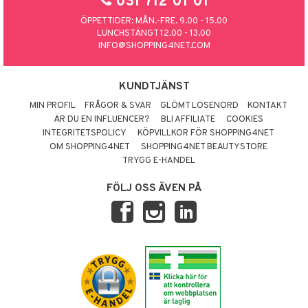
031 712 01 01
ÖPPETTIDER: MÅN.-FRE. 9.00 - 15.00
LUNCHSTÄNGT 12.00 - 13.00
INFO@SHOPPING4NET.COM
KUNDTJÄNST
MIN PROFIL
FRÅGOR & SVAR
GLÖMT LÖSENORD
KONTAKT
ÄR DU EN INFLUENCER?
BLI AFFILIATE
COOKIES
INTEGRITETSPOLICY
KÖPVILLKOR FÖR SHOPPING4NET
OM SHOPPING4NET
SHOPPING4NET BEAUTYSTORE
TRYGG E-HANDEL
FÖLJ OSS ÄVEN PÅ