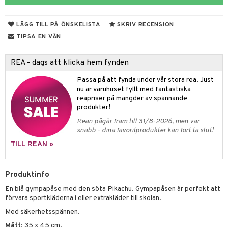
ngar
är
ment
elar
öcker
ngsspel
skalendrar
LÄGG TILL PÅ ÖNSKELISTA
SKRIV RECENSION
gings
lar
tböcker
ment
k
tar
TIPSA EN VÄN
atshirts
ivitetsleksaker
böcker
giska leksaker
saker
tar
REA - dags att klicka hem fynden
hirts
gleksaker
der
 Klossar
0 bitar
el
änst
Passa på att fynda under vår stora rea. Just
don
O Builder
läder & Strumpor
sel
aterial
spel
nu är varuhuset fyllt med fantastiska
 & svar
reapriser på mängder av spännande
a gå vagnar
omag
ndgård
r
ssel
set
psspel
produkter!
produkt
Rean pågår fram till 31/8-2026, men var
ssar
urer
ionfigurer
kåp
illbehör
Måla
snabb - dina favoritprodukter kan fort ta slut!
elningen
gformers
 Real
y Born
ndby
n
erial
TILL REAN »
tik
ktyg
tlest Pet Shop
bie
dby Stockholm
etsfordon
star & Gungdjur
s
Produktinfo
leich - Forntidsdjur
comelon
min
ar
figurer
En blå gympapåse med den söta Pikachu. Gympapåsen är perfekt att
leich - Hästar
ney Prinsessor
pi Hoppetossa
banor
ons Åberg
förvara sportkläderna i eller extrakläder till skolan.
leich-Wild Life
ktillbehör
i Villa Villerkulla
ndkår
Med säkerhetsspännen.
blarna
anicals
us
Mått
: 35 x 45 cm.