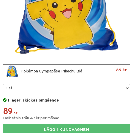
glasögon
ttefiltar
pflaskor & Tillbehör
viditet & amning
ing
tenflaskor & Tillbehör
nmöbler
oration
kerad
varing
lbehör
ilen
mpor
aply
tor
skor
gkläder
et
89 kr
Pokémon Gympapåse Pikachu Blå
drummet
skor
I lager, skickas omgående
nddukar
er
89
dvård
oarer
kr
Delbetala från 47 kr per månad.
par & Tillbehör
sar & Solhattar
der & UV-kläder
ker
LÄGG I KUNDVAGNEN