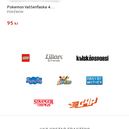
Pokemon Vattenflaska 410 ml
POKÉMON
95
kr