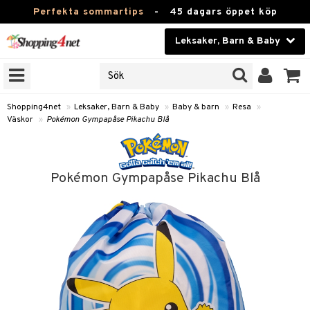
Perfekta sommartips
-
45 dagars öppet köp
Leksaker, Barn & Baby
RKEN
Skönhet
JER
ODUKTER
Kontaktlinser
Shopping4net
»
Leksaker, Barn & Baby
»
Baby & barn
»
Resa
»
Väskor
»
Pokémon Gympapåse Pikachu Blå
TKORT
Hälsokost
Apotek
arn
Pokémon Gympapåse Pikachu Blå
oarer
Fitness
 håret
et
Hem & Inredning
tar & Mössor
bygym
Leksaker, Barn & Baby
igt
ysitters
nservis
kar & Handdukar
Varumärken
nböcker
 & Skallra
lappar
nstillbehör
Kampanjer
ycken
iler
lådor & Matförvaring
d/Mamma