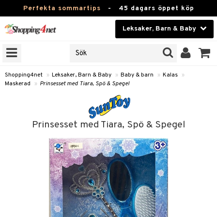
Perfekta sommartips
-
45 dagars öppet köp
Leksaker, Barn & Baby
RKEN
Skönhet
JER
ODUKTER
Kontaktlinser
Shopping4net
»
Leksaker, Barn & Baby
»
Baby & barn
»
Kalas
»
Maskerad
»
Prinsesset med Tiara, Spö & Spegel
TKORT
Hälsokost
Apotek
arn
Prinsesset med Tiara, Spö & Spegel
oarer
Fitness
 håret
et
Hem & Inredning
tar & Mössor
bygym
Leksaker, Barn & Baby
igt
ysitters
nservis
kar & Handdukar
Varumärken
nböcker
 & Skallra
lappar
nstillbehör
Kampanjer
ycken
iler
lådor & Matförvaring
d/Mamma