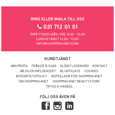
RING ELLER MAILA TILL OSS
031 712 01 01
ÖPPETTIDER: MÅN.-FRE. 9.00 - 15.00
LUNCHSTÄNGT 12.00 - 13.00
INFO@SHOPPING4NET.COM
KUNDTJÄNST
MIN PROFIL
FRÅGOR & SVAR
GLÖMT LÖSENORD
KONTAKT
ÄR DU EN INFLUENCER?
BLI AFFILIATE
COOKIES
INTEGRITETSPOLICY
KÖPVILLKOR FÖR SHOPPING4NET
OM SHOPPING4NET
SHOPPING4NET BEAUTYSTORE
TRYGG E-HANDEL
FÖLJ OSS ÄVEN PÅ