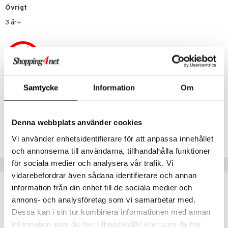
py Friends
g
tman
GO Bluey
dning
bil
Övrigt
.L.
libompa
O City
tyrt
3 år+
gtoys
s
O Classic
saker
ens Barn
ney
O Creator
o
uslek
ållan
ney Prinsessor
GO Disney
badabado
andlek
ffi Love
Samtycke
Information
Om
l
O Disney Princess
ki
mhus-leksaker
Artikelnr
zen
GO DUPLO
TSU82-1-XX
mhus-spel
Denna webbplats använder cookies
ta Gris
O Friends
Lägsta pris senaste 30 dagarna: 49 kr
Vi använder enhetsidentifierare för att anpassa innehållet
ry Potter
O Minecraft
och annonserna till användarna, tillhandahålla funktioner
lo Kitty
GO Ninjago
för sociala medier och analysera vår trafik. Vi
Tips till dig
vidarebefordrar även sådana identifierare och annan
.L.
GO Speed Champions
information från din enhet till de sociala medier och
mma Mu
GO Spidey
annons- och analysföretag som vi samarbetar med.
le
O Super Heroes
Dessa kan i sin tur kombinera informationen med annan
information som du har tillhandahållit eller som de har