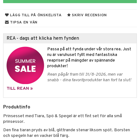
elar
öcker
ngsspel
skalendrar
gings
lar
tböcker
ment
k
tar
LÄGG TILL PÅ ÖNSKELISTA
SKRIV RECENSION
atshirts
ivitetsleksaker
böcker
giska leksaker
saker
tar
TIPSA EN VÄN
hirts
gleksaker
der
 Klossar
0 bitar
el
änst
REA - dags att klicka hem fynden
don
O Builder
läder & Strumpor
sel
aterial
spel
 & svar
Passa på att fynda under vår stora rea. Just
a gå vagnar
omag
ndgård
r
ssel
set
psspel
nu är varuhuset fyllt med fantastiska
produkt
reapriser på mängder av spännande
ssar
urer
ionfigurer
kåp
illbehör
Måla
produkter!
elningen
Rean pågår fram till 31/8-2026, men var
gformers
 Real
y Born
ndby
n
erial
snabb - dina favoritprodukter kan fort ta slut!
tik
ktyg
tlest Pet Shop
bie
dby Stockholm
etsfordon
star & Gungdjur
s
TILL REAN »
leich - Forntidsdjur
comelon
min
ar
figurer
Produktinfo
leich - Hästar
ney Prinsessor
pi Hoppetossa
banor
ons Åberg
Prinsesset med Tiara, Spö & Spegel är ett fint set för alla små
leich-Wild Life
ktillbehör
i Villa Villerkulla
ndkår
blarna
anicals
us
prinsessor.
 Zhu Pets
by's Dollhouse
is
Den fina tiaran pryds av blå, glittrande stenar liksom spöt. Borsten
mse
tnite
 & Köksredskap
r
och spegeln har en vacker blå färg.