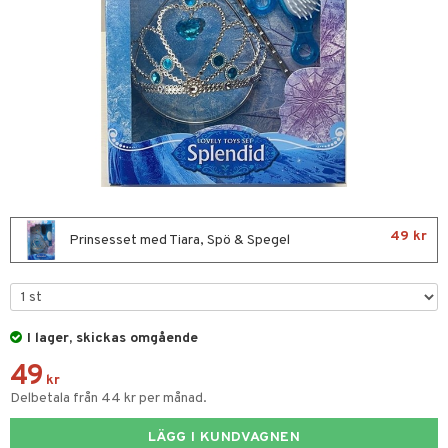
glasögon
ttefiltar
pflaskor & Tillbehör
viditet & amning
ing
tenflaskor & Tillbehör
nmöbler
oration
skerad
varing
lbehör
mpor
tor
ilen
et
gkläder
aply
49 kr
Prinsesset med Tiara, Spö & Spegel
kor
drummet
skor
nddukar
er
I lager, skickas omgående
dvård
oarer
49
par & Tillbehör
sar & Solhattar
der & UV-kläder
ker
kr
Delbetala från 44 kr per månad.
ngar
är
ment
LÄGG I KUNDVAGNEN