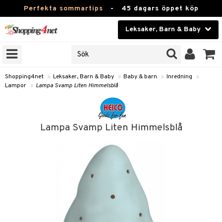
Perfekta sommartips
-
45 dagars öppet köp
Leksaker, Barn & Baby
RKEN
Skönhet
JER
ODUKTER
Kontaktlinser
Shopping4net
»
Leksaker, Barn & Baby
»
Baby & barn
»
Inredning
»
Lampor
»
Lampa Svamp Liten Himmelsblå
TKORT
Hälsokost
Apotek
arn
Lampa Svamp Liten Himmelsblå
oarer
Fitness
 håret
et
Hem & Inredning
tar & Mössor
bygym
Leksaker, Barn & Baby
igt
ysitters
nservis
kar & Handdukar
Varumärken
nböcker
 & Skallra
lappar
nstillbehör
Kampanjer
ycken
iler
lådor & Matförvaring
d/Mamma