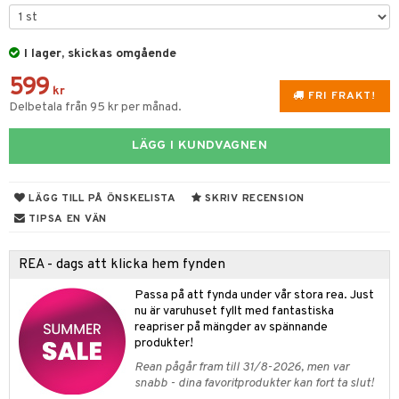
dvård
oarer
I lager, skickas omgående
par & Tillbehör
sar & Solhattar
der & UV-kläder
ker
599
ngar
är
ment
kr
FRI FRAKT!
Delbetala från 95 kr per månad.
elar
öcker
ngsspel
skalendrar
LÄGG I KUNDVAGNEN
gings
lar
tböcker
ment
k
tar
atshirts
ivitetsleksaker
böcker
giska leksaker
saker
tar
LÄGG TILL PÅ ÖNSKELISTA
SKRIV RECENSION
hirts
gleksaker
der
 Klossar
0 bitar
el
TIPSA EN VÄN
änst
don
O Builder
läder & Strumpor
sel
aterial
spel
 & svar
REA - dags att klicka hem fynden
a gå vagnar
omag
ndgård
r
ssel
set
psspel
produkt
Passa på att fynda under vår stora rea. Just
ssar
urer
ionfigurer
kåp
illbehör
Måla
nu är varuhuset fyllt med fantastiska
elningen
reapriser på mängder av spännande
gformers
 Real
y Born
ndby
n
erial
produkter!
tik
Rean pågår fram till 31/8-2026, men var
ktyg
tlest Pet Shop
bie
dby Stockholm
etsfordon
star & Gungdjur
s
snabb - dina favoritprodukter kan fort ta slut!