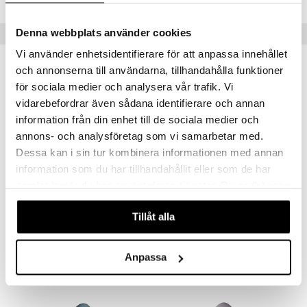
lo Kitty
GO Ninjago
.L.
GO Speed Champions
Denna webbplats använder cookies
Tips till dig
mma Mu
GO Spidey
Vi använder enhetsidentifierare för att anpassa innehållet
och annonserna till användarna, tillhandahålla funktioner
le
O Super Heroes
för sociala medier och analysera vår trafik. Vi
min
ic
vidarebefordrar även sådana identifierare och annan
Little Pony
information från din enhet till de sociala medier och
annons- och analysföretag som vi samarbetar med.
 Patrol
Dessa kan i sin tur kombinera informationen med annan
tson & Findus
information som du har tillhandahållit eller som de har
samlat in när du har använt deras tjänster. Du godkänner
pi Långstrump
våra cookies vid fortsatt användande av vår webbplats.
Lampa Klassisk Kanin Vit
Lampa Rådjur
kemon
Tillåt alla
HEICO
HEICO
amashjältarna
699
1249
kr
kr
Anpassa
ållan
derman
er Mario