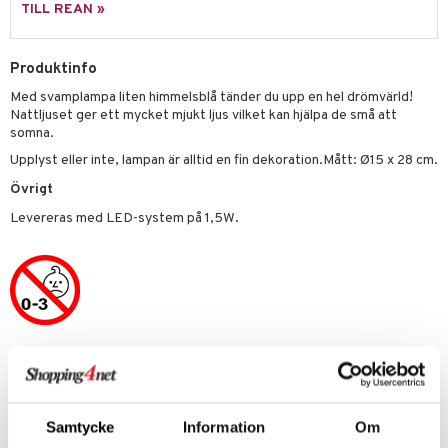
leich - Forntidsdjur
comelon
min
ar
figurer
TILL REAN »
leich - Hästar
ney Prinsessor
pi Hoppetossa
banor
ons Åberg
Produktinfo
leich-Wild Life
ktillbehör
i Villa Villerkulla
ndkår
blarna
anicals
us
Med svamplampa liten himmelsblå tänder du upp en hel drömvärld!
 Zhu Pets
by's Dollhouse
is
mse
tnite
 & Köksredskap
r
Nattljuset ger ett mycket mjukt ljus vilket kan hjälpa de små att
somna.
py Friends
g
tman
GO Bluey
dning
bil
Upplyst eller inte, lampan är alltid en fin dekoration.Mått: Ø15 x 28 cm.
.L.
libompa
O City
tyrt
Övrigt
gtoys
s
O Classic
saker
Levereras med LED-system på 1,5W.
ens Barn
ney
O Creator
o
uslek
ållan
ney Prinsessor
GO Disney
badabado
andlek
ffi Love
l
O Disney Princess
ki
mhus-leksaker
zen
GO DUPLO
mhus-spel
Artikelnr
ta Gris
O Friends
THE27-1-XX
ry Potter
O Minecraft
Samtycke
Information
Om
Lägsta pris senaste 30 dagarna: 599 kr