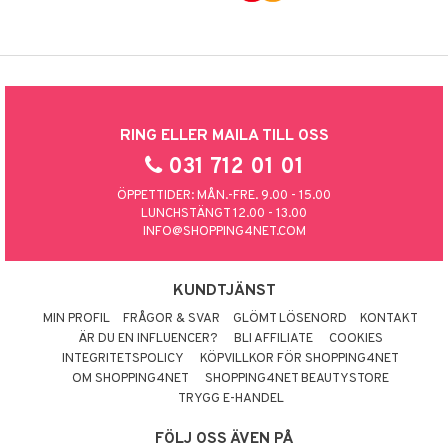
RING ELLER MAILA TILL OSS
031 712 01 01
ÖPPETTIDER: MÅN.-FRE. 9.00 - 15.00
LUNCHSTÄNGT 12.00 - 13.00
INFO@SHOPPING4NET.COM
KUNDTJÄNST
MIN PROFIL
FRÅGOR & SVAR
GLÖMT LÖSENORD
KONTAKT
ÄR DU EN INFLUENCER?
BLI AFFILIATE
COOKIES
INTEGRITETSPOLICY
KÖPVILLKOR FÖR SHOPPING4NET
OM SHOPPING4NET
SHOPPING4NET BEAUTYSTORE
TRYGG E-HANDEL
FÖLJ OSS ÄVEN PÅ