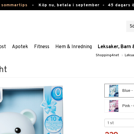
 sommartips
-
Köp nu, betala i september -
45 dagars 
ost
Apotek
Fitness
Hem & Inredning
Leksaker, Barn 
Shopping4net
»
Leksa
ht
Blue -
Pink -