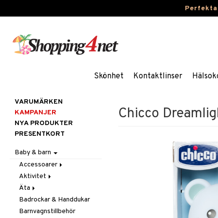
Perfekta
Skönhet
Kontaktlinser
Hälsok
VARUMÄRKEN
Chicco Dreamlig
KAMPANJER
NYA PRODUKTER
PRESENTKORT
Baby & barn
Accessoarer
Aktivitet
För håret
Äta
Hattar & Mössor
Babygym
Badrockar & Handdukar
Övrigt
Babysitters
Barnservis
Barnvagnstillbehör
Plånböcker
Bit & Skallra
Haklappar