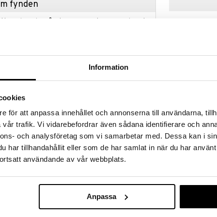
hem fynden
tt fynda under vår stora rea. Just nu är varuhuset
fantastiska reapriser på mängder av spännande
!
 fram till 31/8-2026, men var snabb - dina
ukter kan fort ta slut!
Information
N »
cookies
Chicco Baby 
e för att anpassa innehållet och annonserna till användarna, tillh
nattljuset som skapar ett magiskt sken i barnets
vår trafik. Vi vidarebefordrar även sådana identifierare och anna
ppna av och somna; den kan användas vid lek eller
CHICCO
nnons- och analysföretag som vi samarbetar med. Dessa kan i sin
499
kr
en aktiveras 10 minuter klassisk musik och New
har tillhandahållit eller som de har samlat in när du har använt
id läggdags och skapar en lugn och trygg atmosfär.
ortsatt användande av vår webbplats.
nattduksbordet, men också som ett bekvämt och
 barnet blir äldre.
om att vrida eller luta björnen.
Anpassa
).