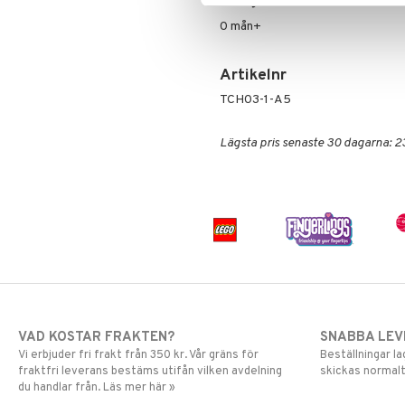
Övrigt
Greta Gris
LEGO Friends
Harry Potter
LEGO Minecraft
0 mån+
Hello Kitty
LEGO Ninjago
L.O.L.
LEGO Speed Champions
Artikelnr
Mamma Mu
LEGO Spidey
TCH03-1-A5
Mulle
LEGO Super Heroes
Mumin
Sonic
Lägsta pris senaste 30 dagarna: 2
My Little Pony
Paw Patrol
Pettson & Findus
Pippi Långstrump
Pokemon
Pyjamashjältarna
Skrållan
Spiderman
Super Mario
VAD KOSTAR FRAKTEN?
SNABBA LE
Vi erbjuder fri frakt från 350 kr. Vår gräns för
Beställningar la
fraktfri leverans bestäms utifån vilken avdelning
skickas normalt
du handlar från. Läs mer här »