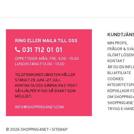
KUNDTJÄN
RING ELLER MAILA TILL OSS
MIN PROFIL
031 712 01 01
FRÅGOR & SV
GLÖMT LÖSE
ÖPPETTIDER: MÅN.-FRE. 9.00 - 15.00
KONTAKT
LUNCHSTÄNGT 12.00 - 13.00
ÄR DU EN INF
BLI AFFILIATE
TELEFONKUNDTJÄNSTEN HÅLLER
COOKIES
STÄNGT 29 JUNI–27 JULI.
INTEGRITETSP
KONTAKTA OSS GÄRNA VIA E-POST
SÅ HJÄLPER VI DIG SÅ SNART SOM
KÖPVILLKOR F
MÖJLIGT.
OM SHOPPING
SHOPPING4NE
INFO@SHOPPING4NET.COM
TRYGG E-HAN
© 2026 SHOPPING4NET
•
SITEMAP