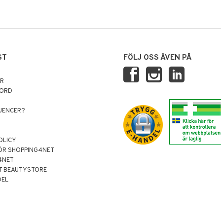
ST
FÖLJ OSS ÄVEN PÅ
AR
NORD
LUENCER?
OLICY
ÖR SHOPPING4NET
4NET
T BEAUTYSTORE
DEL