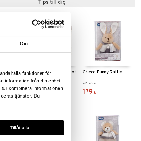
Tips till dig
Om
Bear
Chicco Bear & Bunny Cot
Chicco Bunny Rattle
andahålla funktioner för
Mobile
n information från din enhet
CHICCO
CHICCO
 tur kombinera informationen
499
179
kr
kr
 deras tjänster. Du
Tillåt alla