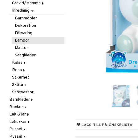
Gravid/Mamma
Smycken
Mobiler
Matlådor & Matförvaring
Inredning
Solglasögon
Snuttefiltar
Nappflaskor & Tillbehör
Graviditet & amning
Vattenflaskor &
Barnmöbler
Tillbehör
Dekoration
Förvaring
Lampor
Mattor
Sängkläder
Kalas
Resa
Maskerad
Säkerhet
Tillbehör
I Bilen
Sköta
Paraply
Skötväskor
Väskor
Badrummet
Barnkläder
Handdukar
Böcker
Accessoarer
Hudvård
Lek & lär
Badkläder & UV-kläder
Dagböcker
Nappar & Tillbehör
Kepsar & Solhattar
Leksaker
Klänningar
Läs & Lär
Experiment
LÄGG TILL PÅ ÖNSKELISTA
Pussel
Nederdelar
Målarböcker
Inlärningsspel
Adventskalendrar
Pyssel
Överdelar
Presentböcker
Instrument
Babylek
1000 bitar
Leggings