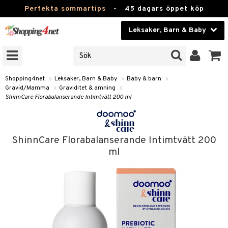
Perfekta sommartips
-
45 dagars öppet köp
Leksaker, Barn & Baby
RKEN
Skönhet
JER
ODUKTER
Kontaktlinser
Shopping4net
»
Leksaker, Barn & Baby
»
Baby & barn
»
Gravid/Mamma
»
Graviditet & amning
»
TKORT
Hälsokost
ShinnCare Florabalanserande Intimtvätt 200 ml
Apotek
arn
oarer
Fitness
ShinnCare Florabalanserande Intimtvätt 200
ml
 håret
et
Hem & Inredning
tar & Mössor
bygym
Leksaker, Barn & Baby
igt
ysitters
nservis
kar & Handdukar
Varumärken
nböcker
 & Skallra
lappar
nstillbehör
Kampanjer
ycken
iler
lådor & Matförvaring
d/Mamma