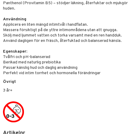
Little Pony
Panthenol (Provitamin B5) – stödjer läkning, återfuktar och mjukgör
huden.
 Patrol
Användning
tson & Findus
Applicera en liten mängd intimtvål i handflatan.
Massera försiktigt på de yttre intimområdena utan att gnugga.
pi Långstrump
Skölj med ljummet vatten och torka varsamt med en ren handduk.
Använd dagligen för en fräsch, återfuktad och balanserad känsla.
kemon
amashjältarna
Egenskaper
:
Tvålfri och pH-balanserad
ållan
Berikad med naturlig prebiotika
Passar känslig hud och daglig användning
derman
Perfekt vid intim torrhet och hormonella förändringar
Övrigt
er Mario
3 år+
Artikelnr