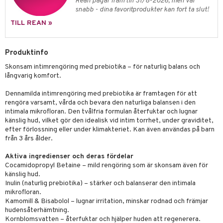
.L.
Rean pågår fram till 31/8-2026, men var
libompa
O City
tyrt
snabb - dina favoritprodukter kan fort ta slut!
gtoys
s
O Classic
saker
TILL REAN »
ens Barn
ney
O Creator
o
uslek
ållan
Produktinfo
ney Prinsessor
GO Disney
badabado
andlek
Skonsam intimrengöring med prebiotika – för naturlig balans och
ffi Love
l
O Disney Princess
ki
mhus-leksaker
långvarig komfort.
zen
GO DUPLO
mhus-spel
Dennamilda intimrengöring med prebiotika är framtagen för att
rengöra varsamt, vårda och bevara den naturliga balansen i den
ta Gris
O Friends
intimala mikrofloran. Den tvålfria formulan återfuktar och lugnar
känslig hud, vilket gör den idealisk vid intim torrhet, under graviditet,
ry Potter
O Minecraft
efter förlossning eller under klimakteriet. Kan även användas på barn
lo Kitty
från 3 års ålder.
GO Ninjago
.L.
GO Speed Champions
Aktiva ingredienser och deras fördelar
Cocamidopropyl Betaine – mild rengöring som är skonsam även för
mma Mu
GO Spidey
känslig hud.
Inulin (naturlig prebiotika) – stärker och balanserar den intimala
le
O Super Heroes
mikrofloran.
Kamomill & Bisabolol – lugnar irritation, minskar rodnad och främjar
min
ic
hudensåterhämtning.
Kornblomsvatten – återfuktar och hjälper huden att regenerera.