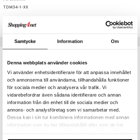
TDM34-1-XX
Lägsta pris senaste 30 dagarna: 199 kr
Samtycke
Tips till dig
Information
Om
Denna webbplats använder cookies
Vi använder enhetsidentifierare för att anpassa innehållet
och annonserna till användarna, tillhandahålla funktioner
för sociala medier och analysera vår trafik. Vi
vidarebefordrar även sådana identifierare och annan
information från din enhet till de sociala medier och
annons- och analysföretag som vi samarbetar med.
Dessa kan i sin tur kombinera informationen med annan
Doomoo Necessär med Gravid & Eftervårdskit
Doomoo Skötväska 8 tillbehör
information som du har tillhandahållit eller som de har
DOOMOO
DOOMOO
samlat in när du har använt deras tjänster. Du godkänner
1199
799
kr
kr
våra cookies vid fortsatt användande av vår webbplats.