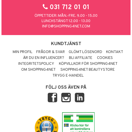
031 712 01 01
ÖPPETTIDER: MÅN.-FRE. 9.00 - 15.00
LUNCHSTÄNGT 12.00 - 13.00
INFO@SHOPPING4NET.COM
KUNDTJÄNST
MIN PROFIL
FRÅGOR & SVAR
GLÖMT LÖSENORD
KONTAKT
ÄR DU EN INFLUENCER?
BLI AFFILIATE
COOKIES
INTEGRITETSPOLICY
KÖPVILLKOR FÖR SHOPPING4NET
OM SHOPPING4NET
SHOPPING4NET BEAUTYSTORE
TRYGG E-HANDEL
FÖLJ OSS ÄVEN PÅ