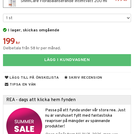
gings
lar
tböcker
ment
k
tar
ShinnCare Florabalanserande Intimtvätt 200 ml
atshirts
ivitetsleksaker
böcker
giska leksaker
saker
tar
hirts
gleksaker
der
 Klossar
0 bitar
el
änst
I lager, skickas omgående
don
O Builder
läder & Strumpor
sel
aterial
spel
 & svar
199
a gå vagnar
omag
ndgård
r
ssel
set
psspel
kr
produkt
Delbetala från 58 kr per månad.
ssar
urer
ionfigurer
kåp
illbehör
Måla
elningen
LÄGG I KUNDVAGNEN
gformers
 Real
y Born
ndby
n
erial
tik
ktyg
tlest Pet Shop
bie
dby Stockholm
etsfordon
star & Gungdjur
s
LÄGG TILL PÅ ÖNSKELISTA
SKRIV RECENSION
leich - Forntidsdjur
comelon
min
ar
figurer
TIPSA EN VÄN
leich - Hästar
ney Prinsessor
pi Hoppetossa
banor
ons Åberg
REA - dags att klicka hem fynden
leich-Wild Life
ktillbehör
i Villa Villerkulla
ndkår
blarna
anicals
us
Passa på att fynda under vår stora rea. Just
 Zhu Pets
by's Dollhouse
is
mse
tnite
 & Köksredskap
r
nu är varuhuset fyllt med fantastiska
reapriser på mängder av spännande
py Friends
g
tman
GO Bluey
dning
bil
produkter!