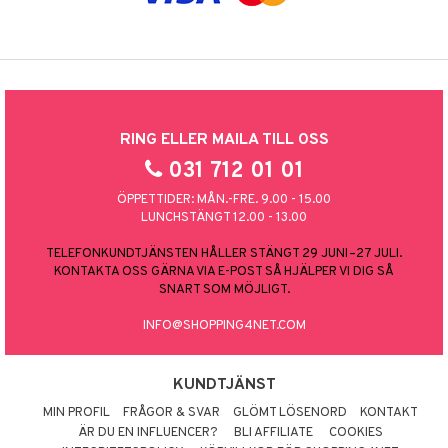
RING ELLER MAILA TILL OSS
031 712 01 01
ÖPPETTIDER: MÅN.-FRE. 9.00 - 15.00
LUNCHSTÄNGT 12.00 - 13.00
TELEFONKUNDTJÄNSTEN HÅLLER STÄNGT 29 JUNI–27 JULI.
KONTAKTA OSS GÄRNA VIA E-POST SÅ HJÄLPER VI DIG SÅ
SNART SOM MÖJLIGT.
INFO@SHOPPING4NET.COM
KUNDTJÄNST
MIN PROFIL
FRÅGOR & SVAR
GLÖMT LÖSENORD
KONTAKT
ÄR DU EN INFLUENCER?
BLI AFFILIATE
COOKIES