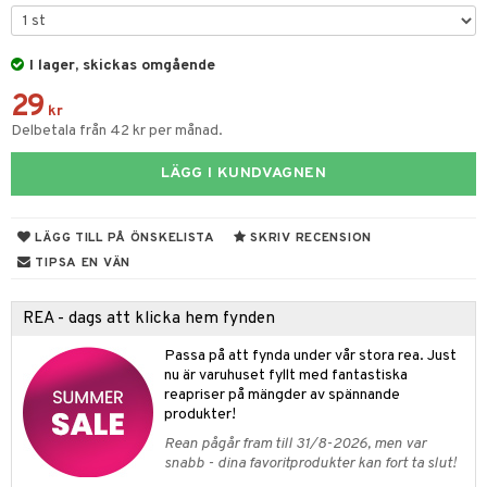
atshirts
ivitetsleksaker
böcker
giska leksaker
saker
tar
hirts
gleksaker
der
 Klossar
0 bitar
el
änst
I lager, skickas omgående
don
O Builder
läder & Strumpor
sel
aterial
spel
 & svar
29
a gå vagnar
kr
omag
ndgård
r
ssel
set
psspel
Delbetala från 42 kr per månad.
produkt
ssar
urer
ionfigurer
kåp
illbehör
Måla
elningen
LÄGG I KUNDVAGNEN
gformers
 Real
y Born
ndby
n
erial
tik
ktyg
tlest Pet Shop
bie
dby Stockholm
etsfordon
star & Gungdjur
s
LÄGG TILL PÅ ÖNSKELISTA
SKRIV RECENSION
leich - Forntidsdjur
comelon
TIPSA EN VÄN
min
ar
figurer
leich - Hästar
ney Prinsessor
pi Hoppetossa
banor
ons Åberg
REA - dags att klicka hem fynden
leich-Wild Life
ktillbehör
i Villa Villerkulla
ndkår
blarna
anicals
us
Passa på att fynda under vår stora rea. Just
 Zhu Pets
by's Dollhouse
nu är varuhuset fyllt med fantastiska
is
mse
tnite
 & Köksredskap
r
reapriser på mängder av spännande
py Friends
g
produkter!
tman
GO Bluey
dning
bil
Rean pågår fram till 31/8-2026, men var
.L.
libompa
O City
tyrt
snabb - dina favoritprodukter kan fort ta slut!