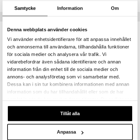
 Patrol
Samtycke
Information
Om
tson & Findus
Populära produkter
pi Långstrump
Denna webbplats använder cookies
kemon
Vi använder enhetsidentifierare för att anpassa innehållet
amashjältarna
och annonserna till användarna, tillhandahålla funktioner
ållan
för sociala medier och analysera vår trafik. Vi
vidarebefordrar även sådana identifierare och annan
derman
information från din enhet till de sociala medier och
er Mario
annons- och analysföretag som vi samarbetar med.
Dessa kan i sin tur kombinera informationen med annan
Finns i flera varianter
Finns i flera varianter
information som du har tillhandahållit eller som de har
Geggamoja UV Barnvagnsgardin 50+
Dooky Universal Cover
samlat in när du har använt deras tjänster. Du godkänner
GEGGAMOJA
DOOKY
våra cookies vid fortsatt användande av vår webbplats.
299
119
Tillåt alla
kr
fr.
kr
Anpassa