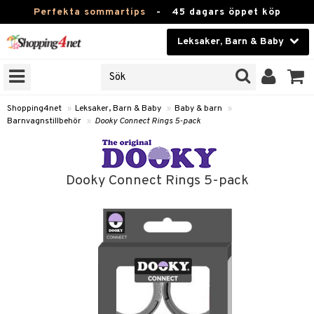
Perfekta sommartips
-
45 dagars öppet köp
Leksaker, Barn & Baby
RKEN
Skönhet
JER
ODUKTER
Kontaktlinser
Shopping4net
»
Leksaker, Barn & Baby
»
Baby & barn
»
Barnvagnstillbehör
»
Dooky Connect Rings 5-pack
TKORT
Hälsokost
Apotek
arn
Dooky Connect Rings 5-pack
oarer
Fitness
 håret
et
Hem & Inredning
tar & Mössor
bygym
Leksaker, Barn & Baby
igt
ysitters
nservis
kar & Handdukar
Varumärken
nböcker
 & Skallra
lappar
gnstillbehör
Kampanjer
ycken
iler
lådor & Matförvaring
d/Mamma