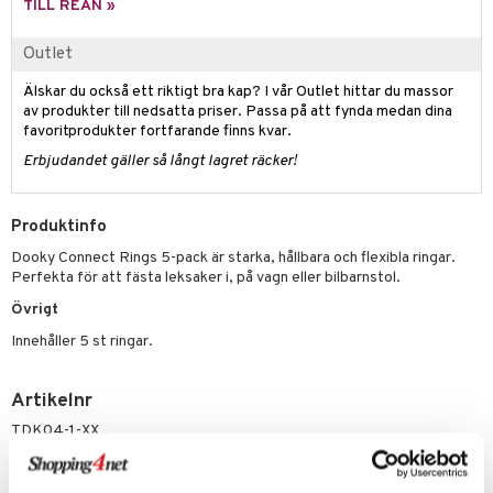
gtoys
s
O Classic
TILL REAN »
saker
ens Barn
ney
O Creator
o
uslek
Outlet
ållan
ney Prinsessor
GO Disney
badabado
andlek
Älskar du också ett riktigt bra kap? I vår Outlet hittar du massor
av produkter till nedsatta priser. Passa på att fynda medan dina
l
O Disney Princess
ki
mhus-leksaker
favoritprodukter fortfarande finns kvar.
zen
GO DUPLO
mhus-spel
Erbjudandet gäller så långt lagret räcker!
ta Gris
O Friends
Produktinfo
ry Potter
O Minecraft
Dooky Connect Rings 5-pack är starka, hållbara och flexibla ringar.
lo Kitty
GO Ninjago
Perfekta för att fästa leksaker i, på vagn eller bilbarnstol.
.L.
GO Speed Champions
Övrigt
Innehåller 5 st ringar.
mma Mu
GO Spidey
le
O Super Heroes
Artikelnr
min
ic
TDK04-1-XX
Little Pony
Lägsta pris senaste 30 dagarna: 29 kr