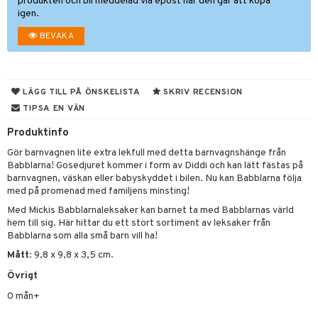
atshirts
ivitetsleksaker
böcker
giska leksaker
saker
tar
produkten och bli meddelad via epost när den går att köpa
igen.
hirts
gleksaker
der
 Klossar
0 bitar
el
änst
BEVAKA
don
O Builder
läder & Strumpor
sel
aterial
spel
 & svar
a gå vagnar
omag
ndgård
r
ssel
set
psspel
produkt
LÄGG TILL PÅ ÖNSKELISTA
SKRIV RECENSION
ssar
urer
ionfigurer
kåp
illbehör
Måla
TIPSA EN VÄN
elningen
gformers
 Real
y Born
ndby
n
erial
Produktinfo
tik
ktyg
tlest Pet Shop
bie
dby Stockholm
etsfordon
star & Gungdjur
s
Gör barnvagnen lite extra lekfull med detta barnvagnshänge från
Babblarna! Gosedjuret kommer i form av Diddi och kan lätt fästas på
leich - Forntidsdjur
comelon
min
ar
figurer
barnvagnen, väskan eller babyskyddet i bilen. Nu kan Babblarna följa
med på promenad med familjens minsting!
leich - Hästar
ney Prinsessor
pi Hoppetossa
banor
ons Åberg
Med Mickis Babblarnaleksaker kan barnet ta med Babblarnas värld
leich-Wild Life
ktillbehör
i Villa Villerkulla
ndkår
blarna
hem till sig. Här hittar du ett stort sortiment av leksaker från
anicals
us
Babblarna som alla små barn vill ha!
 Zhu Pets
by's Dollhouse
is
mse
tnite
 & Köksredskap
r
Mått
: 9,8 x 9,8 x 3,5 cm.
py Friends
g
tman
GO Bluey
dning
bil
Övrigt
.L.
libompa
0 mån+
O City
tyrt