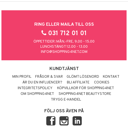
RING ELLER MAILA TILL OSS
031 712 01 01
ÖPPETTIDER: MÅN.-FRE. 9.00 - 15.00
LUNCHSTÄNGT 12.00 - 13.00
INFO@SHOPPING4NET.COM
KUNDTJÄNST
MIN PROFIL
FRÅGOR & SVAR
GLÖMT LÖSENORD
KONTAKT
ÄR DU EN INFLUENCER?
BLI AFFILIATE
COOKIES
INTEGRITETSPOLICY
KÖPVILLKOR FÖR SHOPPING4NET
OM SHOPPING4NET
SHOPPING4NET BEAUTYSTORE
TRYGG E-HANDEL
FÖLJ OSS ÄVEN PÅ