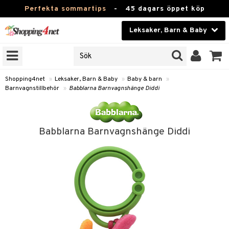
Perfekta sommartips
-
45 dagars öppet köp
Leksaker, Barn & Baby
RKEN
Skönhet
JER
ODUKTER
Kontaktlinser
Shopping4net
»
Leksaker, Barn & Baby
»
Baby & barn
»
Barnvagnstillbehör
»
Babblarna Barnvagnshänge Diddi
TKORT
Hälsokost
Apotek
arn
Babblarna Barnvagnshänge Diddi
oarer
Fitness
 håret
et
Hem & Inredning
tar & Mössor
bygym
Leksaker, Barn & Baby
igt
ysitters
nservis
kar & Handdukar
Varumärken
nböcker
 & Skallra
lappar
gnstillbehör
Kampanjer
ycken
iler
lådor & Matförvaring
d/Mamma