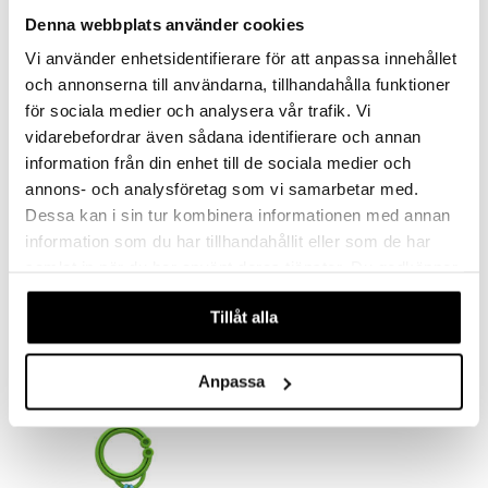
 Patrol
Denna webbplats använder cookies
tson & Findus
Vi använder enhetsidentifierare för att anpassa innehållet
pi Långstrump
och annonserna till användarna, tillhandahålla funktioner
för sociala medier och analysera vår trafik. Vi
kemon
vidarebefordrar även sådana identifierare och annan
amashjältarna
information från din enhet till de sociala medier och
ållan
annons- och analysföretag som vi samarbetar med.
Dessa kan i sin tur kombinera informationen med annan
derman
information som du har tillhandahållit eller som de har
er Mario
samlat in när du har använt deras tjänster. Du godkänner
Babblarna Barnvagnshänge Bobbo
Babblarna Barnvagnshänge Dadda
våra cookies vid fortsatt användande av vår webbplats.
BABBLARNA
BABBLARNA
Tillåt alla
109
109
kr
kr
Anpassa