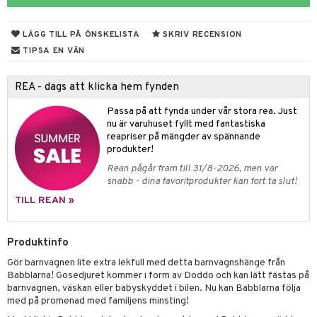
atshirts
ivitetsleksaker
böcker
giska leksaker
saker
tar
hirts
gleksaker
der
 Klossar
0 bitar
el
LÄGG TILL PÅ ÖNSKELISTA
SKRIV RECENSION
änst
don
O Builder
läder & Strumpor
sel
aterial
spel
TIPSA EN VÄN
 & svar
a gå vagnar
omag
ndgård
r
ssel
set
psspel
REA - dags att klicka hem fynden
produkt
ssar
urer
ionfigurer
kåp
illbehör
Måla
Passa på att fynda under vår stora rea. Just
elningen
gformers
 Real
y Born
ndby
nu är varuhuset fyllt med fantastiska
n
erial
reapriser på mängder av spännande
tik
ktyg
tlest Pet Shop
bie
dby Stockholm
etsfordon
star & Gungdjur
s
produkter!
Rean pågår fram till 31/8-2026, men var
leich - Forntidsdjur
comelon
min
ar
figurer
snabb - dina favoritprodukter kan fort ta slut!
leich - Hästar
ney Prinsessor
pi Hoppetossa
banor
ons Åberg
TILL REAN »
leich-Wild Life
ktillbehör
i Villa Villerkulla
ndkår
blarna
anicals
us
Produktinfo
 Zhu Pets
by's Dollhouse
is
mse
tnite
 & Köksredskap
r
Gör barnvagnen lite extra lekfull med detta barnvagnshänge från
py Friends
g
tman
GO Bluey
dning
bil
Babblarna! Gosedjuret kommer i form av Doddo och kan lätt fästas på
barnvagnen, väskan eller babyskyddet i bilen. Nu kan Babblarna följa
.L.
libompa
O City
tyrt
med på promenad med familjens minsting!