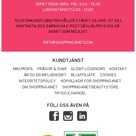
ÖPPETTIDER: MÅN.-FRE. 9.00 - 15.00
LUNCHSTÄNGT 12.00 - 13.00
TELEFONKUNDTJÄNSTEN HÅLLER STÄNGT 29 JUNI–27 JULI.
KONTAKTA OSS GÄRNA VIA E-POST SÅ HJÄLPER VI DIG SÅ
SNART SOM MÖJLIGT.
INFO@SHOPPING4NET.COM
KUNDTJÄNST
MIN PROFIL
FRÅGOR & SVAR
GLÖMT LÖSENORD
KONTAKT
ÄR DU EN INFLUENCER?
BLI AFFILIATE
COOKIES
INTEGRITETSPOLICY
KÖPVILLKOR FÖR SHOPPING4NET
OM SHOPPING4NET
SHOPPING4NET BEAUTYSTORE
TRYGG E-HANDEL
FÖLJ OSS ÄVEN PÅ