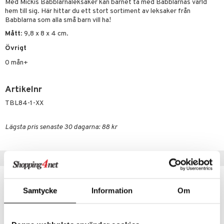
gtoys
s
O Classic
Med Mickis Babblarnaleksaker kan barnet ta med Babblarnas värld
saker
hem till sig. Här hittar du ett stort sortiment av leksaker från
ens Barn
ney
O Creator
Babblarna som alla små barn vill ha!
o
uslek
Mått
: 9,8 x 8 x 4 cm.
ållan
ney Prinsessor
GO Disney
badabado
andlek
Övrigt
ffi Love
l
O Disney Princess
ki
mhus-leksaker
0 mån+
zen
GO DUPLO
mhus-spel
ta Gris
O Friends
Artikelnr
TBL84-1-XX
ry Potter
O Minecraft
lo Kitty
GO Ninjago
Lägsta pris senaste 30 dagarna: 88 kr
.L.
GO Speed Champions
mma Mu
GO Spidey
Tips till dig
le
O Super Heroes
min
ic
Samtycke
Information
Om
Little Pony