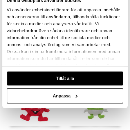
 Patrol
Denna webbplats använder cookies
Vi använder enhetsidentifierare för att anpassa innehållet
tson & Findus
och annonserna till användarna, tillhandahålla funktioner
pi Långstrump
för sociala medier och analysera vår trafik. Vi
kemon
vidarebefordrar även sådana identifierare och annan
Babblarna Barnvagnshänge Babba
Babblarna Barnvagnshänge Bibbi
information från din enhet till de sociala medier och
amashjältarna
BABBLARNA
BABBLARNA
annons- och analysföretag som vi samarbetar med.
ållan
Dessa kan i sin tur kombinera informationen med annan
109
109
kr
kr
information som du har tillhandahållit eller som de har
derman
samlat in när du har använt deras tjänster. Du godkänner
er Mario
våra cookies vid fortsatt användande av vår webbplats.
Tillåt alla
Anpassa