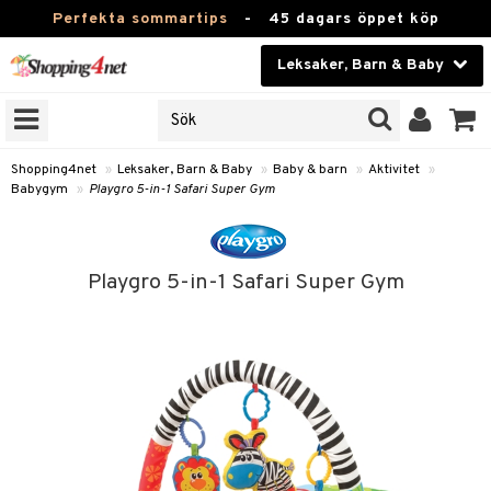
Perfekta sommartips
-
45 dagars öppet köp
Leksaker, Barn & Baby
RKEN
Skönhet
JER
ODUKTER
Kontaktlinser
Shopping4net
»
Leksaker, Barn & Baby
»
Baby & barn
»
Aktivitet
»
Babygym
»
Playgro 5-in-1 Safari Super Gym
TKORT
Hälsokost
Apotek
arn
Playgro 5-in-1 Safari Super Gym
oarer
Fitness
 håret
et
Hem & Inredning
tar & Mössor
bygym
Leksaker, Barn & Baby
igt
ysitters
Varumärken
nböcker
 & Skallra
Kampanjer
ycken
iler