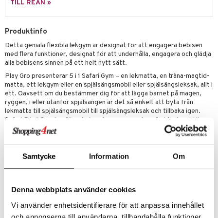
leich - Hästar
ney Prinsessor
pi Hoppetossa
banor
ons Åberg
TILL REAN »
leich-Wild Life
ktillbehör
i Villa Villerkulla
ndkår
blarna
anicals
us
Produktinfo
 Zhu Pets
by's Dollhouse
is
mse
tnite
 & Köksredskap
r
Detta geniala flexibla lekgym är designat för att engagera bebisen
py Friends
g
tman
GO Bluey
dning
bil
med flera funktioner, designat för att underhålla, engagera och glädja
alla bebisens sinnen på ett helt nytt sätt.
.L.
libompa
O City
tyrt
Play Gro presenterar 5 i 1 Safari Gym – en lekmatta, en träna-magtid-
gtoys
matta, ett lekgym eller en spjälsängsmobil eller spjälsängsleksak, allt i
s
O Classic
saker
ett. Oavsett om du bestämmer dig för att lägga barnet på magen,
ens Barn
ney
O Creator
ryggen, i eller utanför spjälsängen är det så enkelt att byta från
o
uslek
lekmatta till spjälsängsmobil till spjälsängsleksak och tillbaka igen.
ållan
ney Prinsessor
GO Disney
Safari 5 in 1 Gym har färgglada och engagerande safaridjurkaraktärer,
badabado
andlek
alla med unika strukturer och funktioner, vilket säkerställer att barnet
ffi Love
l
O Disney Princess
tränar samtidigt som det underhålls i timmar.
ki
mhus-leksaker
Övrigt
zen
GO DUPLO
mhus-spel
Samtycke
Information
Om
0 mån+
ta Gris
O Friends
ry Potter
O Minecraft
Denna webbplats använder cookies
Artikelnr
lo Kitty
GO Ninjago
Vi använder enhetsidentifierare för att anpassa innehållet
TPG49-1-XX
och annonserna till användarna, tillhandahålla funktioner