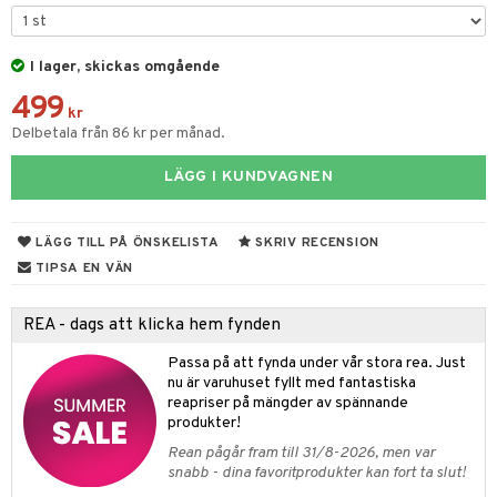
par & Tillbehör
sar & Solhattar
der & UV-kläder
ker
I lager, skickas omgående
ngar
är
ment
499
elar
öcker
ngsspel
skalendrar
kr
Delbetala från 86 kr per månad.
gings
lar
tböcker
ment
k
tar
LÄGG I KUNDVAGNEN
atshirts
ivitetsleksaker
böcker
giska leksaker
saker
tar
hirts
gleksaker
der
 Klossar
0 bitar
el
LÄGG TILL PÅ ÖNSKELISTA
SKRIV RECENSION
änst
don
O Builder
läder & Strumpor
sel
aterial
spel
TIPSA EN VÄN
 & svar
a gå vagnar
omag
ndgård
r
ssel
set
psspel
REA - dags att klicka hem fynden
produkt
ssar
urer
ionfigurer
kåp
illbehör
Måla
Passa på att fynda under vår stora rea. Just
elningen
gformers
 Real
nu är varuhuset fyllt med fantastiska
y Born
ndby
n
erial
reapriser på mängder av spännande
tik
ktyg
tlest Pet Shop
bie
dby Stockholm
produkter!
etsfordon
star & Gungdjur
s
Rean pågår fram till 31/8-2026, men var
leich - Forntidsdjur
comelon
min
ar
figurer
snabb - dina favoritprodukter kan fort ta slut!