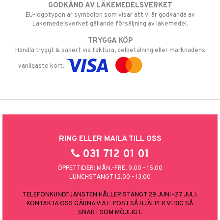
GODKÄND AV LÄKEMEDELSVERKET
EU-logotypen är symbolen som visar att vi är godkända av
Läkemedelsverket gällande försäljning av läkemedel.
TRYGGA KÖP
Handla tryggt & säkert via faktura, delbetalning eller marknadens
vanligaste kort.
RING ELLER MAILA TILL OSS
031 712 01 01
ÖPPETTIDER: MÅN.-FRE. 9.00 - 15.00
LUNCHSTÄNGT 12.00 - 13.00
TELEFONKUNDTJÄNSTEN HÅLLER STÄNGT 29 JUNI–27 JULI.
KONTAKTA OSS GÄRNA VIA E-POST SÅ HJÄLPER VI DIG SÅ
SNART SOM MÖJLIGT.