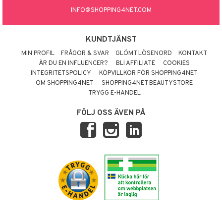
INFO@SHOPPING4NET.COM
KUNDTJÄNST
MIN PROFIL
FRÅGOR & SVAR
GLÖMT LÖSENORD
KONTAKT
ÄR DU EN INFLUENCER?
BLI AFFILIATE
COOKIES
INTEGRITETSPOLICY
KÖPVILLKOR FÖR SHOPPING4NET
OM SHOPPING4NET
SHOPPING4NET BEAUTYSTORE
TRYGG E-HANDEL
FÖLJ OSS ÄVEN PÅ