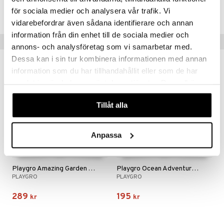
.L.
GO Speed Champions
för sociala medier och analysera vår trafik. Vi
Lägsta pris senaste 30 dagarna: 499 kr
mma Mu
GO Spidey
vidarebefordrar även sådana identifierare och annan
information från din enhet till de sociala medier och
le
O Super Heroes
Tips till dig
annons- och analysföretag som vi samarbetar med.
min
ic
Dessa kan i sin tur kombinera informationen med annan
Little Pony
information som du har tillhandahållit eller som de har
samlat in när du har använt deras tjänster. Du godkänner
 Patrol
våra cookies vid fortsatt användande av vår webbplats.
tson & Findus
Tillåt alla
pi Långstrump
Anpassa
kemon
amashjältarna
Playgro Amazing Garden Twirly Whirly
Playgro Ocean Adventure Twirly Whirly
ållan
PLAYGRO
PLAYGRO
derman
289
195
kr
kr
er Mario