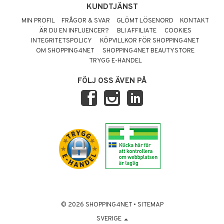
KUNDTJÄNST
MIN PROFIL
FRÅGOR & SVAR
GLÖMT LÖSENORD
KONTAKT
ÄR DU EN INFLUENCER?
BLI AFFILIATE
COOKIES
INTEGRITETSPOLICY
KÖPVILLKOR FÖR SHOPPING4NET
OM SHOPPING4NET
SHOPPING4NET BEAUTYSTORE
TRYGG E-HANDEL
FÖLJ OSS ÄVEN PÅ
© 2026 SHOPPING4NET
•
SITEMAP
SVERIGE