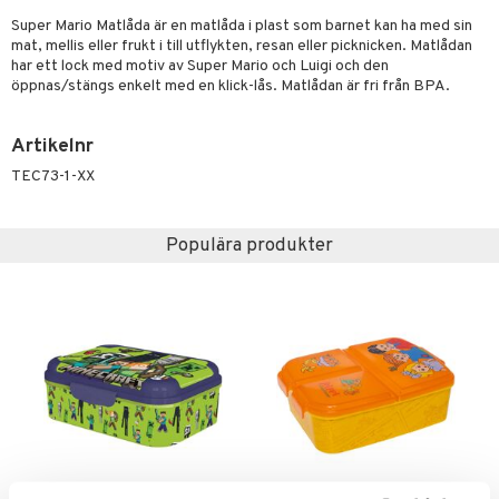
Super Mario Matlåda är en matlåda i plast som barnet kan ha med sin
par & Tillbehör
sar & Solhattar
der & UV-kläder
ker
mat, mellis eller frukt i till utflykten, resan eller picknicken. Matlådan
har ett lock med motiv av Super Mario och Luigi och den
ngar
är
ment
öppnas/stängs enkelt med en klick-lås. Matlådan är fri från BPA.
elar
öcker
ngsspel
skalendrar
Artikelnr
gings
lar
tböcker
ment
k
tar
TEC73-1-XX
atshirts
ivitetsleksaker
böcker
giska leksaker
saker
tar
hirts
gleksaker
der
 Klossar
0 bitar
el
Populära produkter
änst
don
O Builder
läder & Strumpor
sel
aterial
spel
 & svar
a gå vagnar
omag
ndgård
r
ssel
set
psspel
produkt
ssar
urer
ionfigurer
kåp
illbehör
Måla
elningen
gformers
 Real
y Born
ndby
n
erial
tik
ktyg
tlest Pet Shop
bie
dby Stockholm
etsfordon
star & Gungdjur
s
leich - Forntidsdjur
comelon
min
ar
figurer