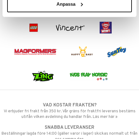
.L.
GO Speed Champions
Anpassa
mma Mu
GO Spidey
le
O Super Heroes
min
ic
Little Pony
 Patrol
tson & Findus
pi Långstrump
kemon
amashjältarna
VAD KOSTAR FRAKTEN?
ållan
Vi erbjuder fri frakt från 350 kr. Vår gräns för fraktfri leverans bestäms
derman
utifån vilken avdelning du handlar från. Läs mer här »
SNABBA LEVERANSER
er Mario
Beställningar lagda före 14:00 (gäller varor i lager) skickas normalt ut från