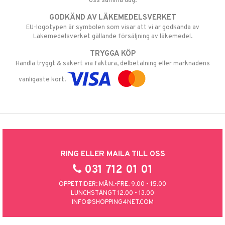
oss samma dag.
GODKÄND AV LÄKEMEDELSVERKET
EU-logotypen är symbolen som visar att vi är godkända av
Läkemedelsverket gällande försäljning av läkemedel.
TRYGGA KÖP
Handla tryggt & säkert via faktura, delbetalning eller marknadens
vanligaste kort.
RING ELLER MAILA TILL OSS
031 712 01 01
ÖPPETTIDER: MÅN.-FRE. 9.00 - 15.00
LUNCHSTÄNGT 12.00 - 13.00
INFO@SHOPPING4NET.COM