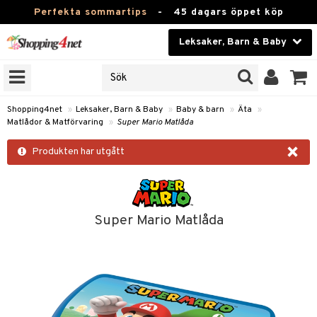
Perfekta sommartips
-
45 dagars öppet köp
Leksaker, Barn & Baby
RKEN
Skönhet
JER
ODUKTER
Kontaktlinser
Shopping4net
»
Leksaker, Barn & Baby
»
Baby & barn
»
Äta
»
Matlådor & Matförvaring
»
Super Mario Matlåda
TKORT
Hälsokost
×
Produkten har utgått
Apotek
arn
oarer
Fitness
 håret
et
Hem & Inredning
Super Mario Matlåda
tar & Mössor
bygym
Leksaker, Barn & Baby
igt
ysitters
nservis
Varumärken
nböcker
 & Skallra
lappar
Kampanjer
ycken
iler
lådor & Matförvaring