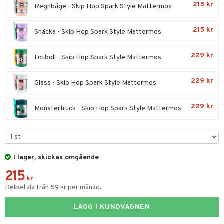
215 kr
Regnbåge - Skip Hop Spark Style Mattermos
par & Tillbehör
sar & Solhattar
der & UV-kläder
ker
215 kr
Snäcka - Skip Hop Spark Style Mattermos
ngar
är
ment
elar
öcker
ngsspel
skalendrar
229 kr
Fotboll - Skip Hop Spark Style Mattermos
gings
lar
tböcker
ment
k
tar
229 kr
Glass - Skip Hop Spark Style Mattermos
atshirts
ivitetsleksaker
böcker
giska leksaker
saker
tar
hirts
gleksaker
der
 Klossar
0 bitar
el
229 kr
Monstertruck - Skip Hop Spark Style Mattermos
änst
don
O Builder
läder & Strumpor
sel
aterial
spel
 & svar
a gå vagnar
omag
ndgård
r
ssel
set
psspel
produkt
ssar
urer
ionfigurer
kåp
illbehör
Måla
I lager, skickas omgående
elningen
gformers
215
 Real
y Born
ndby
n
erial
kr
tik
Delbetala från 59 kr per månad.
ktyg
tlest Pet Shop
bie
dby Stockholm
etsfordon
star & Gungdjur
s
leich - Forntidsdjur
comelon
LÄGG I KUNDVAGNEN
min
ar
figurer