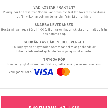
VAD KOSTAR FRAKTEN?
Vi erbjuder fri frakt från 350 kr. Vår gräns för fraktfri leverans bestäms
utifån vilken avdelning du handlar från. Läs mer här »
SNABBA LEVERANSER
Beställningar lagda före 14:00 (gäller varor i lager) skickas normalt ut från
oss samma dag.
GODKÄND AV LÄKEMEDELSVERKET
EU-logotypen är symbolen som visar att vi är godkända av
Läkemedelsverket gällande försäljning av läkemedel.
TRYGGA KÖP
Handla tryggt & säkert via faktura, delbetalning eller marknadens
vanligaste kort.
RING ELLER MAILA TILL OSS