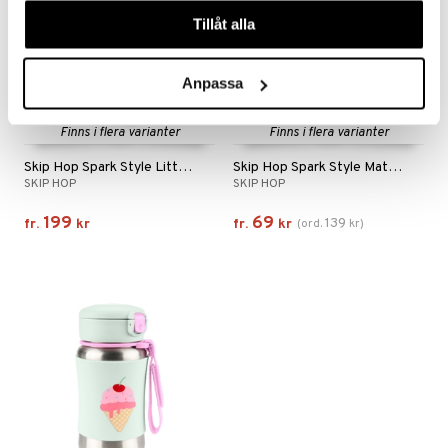
våra cookies vid fortsatt användande av vår webbplats.
Tillåt alla
Anpassa
Finns i flera varianter
Finns i flera varianter
Skip Hop Spark Style Little Kid Backpack
Skip Hop Spark Style Matlåda
SKIP HOP
SKIP HOP
199
69
139
fr.
kr
fr.
kr
(
ord.
kr
)