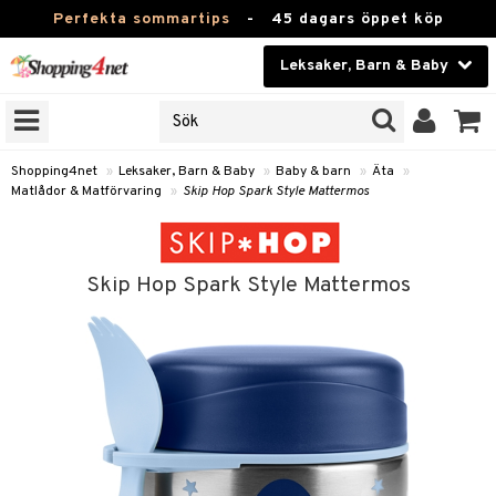
Perfekta sommartips
-
45 dagars öppet köp
Leksaker, Barn & Baby
RKEN
Skönhet
JER
ODUKTER
Kontaktlinser
Shopping4net
»
Leksaker, Barn & Baby
»
Baby & barn
»
Äta
»
Matlådor & Matförvaring
»
Skip Hop Spark Style Mattermos
TKORT
Hälsokost
Apotek
arn
Skip Hop Spark Style Mattermos
oarer
Fitness
 håret
et
Hem & Inredning
tar & Mössor
bygym
Leksaker, Barn & Baby
igt
ysitters
nservis
Varumärken
nböcker
 & Skallra
lappar
Kampanjer
ycken
iler
lådor & Matförvaring