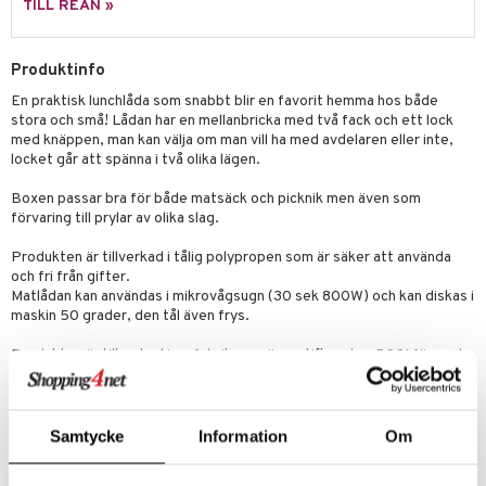
leich - Hästar
ney Prinsessor
pi Hoppetossa
banor
ons Åberg
TILL REAN »
leich-Wild Life
ktillbehör
i Villa Villerkulla
ndkår
blarna
anicals
us
Produktinfo
 Zhu Pets
by's Dollhouse
is
mse
tnite
 & Köksredskap
r
En praktisk lunchlåda som snabbt blir en favorit hemma hos både
py Friends
g
tman
GO Bluey
dning
bil
stora och små! Lådan har en mellanbricka med två fack och ett lock
med knäppen, man kan välja om man vill ha med avdelaren eller inte,
.L.
libompa
O City
tyrt
locket går att spänna i två olika lägen.
gtoys
s
O Classic
saker
Boxen passar bra för både matsäck och picknik men även som
förvaring till prylar av olika slag.
ens Barn
ney
O Creator
o
uslek
Produkten är tillverkad i tålig polypropen som är säker att använda
ållan
ney Prinsessor
GO Disney
badabado
andlek
och fri från gifter.
Matlådan kan användas i mikrovågsugn (30 sek 800W) och kan diskas i
ffi Love
l
O Disney Princess
ki
mhus-leksaker
maskin 50 grader, den tål även frys.
zen
GO DUPLO
mhus-spel
Produkten är tillverkad i en fabrik som är certifierad av BSCI för goda
och säkra arbetsförhållanden. Fabriken är certifierad enligt
ta Gris
O Friends
kvalitetsledningssystemet ISO 9001 för att säkerställa god hantering
ry Potter
O Minecraft
av produkter som skall användas med mat.
Samtycke
Information
Om
Skötselråd
: Diskmaskin 50 grader.
lo Kitty
GO Ninjago
Material
: Polypropen.
Mått
: 8 x 18,5 x 12 cm.