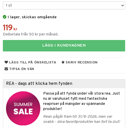
par & Tillbehör
sar & Solhattar
der & UV-kläder
ker
I lager, skickas omgående
ngar
är
ment
119
elar
öcker
ngsspel
skalendrar
kr
Delbetala från 50 kr per månad.
gings
lar
tböcker
ment
k
tar
LÄGG I KUNDVAGNEN
atshirts
ivitetsleksaker
böcker
giska leksaker
saker
tar
hirts
gleksaker
der
 Klossar
0 bitar
el
LÄGG TILL PÅ ÖNSKELISTA
SKRIV RECENSION
änst
don
O Builder
läder & Strumpor
sel
aterial
spel
TIPSA EN VÄN
 & svar
a gå vagnar
omag
ndgård
r
ssel
set
psspel
REA - dags att klicka hem fynden
produkt
ssar
urer
ionfigurer
kåp
illbehör
Måla
Passa på att fynda under vår stora rea. Just
elningen
gformers
 Real
nu är varuhuset fyllt med fantastiska
y Born
ndby
n
erial
reapriser på mängder av spännande
tik
ktyg
tlest Pet Shop
bie
dby Stockholm
produkter!
etsfordon
star & Gungdjur
s
Rean pågår fram till 31/8-2026, men var
leich - Forntidsdjur
comelon
min
ar
figurer
snabb - dina favoritprodukter kan fort ta slut!