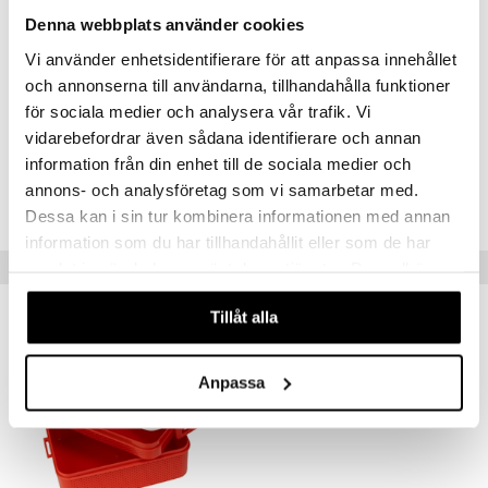
.L.
GO Speed Champions
Denna webbplats använder cookies
Övrigt
mma Mu
GO Spidey
Vi använder enhetsidentifierare för att anpassa innehållet
0 år+
le
O Super Heroes
och annonserna till användarna, tillhandahålla funktioner
för sociala medier och analysera vår trafik. Vi
min
ic
Artikelnr
vidarebefordrar även sådana identifierare och annan
TRR85-1-XX
Little Pony
information från din enhet till de sociala medier och
 Patrol
annons- och analysföretag som vi samarbetar med.
Lägsta pris senaste 30 dagarna: 119 kr
Dessa kan i sin tur kombinera informationen med annan
tson & Findus
information som du har tillhandahållit eller som de har
pi Långstrump
Tips till dig
samlat in när du har använt deras tjänster. Du godkänner
våra cookies vid fortsatt användande av vår webbplats.
kemon
Tillåt alla
amashjältarna
ållan
Anpassa
derman
er Mario