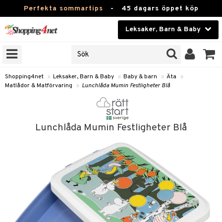
Perfekta sommartips
-
45 dagars öppet köp
Leksaker, Barn & Baby
RKEN
Skönhet
JER
ODUKTER
Kontaktlinser
Shopping4net
»
Leksaker, Barn & Baby
»
Baby & barn
»
Äta
»
Matlådor & Matförvaring
»
Lunchlåda Mumin Festligheter Blå
TKORT
Hälsokost
Apotek
arn
Lunchlåda Mumin Festligheter Blå
oarer
Fitness
 håret
et
Hem & Inredning
tar & Mössor
bygym
Leksaker, Barn & Baby
igt
ysitters
nservis
Varumärken
nböcker
 & Skallra
lappar
Kampanjer
ycken
iler
lådor & Matförvaring