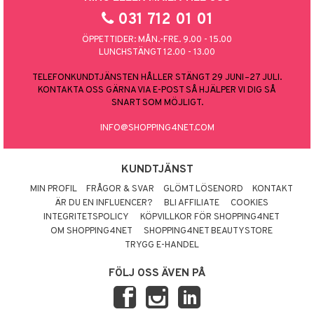
031 712 01 01
ÖPPETTIDER: MÅN.-FRE. 9.00 - 15.00
LUNCHSTÄNGT 12.00 - 13.00
TELEFONKUNDTJÄNSTEN HÅLLER STÄNGT 29 JUNI–27 JULI.
KONTAKTA OSS GÄRNA VIA E-POST SÅ HJÄLPER VI DIG SÅ
SNART SOM MÖJLIGT.
INFO@SHOPPING4NET.COM
KUNDTJÄNST
MIN PROFIL
FRÅGOR & SVAR
GLÖMT LÖSENORD
KONTAKT
ÄR DU EN INFLUENCER?
BLI AFFILIATE
COOKIES
INTEGRITETSPOLICY
KÖPVILLKOR FÖR SHOPPING4NET
OM SHOPPING4NET
SHOPPING4NET BEAUTYSTORE
TRYGG E-HANDEL
FÖLJ OSS ÄVEN PÅ