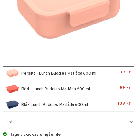
glasögon
ttefiltar
pflaskor & Tillbehör
tenflaskor & Tillbehör
kar & Handdukar
nstillbehör
d/Mamma
viditet & amning
ing
nmöbler
99 kr
Persika - Lunch Buddies Matlåda 600 ml
oration
kerad
99 kr
Röd - Lunch Buddies Matlåda 600 ml
varing
lbehör
ilen
et
mpor
aply
109 kr
Blå - Lunch Buddies Matlåda 600 ml
tor
kor
drummet
skor
gkläder
nddukar
er
I lager, skickas omgående
dvård
oarer