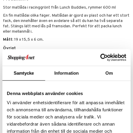
leich - Hästar
ney Prinsessor
pi Hoppetossa
banor
ons Åberg
Stor matlåda i racinggrönt från Lunch Buddies, rymmer 600 ml
leich-Wild Life
ktillbehör
i Villa Villerkulla
ndkår
blarna
anicals
us
En fin matlådai olika fäger. Matlådan är gjord av plast och har ett stort
 Zhu Pets
by's Dollhouse
fack, den innehåller även en avdelare så att du kan ha två separata
is
mse
tnite
 & Köksredskap
r
fat. Stängs lätt med lås på framsidan. Perfekt för att packa lunch
py Friends
g
eller mellanmål i.
tman
GO Bluey
dning
bil
Mått
: 19 x 15,5 x 6 cm.
.L.
libompa
O City
tyrt
Övrigt
gtoys
s
O Classic
saker
3 år+
ens Barn
ney
O Creator
o
uslek
ållan
ney Prinsessor
GO Disney
Samtycke
Information
Om
badabado
andlek
ffi Love
l
O Disney Princess
ki
mhus-leksaker
zen
GO DUPLO
Denna webbplats använder cookies
mhus-spel
Artikelnr
Vi använder enhetsidentifierare för att anpassa innehållet
ta Gris
O Friends
TVA21-1-PER
och annonserna till användarna, tillhandahålla funktioner
ry Potter
O Minecraft
för sociala medier och analysera vår trafik. Vi
Lägsta pris senaste 30 dagarna: 99 kr
lo Kitty
GO Ninjago
vidarebefordrar även sådana identifierare och annan
information från din enhet till de sociala medier och