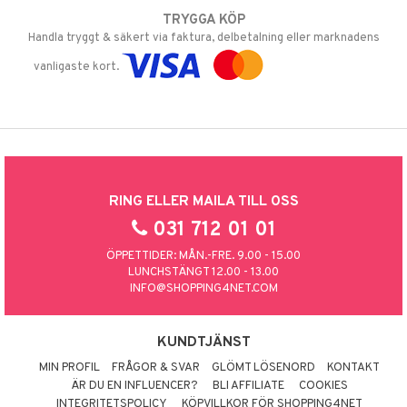
TRYGGA KÖP
Handla tryggt & säkert via faktura, delbetalning eller marknadens
vanligaste kort.
RING ELLER MAILA TILL OSS
031 712 01 01
ÖPPETTIDER: MÅN.-FRE. 9.00 - 15.00
LUNCHSTÄNGT 12.00 - 13.00
INFO@SHOPPING4NET.COM
KUNDTJÄNST
MIN PROFIL
FRÅGOR & SVAR
GLÖMT LÖSENORD
KONTAKT
ÄR DU EN INFLUENCER?
BLI AFFILIATE
COOKIES
INTEGRITETSPOLICY
KÖPVILLKOR FÖR SHOPPING4NET