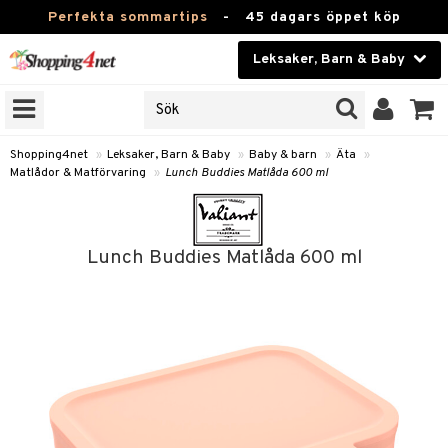
Perfekta sommartips
-
45 dagars öppet köp
Leksaker, Barn & Baby
RKEN
Skönhet
JER
ODUKTER
Kontaktlinser
Shopping4net
»
Leksaker, Barn & Baby
»
Baby & barn
»
Äta
»
Matlådor & Matförvaring
»
Lunch Buddies Matlåda 600 ml
TKORT
Hälsokost
Apotek
arn
Lunch Buddies Matlåda 600 ml
oarer
Fitness
 håret
et
Hem & Inredning
tar & Mössor
bygym
Leksaker, Barn & Baby
igt
ysitters
nservis
Varumärken
nböcker
 & Skallra
lappar
Kampanjer
ycken
iler
lådor & Matförvaring