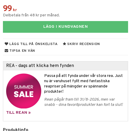
99
par & Tillbehör
sar & Solhattar
der & UV-kläder
ker
kr
Delbetala från 48 kr per månad.
ngar
är
ment
LÄGG I KUNDVAGNEN
elar
öcker
ngsspel
skalendrar
gings
lar
tböcker
ment
k
tar
LÄGG TILL PÅ ÖNSKELISTA
SKRIV RECENSION
atshirts
ivitetsleksaker
böcker
giska leksaker
saker
tar
TIPSA EN VÄN
hirts
gleksaker
der
 Klossar
0 bitar
el
änst
REA - dags att klicka hem fynden
don
O Builder
läder & Strumpor
sel
aterial
spel
 & svar
Passa på att fynda under vår stora rea. Just
a gå vagnar
omag
ndgård
nu är varuhuset fyllt med fantastiska
r
ssel
set
psspel
produkt
reapriser på mängder av spännande
ssar
urer
ionfigurer
kåp
illbehör
Måla
produkter!
elningen
Rean pågår fram till 31/8-2026, men var
gformers
 Real
y Born
ndby
n
erial
snabb - dina favoritprodukter kan fort ta slut!
tik
ktyg
tlest Pet Shop
bie
dby Stockholm
etsfordon
star & Gungdjur
s
TILL REAN »
leich - Forntidsdjur
comelon
min
ar
figurer
Produktinfo