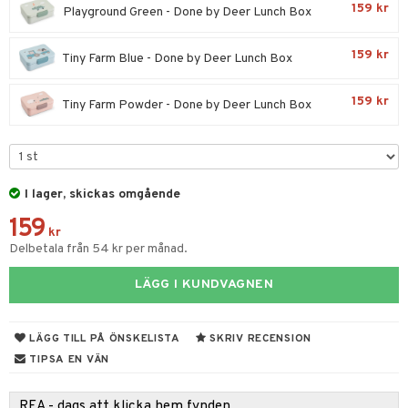
159 kr
Playground Green - Done by Deer Lunch Box
par & Tillbehör
sar & Solhattar
der & UV-kläder
ker
159 kr
Tiny Farm Blue - Done by Deer Lunch Box
ngar
är
ment
elar
öcker
ngsspel
skalendrar
159 kr
Tiny Farm Powder - Done by Deer Lunch Box
gings
lar
tböcker
ment
k
tar
atshirts
ivitetsleksaker
böcker
giska leksaker
saker
tar
hirts
gleksaker
der
 Klossar
0 bitar
el
I lager, skickas omgående
änst
don
O Builder
läder & Strumpor
sel
aterial
spel
159
kr
 & svar
Delbetala från 54 kr per månad.
a gå vagnar
omag
ndgård
r
ssel
set
psspel
produkt
ssar
urer
ionfigurer
LÄGG I KUNDVAGNEN
kåp
illbehör
Måla
elningen
gformers
 Real
y Born
ndby
n
erial
tik
LÄGG TILL PÅ ÖNSKELISTA
SKRIV RECENSION
ktyg
tlest Pet Shop
bie
dby Stockholm
etsfordon
star & Gungdjur
s
TIPSA EN VÄN
leich - Forntidsdjur
comelon
min
ar
figurer
REA - dags att klicka hem fynden