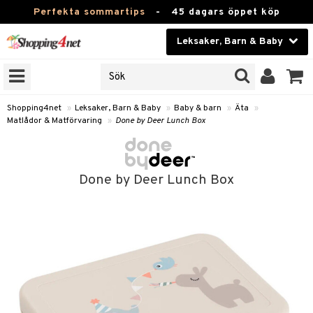
Perfekta sommartips
-
45 dagars öppet köp
Leksaker, Barn & Baby
RKEN
Skönhet
JER
ODUKTER
Kontaktlinser
Shopping4net
»
Leksaker, Barn & Baby
»
Baby & barn
»
Äta
»
Matlådor & Matförvaring
»
Done by Deer Lunch Box
TKORT
Hälsokost
Apotek
arn
Done by Deer Lunch Box
oarer
Fitness
 håret
et
Hem & Inredning
tar & Mössor
bygym
Leksaker, Barn & Baby
igt
ysitters
nservis
Varumärken
nböcker
 & Skallra
lappar
Kampanjer
ycken
iler
lådor & Matförvaring