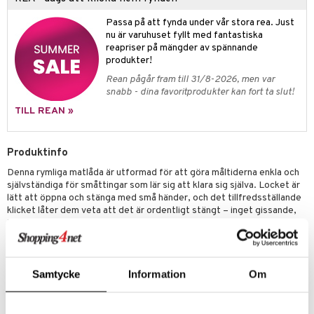
leich - Hästar
ney Prinsessor
pi Hoppetossa
banor
ons Åberg
Passa på att fynda under vår stora rea. Just
leich-Wild Life
ktillbehör
i Villa Villerkulla
ndkår
blarna
anicals
us
nu är varuhuset fyllt med fantastiska
 Zhu Pets
reapriser på mängder av spännande
by's Dollhouse
is
mse
tnite
 & Köksredskap
r
produkter!
py Friends
g
tman
GO Bluey
dning
bil
Rean pågår fram till 31/8-2026, men var
snabb - dina favoritprodukter kan fort ta slut!
.L.
libompa
O City
tyrt
TILL REAN »
gtoys
s
O Classic
saker
ens Barn
ney
O Creator
o
uslek
Produktinfo
ållan
ney Prinsessor
GO Disney
Denna rymliga matlåda är utformad för att göra måltiderna enkla och
badabado
andlek
självständiga för småttingar som lär sig att klara sig själva. Locket är
ffi Love
l
O Disney Princess
lätt att öppna och stänga med små händer, och det tillfredsställande
ki
mhus-leksaker
klicket låter dem veta att det är ordentligt stängt – inget gissande,
zen
GO DUPLO
mhus-spel
inget spill.
En smart, avtagbar avdelare låter dig separera mat och snacks precis
ta Gris
O Friends
som ditt barn gillar – smörgåsar på ena sidan, frukt eller krispiga
ry Potter
O Minecraft
grönsaker på den andra. Med flexibla placeringsalternativ anpassar
Samtycke
Information
Om
den sig till olika måltider och aptiter, dag för dag.
lo Kitty
GO Ninjago
Tål diskmaskin (max 70°C) och mikrovågsugn. Använd inte i ugn.