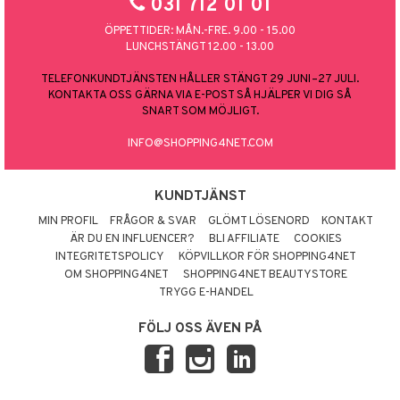
031 712 01 01
ÖPPETTIDER: MÅN.-FRE. 9.00 - 15.00
LUNCHSTÄNGT 12.00 - 13.00
TELEFONKUNDTJÄNSTEN HÅLLER STÄNGT 29 JUNI–27 JULI.
KONTAKTA OSS GÄRNA VIA E-POST SÅ HJÄLPER VI DIG SÅ
SNART SOM MÖJLIGT.
INFO@SHOPPING4NET.COM
KUNDTJÄNST
MIN PROFIL
FRÅGOR & SVAR
GLÖMT LÖSENORD
KONTAKT
ÄR DU EN INFLUENCER?
BLI AFFILIATE
COOKIES
INTEGRITETSPOLICY
KÖPVILLKOR FÖR SHOPPING4NET
OM SHOPPING4NET
SHOPPING4NET BEAUTYSTORE
TRYGG E-HANDEL
FÖLJ OSS ÄVEN PÅ