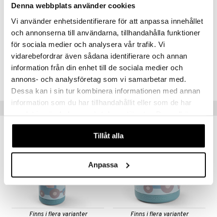
.L.
GO Speed Champions
Mått: 17,5 x 13 x 6,5 cm.
Denna webbplats använder cookies
Material: PP.
mma Mu
GO Spidey
Vi använder enhetsidentifierare för att anpassa innehållet
och annonserna till användarna, tillhandahålla funktioner
le
O Super Heroes
Artikelnr
för sociala medier och analysera vår trafik. Vi
min
ic
TDN26-1-CEN
vidarebefordrar även sådana identifierare och annan
Little Pony
information från din enhet till de sociala medier och
Lägsta pris senaste 30 dagarna: 159 kr
annons- och analysföretag som vi samarbetar med.
 Patrol
Dessa kan i sin tur kombinera informationen med annan
tson & Findus
information som du har tillhandahållit eller som de har
Tips till dig
samlat in när du har använt deras tjänster. Du godkänner
pi Långstrump
våra cookies vid fortsatt användande av vår webbplats.
kemon
Tillåt alla
amashjältarna
Anpassa
ållan
derman
er Mario
Finns i flera varianter
Finns i flera varianter