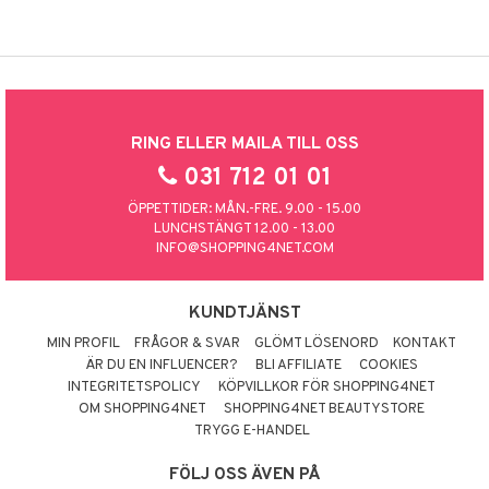
RING ELLER MAILA TILL OSS
031 712 01 01
ÖPPETTIDER: MÅN.-FRE. 9.00 - 15.00
LUNCHSTÄNGT 12.00 - 13.00
INFO@SHOPPING4NET.COM
KUNDTJÄNST
MIN PROFIL
FRÅGOR & SVAR
GLÖMT LÖSENORD
KONTAKT
ÄR DU EN INFLUENCER?
BLI AFFILIATE
COOKIES
INTEGRITETSPOLICY
KÖPVILLKOR FÖR SHOPPING4NET
OM SHOPPING4NET
SHOPPING4NET BEAUTYSTORE
TRYGG E-HANDEL
FÖLJ OSS ÄVEN PÅ