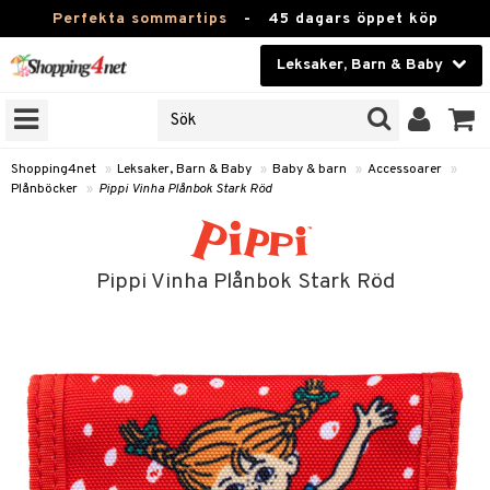
Perfekta sommartips
-
45 dagars öppet köp
Leksaker, Barn & Baby
RKEN
Skönhet
JER
ODUKTER
Kontaktlinser
Shopping4net
»
Leksaker, Barn & Baby
»
Baby & barn
»
Accessoarer
»
Plånböcker
»
Pippi Vinha Plånbok Stark Röd
TKORT
Hälsokost
Apotek
arn
Pippi Vinha Plånbok Stark Röd
oarer
Fitness
 håret
Hem & Inredning
tar & Mössor
Leksaker, Barn & Baby
igt
Varumärken
ånböcker
Kampanjer
ycken