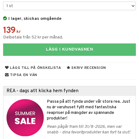
dvård
oarer
I lager, skickas omgående
par & Tillbehör
sar & Solhattar
der & UV-kläder
ker
139
ngar
är
ment
kr
Delbetala från 52 kr per månad.
elar
öcker
ngsspel
skalendrar
LÄGG I KUNDVAGNEN
gings
lar
tböcker
ment
k
tar
atshirts
ivitetsleksaker
böcker
giska leksaker
saker
tar
LÄGG TILL PÅ ÖNSKELISTA
SKRIV RECENSION
hirts
gleksaker
der
 Klossar
0 bitar
el
TIPSA EN VÄN
änst
don
O Builder
läder & Strumpor
sel
aterial
spel
REA - dags att klicka hem fynden
 & svar
a gå vagnar
omag
ndgård
r
ssel
set
psspel
Passa på att fynda under vår stora rea. Just
produkt
ssar
urer
nu är varuhuset fyllt med fantastiska
ionfigurer
kåp
illbehör
Måla
reapriser på mängder av spännande
elningen
gformers
 Real
y Born
ndby
produkter!
n
erial
tik
Rean pågår fram till 31/8-2026, men var
ktyg
tlest Pet Shop
bie
dby Stockholm
etsfordon
star & Gungdjur
s
snabb - dina favoritprodukter kan fort ta slut!