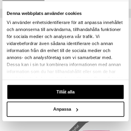
lo Kitty
GO Ninjago
.L.
GO Speed Champions
Populära produkter
Denna webbplats använder cookies
mma Mu
GO Spidey
Vi använder enhetsidentifierare för att anpassa innehållet
och annonserna till användarna, tillhandahålla funktioner
le
O Super Heroes
för sociala medier och analysera vår trafik. Vi
min
ic
vidarebefordrar även sådana identifierare och annan
Little Pony
information från din enhet till de sociala medier och
annons- och analysföretag som vi samarbetar med.
 Patrol
Dessa kan i sin tur kombinera informationen med annan
tson & Findus
information som du har tillhandahållit eller som de har
Finns i flera varianter
samlat in när du har använt deras tjänster. Du godkänner
pi Långstrump
våra cookies vid fortsatt användande av vår webbplats.
Pippi Plånbok
Pippi Raisu Plånbok Vänner Lila
kemon
Tillåt alla
PIPPI LÅNGSTRUMP
PIPPI LÅNGSTRUMP
amashjältarna
75
99
kr
kr
Anpassa
ållan
derman
nyhet
er Mario